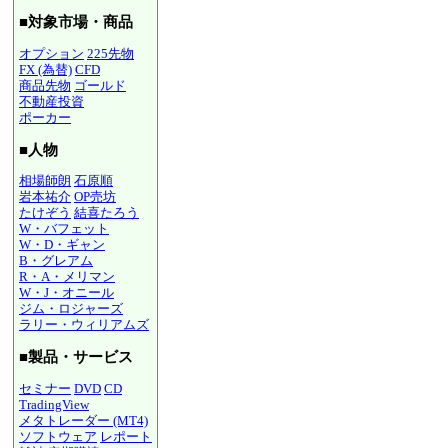
■対象市場・商品
オプション
225先物
FX (為替)
CFD
商品先物
ゴールド
不動産投資
ポーカー
■人物
相場師朗
石原順
岩本祐介
OP売坊
たけぞう
結喜たろう
W・バフェット
W・D・ギャン
B・グレアム
R・A・メリマン
W・J・オニール
ジム・ロジャーズ
ラリー・ウィリアムズ
■製品・サービス
セミナー
DVD
CD
TradingView
メタトレーダー (MT4)
ソフトウェア
レポート