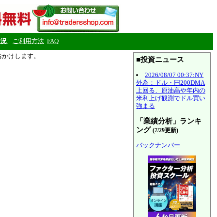
状況
ご利用方法
FAQ
をおかけします。
■投資ニュース
2026/08/07 00:37:NY
外為：ドル・円200DMA
上回る、原油高や年内の
米利上げ観測でドル買い
強まる
「業績分析」ランキ
ング
(7/29更新)
バックナンバー