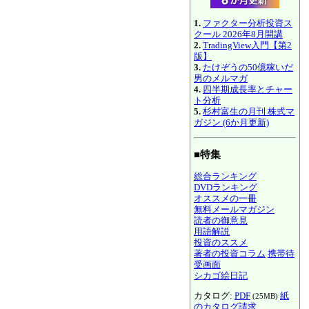
1.
ファクター分析投資ス
クール 2026年8月開講
2.
TradingView入門【第2
版】
3.
たけぞうの50億稼いだ
男のメルマガ
4.
四半期成長率とチャー
ト分析
5.
杉村富生の月刊 株式マ
ガジン (6か月更新)
■特集
総合ランキング
DVDランキング
オススメの一冊
無料メールマガジン
読者の御意見
用語解説
投資のススメ
著者の投資コラム
携帯待
受画面
シカゴ絵日記
カタログ:
PDF
紙
(25MB)
のカタログ請求