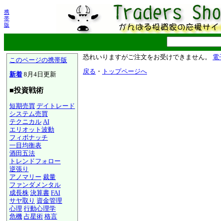
携
帯
版
恐れいりますがご注文をお受けできません。
電
このページの携帯版
戻る
・
トップページへ
新着
8月4日更新
■投資戦術
短期売買
デイトレード
システム売買
テクニカル
AI
エリオット波動
フィボナッチ
一目均衡表
酒田五法
トレンドフォロー
逆張り
アノマリー
裁量
ファンダメンタル
成長株
決算書
FAI
サヤ取り
資金管理
心理
行動心理学
危機
占星術
格言