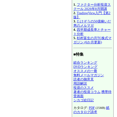
1.
ファクター分析投資ス
クール 2026年8月開講
2.
TradingView入門【第2
版】
3.
たけぞうの50億稼いだ
男のメルマガ
4.
四半期成長率とチャー
ト分析
5.
杉村富生の月刊 株式マ
ガジン (6か月更新)
■特集
総合ランキング
DVDランキング
オススメの一冊
無料メールマガジン
読者の御意見
用語解説
投資のススメ
著者の投資コラム
携帯待
受画面
シカゴ絵日記
カタログ:
PDF
紙
(25MB)
のカタログ請求