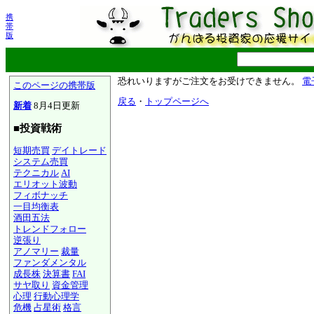
携
帯
版
恐れいりますがご注文をお受けできません。
電
このページの携帯版
戻る
・
トップページへ
新着
8月4日更新
■投資戦術
短期売買
デイトレード
システム売買
テクニカル
AI
エリオット波動
フィボナッチ
一目均衡表
酒田五法
トレンドフォロー
逆張り
アノマリー
裁量
ファンダメンタル
成長株
決算書
FAI
サヤ取り
資金管理
心理
行動心理学
危機
占星術
格言