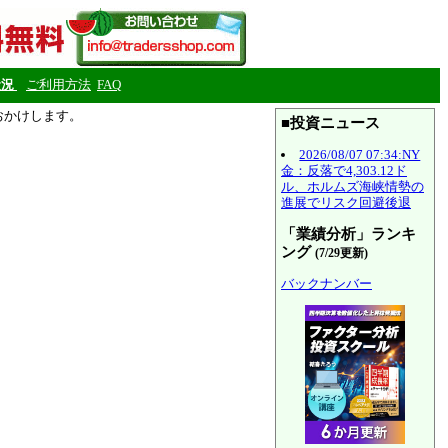
状況
ご利用方法
FAQ
をおかけします。
■投資ニュース
2026/08/07 07:34:NY
金：反落で4,303.12ド
ル、ホルムズ海峡情勢の
進展でリスク回避後退
「業績分析」ランキ
ング
(7/29更新)
バックナンバー