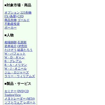
■対象市場・商品
オプション
225先物
FX (為替)
CFD
商品先物
ゴールド
不動産投資
ポーカー
■人物
相場師朗
石原順
岩本祐介
OP売坊
たけぞう
結喜たろう
W・バフェット
W・D・ギャン
B・グレアム
R・A・メリマン
W・J・オニール
ジム・ロジャーズ
ラリー・ウィリアムズ
■製品・サービス
セミナー
DVD
CD
TradingView
メタトレーダー (MT4)
ソフトウェア
レポート