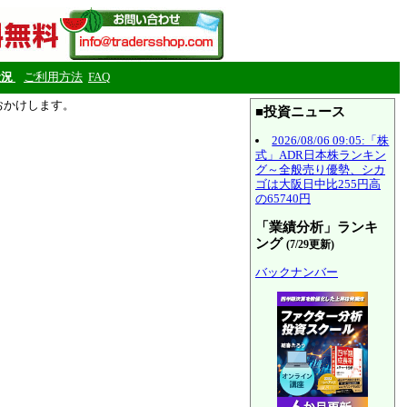
状況
ご利用方法
FAQ
をおかけします。
■投資ニュース
2026/08/06 09:05:「株
式」ADR日本株ランキン
グ～全般売り優勢、シカ
ゴは大阪日中比255円高
の65740円
「業績分析」ランキ
ング
(7/29更新)
バックナンバー