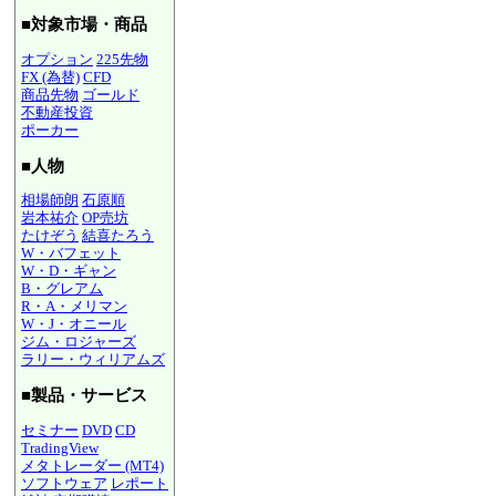
■対象市場・商品
オプション
225先物
FX (為替)
CFD
商品先物
ゴールド
不動産投資
ポーカー
■人物
相場師朗
石原順
岩本祐介
OP売坊
たけぞう
結喜たろう
W・バフェット
W・D・ギャン
B・グレアム
R・A・メリマン
W・J・オニール
ジム・ロジャーズ
ラリー・ウィリアムズ
■製品・サービス
セミナー
DVD
CD
TradingView
メタトレーダー (MT4)
ソフトウェア
レポート