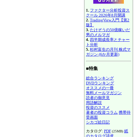
1.
ファクター分析投資ス
クール 2026年8月開講
2.
TradingView入門【第2
版】
3.
たけぞうの50億稼いだ
男のメルマガ
4.
四半期成長率とチャー
ト分析
5.
杉村富生の月刊 株式マ
ガジン (6か月更新)
■特集
総合ランキング
DVDランキング
オススメの一冊
無料メールマガジン
読者の御意見
用語解説
投資のススメ
著者の投資コラム
携帯待
受画面
シカゴ絵日記
カタログ:
PDF
紙
(25MB)
のカタログ請求