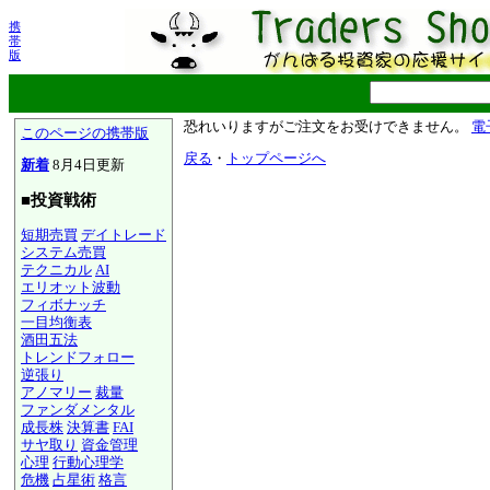
携
帯
版
恐れいりますがご注文をお受けできません。
電
このページの携帯版
戻る
・
トップページへ
新着
8月4日更新
■投資戦術
短期売買
デイトレード
システム売買
テクニカル
AI
エリオット波動
フィボナッチ
一目均衡表
酒田五法
トレンドフォロー
逆張り
アノマリー
裁量
ファンダメンタル
成長株
決算書
FAI
サヤ取り
資金管理
心理
行動心理学
危機
占星術
格言