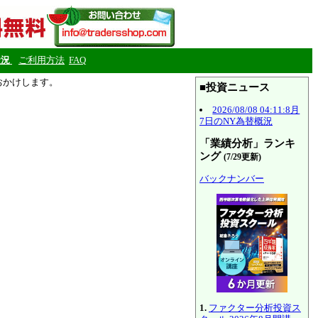
状況
ご利用方法
FAQ
をおかけします。
■投資ニュース
2026/08/08 04:11:8月
7日のNY為替概況
「業績分析」ランキ
ング
(7/29更新)
バックナンバー
1.
ファクター分析投資ス