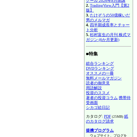
クール 2026年8月開講
2.
TradingView入門【第2
版】
3.
たけぞうの50億稼いだ
男のメルマガ
4.
四半期成長率とチャー
ト分析
5.
杉村富生の月刊 株式マ
ガジン (6か月更新)
■特集
総合ランキング
DVDランキング
オススメの一冊
無料メールマガジン
読者の御意見
用語解説
投資のススメ
著者の投資コラム
携帯待
受画面
シカゴ絵日記
カタログ:
PDF
紙
(25MB)
のカタログ請求
提携プログラム
ウェブサイト、ブログを