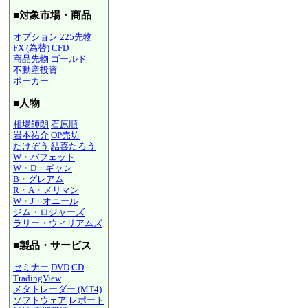
■対象市場・商品
オプション
225先物
FX (為替)
CFD
商品先物
ゴールド
不動産投資
ポーカー
■人物
相場師朗
石原順
岩本祐介
OP売坊
たけぞう
結喜たろう
W・バフェット
W・D・ギャン
B・グレアム
R・A・メリマン
W・J・オニール
ジム・ロジャーズ
ラリー・ウィリアムズ
■製品・サービス
セミナー
DVD
CD
TradingView
メタトレーダー (MT4)
ソフトウェア
レポート