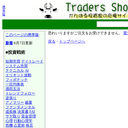
携
帯
版
恐れいりますがご注文をお受けできません。
電
このページの携帯版
戻る
・
トップページへ
新着
8月7日更新
■投資戦術
短期売買
デイトレード
システム売買
テクニカル
AI
エリオット波動
フィボナッチ
一目均衡表
酒田五法
トレンドフォロー
逆張り
アノマリー
裁量
ファンダメンタル
成長株
決算書
FAI
サヤ取り
資金管理
心理
行動心理学
危機
占星術
格言