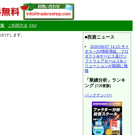
状況
ご利用方法
FAQ
をおかけします。
■投資ニュース
2026/08/07 14:25:サイ
オス---2Q増収増益、プロ
ダクト&サービス及びソ
フトウェアセールス&ソ
リューションが順調に推
移
「業績分析」ランキ
ング
(7/29更新)
バックナンバー