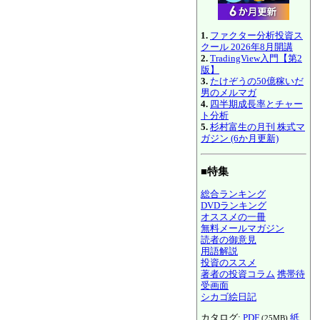
1.
ファクター分析投資ス
クール 2026年8月開講
2.
TradingView入門【第2
版】
3.
たけぞうの50億稼いだ
男のメルマガ
4.
四半期成長率とチャー
ト分析
5.
杉村富生の月刊 株式マ
ガジン (6か月更新)
■特集
総合ランキング
DVDランキング
オススメの一冊
無料メールマガジン
読者の御意見
用語解説
投資のススメ
著者の投資コラム
携帯待
受画面
シカゴ絵日記
カタログ:
PDF
紙
(25MB)