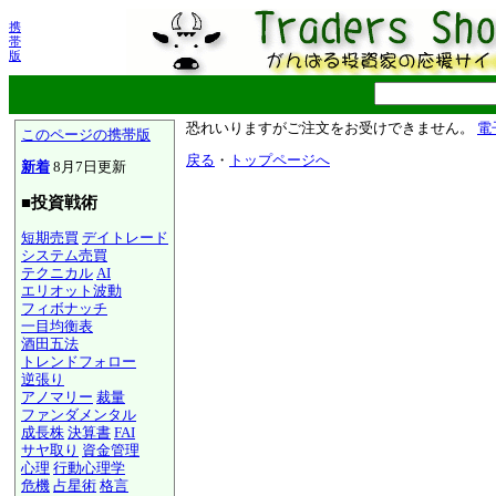
携
帯
版
恐れいりますがご注文をお受けできません。
電
このページの携帯版
戻る
・
トップページへ
新着
8月7日更新
■投資戦術
短期売買
デイトレード
システム売買
テクニカル
AI
エリオット波動
フィボナッチ
一目均衡表
酒田五法
トレンドフォロー
逆張り
アノマリー
裁量
ファンダメンタル
成長株
決算書
FAI
サヤ取り
資金管理
心理
行動心理学
危機
占星術
格言