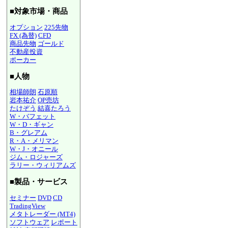
■対象市場・商品
オプション
225先物
FX (為替)
CFD
商品先物
ゴールド
不動産投資
ポーカー
■人物
相場師朗
石原順
岩本祐介
OP売坊
たけぞう
結喜たろう
W・バフェット
W・D・ギャン
B・グレアム
R・A・メリマン
W・J・オニール
ジム・ロジャーズ
ラリー・ウィリアムズ
■製品・サービス
セミナー
DVD
CD
TradingView
メタトレーダー (MT4)
ソフトウェア
レポート