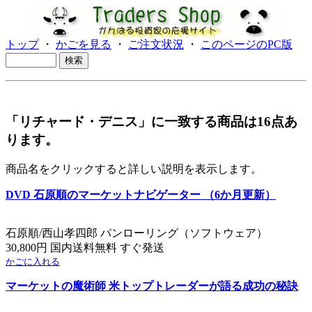
トップ
・
かごを見る
・
ご注文状況
・
このページのPC版
「リチャード・デニス」に一致する商品は16点あ
ります。
商品名をクリックすると詳しい説明を表示します。
DVD 石原順のマーケットナビゲーター （6か月更新）
石原順/西山孝四郎 パンローリング（ソフトウェア）
30,800円 国内送料無料 すぐ発送
かごに入れる
マーケットの魔術師 米トップトレーダーが語る成功の秘訣