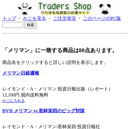
トップ
・
かごを見る
・
ご注文状況
・
このページのPC版
「メリマン」に一致する商品は88点あります。
商品名をクリックすると詳しい説明を表示します。
メリマン日経週報
レイモンド・A・メリマン 投資日報出版（レポート）
12,100円 国内送料無料
かごに入れる
DVD メリマン vs 若林栄四のビッグ対談
レイモンド・A・メリマン/若林栄四 投資日報社