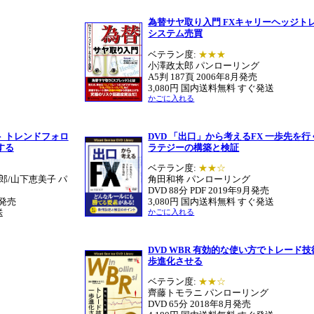
為替サヤ取り入門 FXキャリーヘッジト
システム売買
ベテラン度:
★★★
小澤政太郎 パンローリング
A5判 187頁 2006年8月発売
3,080円 国内送料無料 すぐ発送
かごに入れる
ト トレンドフォロ
DVD 「出口」から考えるFX 一歩先を
する
ラテジーの構築と検証
ベテラン度:
★★☆
郎/山下恵美子 パ
角田和将 パンローリング
DVD 88分 PDF 2019年9月発売
月発売
3,080円 国内送料無料 すぐ発送
送
かごに入れる
DVD WBR 有効的な使い方でトレード
歩進化させる
ベテラン度:
★★☆
齊藤トモラニ パンローリング
DVD 65分 2018年8月発売