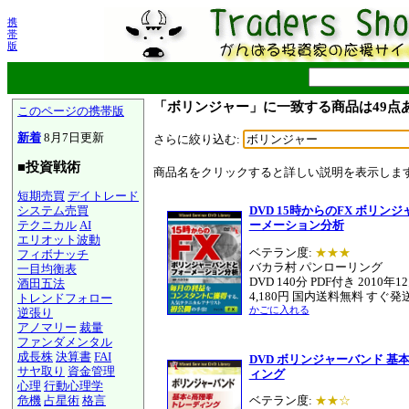
携
帯
版
「ボリンジャー」に一致する商品は49点
このページの携帯版
新着
8月7日更新
さらに絞り込む:
■投資戦術
商品名をクリックすると詳しい説明を表示しま
短期売買
デイトレード
システム売買
DVD 15時からのFX ボリン
テクニカル
AI
ーメーション分析
エリオット波動
ベテラン度:
★★★
フィボナッチ
バカラ村 パンローリング
一目均衡表
DVD 140分 PDF付き 2010年
酒田五法
4,180円 国内送料無料 すぐ発
トレンドフォロー
かごに入れる
逆張り
アノマリー
裁量
ファンダメンタル
成長株
決算書
FAI
DVD ボリンジャーバンド 基
サヤ取り
資金管理
ィング
心理
行動心理学
危機
占星術
格言
ベテラン度:
★★☆