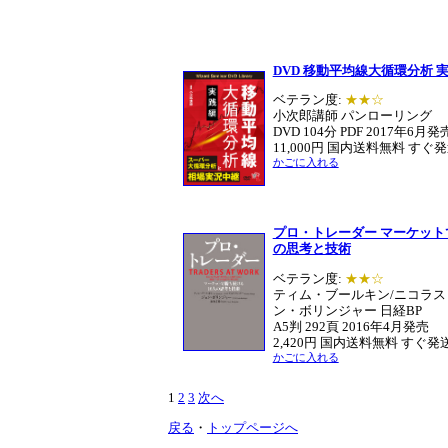
DVD 移動平均線大循環分析 
ベテラン度:
★★☆
小次郎講師 パンローリング
DVD 104分 PDF 2017年6月発
11,000円 国内送料無料 すぐ
かごに入れる
プロ・トレーダー マーケット
の思考と技術
ベテラン度:
★★☆
ティム・ブールキン/ニコラス
ン・ボリンジャー 日経BP
A5判 292頁 2016年4月発売
2,420円 国内送料無料 すぐ発
かごに入れる
1
2
3
次へ
戻る
・
トップページへ