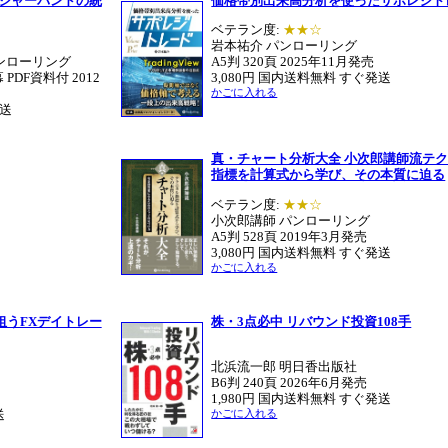
ンジャーバンドの統
価格帯別出来高分析を使ったサポレジト
ベテラン度:
★★☆
岩本祐介 パンローリング
ンローリング
A5判 320頁 2025年11月発売
 PDF資料付 2012
3,080円 国内送料無料 すぐ発送
かごに入れる
発送
真・チャート分析大全 小次郎講師流テ
指標を計算式から学び、その本質に迫る
ベテラン度:
★★☆
小次郎講師 パンローリング
A5判 528頁 2019年3月発売
3,080円 国内送料無料 すぐ発送
かごに入れる
狙うFXデイトレー
株・3点必中 リバウンド投資108手
北浜流一郎 明日香出版社
B6判 240頁 2026年6月発売
1,980円 国内送料無料 すぐ発送
送
かごに入れる