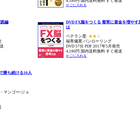
4,180円 国内送料無料 すぐ発送
かごに入れる
実践編
DVD FX脳をつくる 着実に資金を増や
は
ベテラン度:
★★☆
売
福寄儀寛 パンローリング
発送
DVD 57分 PDF 2017年5月発売
4,180円 国内送料無料 すぐ発送
かごに入れる
で勝ち続ける16人
・マンゴー/ジョ
送