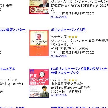
ジョン・A・ボリンジャー パンローリン
3年6月発売
DVD37分 日本語字幕 PDF資料付き 201
送
売
5,280円 国内送料無料 すぐ発送
かごに入れる
ールの設定とパター
ボリンジャーバンド入門
ベテラン度:
★★★
ジョン・A・ボリンジャー/飯田恒夫/長
パンローリング
A5判 336頁 2002年1月発売
送
6,380円 国内送料無料 すぐ発送
かごに入れる
全マニュアル
FXボリンジャーバンド常勝のワザ FXチ
分析マスターブック
ンローリング
ベテラン度:
★★☆
資料付き 2015年4
山中康司 実業之日本社
B6判 160頁 2013年12月発売
発送
1,320円 国内送料無料
かごに入れる