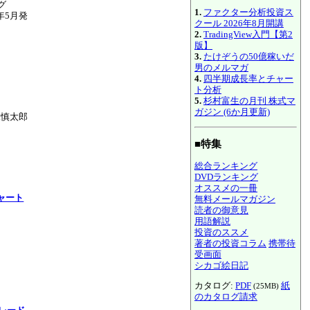
グ
1.
ファクター分析投資ス
2年5月発
クール 2026年8月開講
2.
TradingView入門【第2
版】
3.
たけぞうの50億稼いだ
男のメルマガ
4.
四半期成長率とチャー
ト分析
5.
杉村富生の月刊 株式マ
ガジン (6か月更新)
尾慎太郎
■特集
総合ランキング
DVDランキング
オススメの一冊
ャート
無料メールマガジン
読者の御意見
用語解説
投資のススメ
著者の投資コラム
携帯待
受画面
シカゴ絵日記
カタログ:
PDF
紙
(25MB)
のカタログ請求