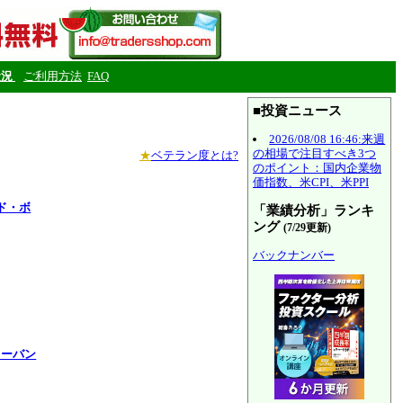
状況
ご利用方法
FAQ
■投資ニュース
2026/08/08 16:46:来週
の相場で注目すべき3つ
★
ベテラン度とは?
のポイント：国内企業物
価指数、米CPI、米PPI
ド・ボ
「業績分析」ランキ
ング
(7/29更新)
バックナンバー
ャーバン