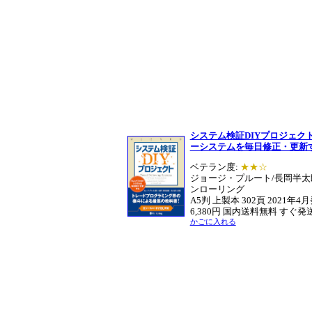
システム検証DIYプロジェク
ーシステムを毎日修正・更新
ベテラン度:
★★☆
ジョージ・プルート/長岡半太
ンローリング
A5判 上製本 302頁 2021年4
6,380円 国内送料無料 すぐ発
かごに入れる