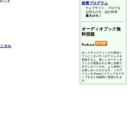
レード
提携プログラム
ウェブサイト、ブログを
お持ちの方、紹介料率
最大20％！
オーディオブック無
料視聴
Podcast
クニカル
ポッドキャスティングの受信ソ
フトにこのバナーのアドレスを
登録すると、新しいオーディオ
ブックが更新された時に自動で
ダウンロードされ、より便利に
お楽しみいただけます。このア
イコンをiTunesにドラッグ＆ドロ
ップすると自動的に登録されま
す。