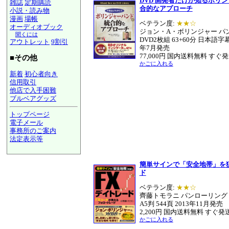
DVD 開発者だけが知るボリ
雑誌
定期購読
合的なアプローチ
小説・読み物
漫画
場帳
ベテラン度:
★★☆
オーディオブック
ジョン・A・ボリンジャー パ
聞くには
DVD2枚組 63+60分 日本語字幕
アウトレット
9割引
年7月発売
77,000円 国内送料無料 すぐ
■その他
かごに入れる
新着
初心者向き
信用取引
他店で入手困難
ブルベアグッズ
トップページ
電子メール
事務所のご案内
法定表示等
a@panrolling.com
簡単サインで「安全地帯」を
ド
ベテラン度:
★★☆
齊藤トモラニ パンローリング
A5判 544頁
2013年11月発売
2,200円 国内送料無料 すぐ発
かごに入れる