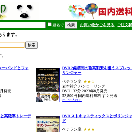
題名で
お買い物かごを見る
ご注文
あります。
す。
ジャーバンドとフォ
DVD 2銘柄間の割高割安を狙うスプレッ
リンジャー
ベテラン度:
★★☆
岩本祐介 パンローリング
12月発売
DVD 132分 2023年8月発売
送
52,800円 国内送料無料 すぐ発送
かごに入れる
本と高確率トレーデ
DVD ストキャスティックスとボリンジ
ド
ベテラン度:
★★★