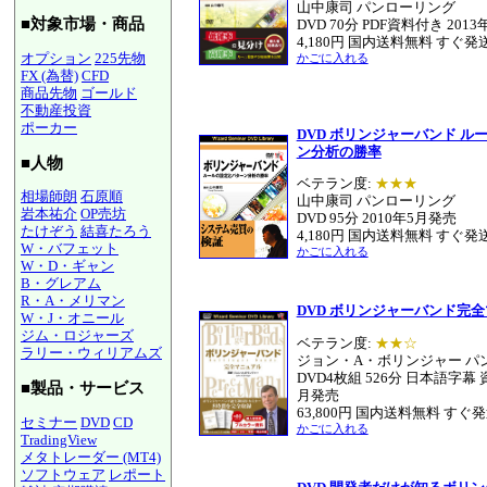
山中康司 パンローリング
■対象市場・商品
DVD 70分 PDF資料付き 201
4,180円 国内送料無料 すぐ発
オプション
225先物
かごに入れる
FX (為替)
CFD
商品先物
ゴールド
不動産投資
ポーカー
DVD ボリンジャーバンド ル
ン分析の勝率
■人物
ベテラン度:
★★★
相場師朗
石原順
山中康司 パンローリング
岩本祐介
OP売坊
DVD 95分 2010年5月発売
たけぞう
結喜たろう
4,180円 国内送料無料 すぐ発
W・バフェット
かごに入れる
W・D・ギャン
B・グレアム
R・A・メリマン
DVD ボリンジャーバンド完
W・J・オニール
ジム・ロジャーズ
ベテラン度:
★★☆
ラリー・ウィリアムズ
ジョン・A・ボリンジャー パ
DVD4枚組 526分 日本語字幕 
■製品・サービス
月発売
63,800円 国内送料無料 すぐ
セミナー
DVD
CD
かごに入れる
TradingView
メタトレーダー (MT4)
ソフトウェア
レポート