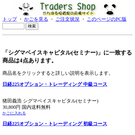
トップ
・
かごを見る
・
ご注文状況
・
このページのPC版
「シグマベイスキャピタル(セミナー)」に一致する
商品は4点あります。
商品名をクリックすると詳しい説明を表示します。
日経225オプション・トレーディング 中級コース
猪田義浩 シグマベイスキャピタル(セミナー)
30,800円 国内送料無料
かごに入れる
日経225オプション・トレーディング 初級コース