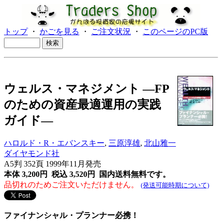
トップ
・
かごを見る
・
ご注文状況
・
このページのPC版
ウェルス・マネジメント ―FP
のための資産最適運用の実践
ガイド―
ハロルド・R・エバンスキー
,
三原淳雄
,
北山雅一
ダイヤモンド社
A5判 352頁 1999年11月発売
本体 3,200円 税込 3,520円
国内送料無料です。
品切れのためご注文いただけません。
(発送可能時期について)
ファイナンシャル・プランナー必携！