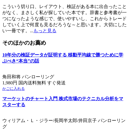
こういう切り口、レイアウト、検証がある本に出合ったこと
がなく、まさしく私が探していた本です。辞書と参考書が一
つになったような感じで、使いやすいし、これからトレード
していく上で何度も見るだろうな～と思います。大切にした
い一冊です。...
もっと見る
そのほかのお薦め
10年分の検証データが証明する 移動平均線で勝つために学
ぶべき“本当”の話
角田和将 パンローリング
1,980円 国内送料無料 すぐ発送
かごに入れる
マーケットのチャート入門 株式市場のテクニカル分析をマ
スターする
ウィリアム・Ｌ・ジラー/長岡半太郎/井田京子 パンローリン
グ