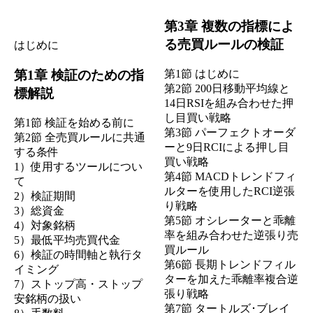
第3章 複数の指標によ
る売買ルールの検証
はじめに
第1章 検証のための指
第1節 はじめに
第2節 200日移動平均線と
標解説
14日RSIを組み合わせた押
し目買い戦略
第1節 検証を始める前に
第3節 パーフェクトオーダ
第2節 全売買ルールに共通
ーと9日RCIによる押し目
する条件
買い戦略
1）使用するツールについ
第4節 MACDトレンドフィ
て
ルターを使用したRCI逆張
2）検証期間
り戦略
3）総資金
第5節 オシレーターと乖離
4）対象銘柄
率を組み合わせた逆張り売
5）最低平均売買代金
買ルール
6）検証の時間軸と執行タ
第6節 長期トレンドフィル
イミング
ターを加えた乖離率複合逆
7）ストップ高・ストップ
張り戦略
安銘柄の扱い
第7節 タートルズ･ブレイ