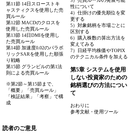
3）売買ルールの発展可能
第11節 14日スローストキ
性について
ャスティクスを使用した売
4）仕掛けの優先順位を変
買ルール
更する
第12節 MACDのクロスを
5）対象銘柄を市場ごとに
使用した売買ルール
区別する
第13節 14日DMIを使用し
6）購入株数の算出方法を
た売買ルール
変えてみる
第14節 加速度0.02のパラボ
7）日経平均株価やTOPIX
リックSARを使用した順張
のテクニカル条件を加える
り戦略
第15節 グランビルの第1法
第5章 システムを使用
則による売買ルール
しない投資家のための
※第2節～第15節まで、
銘柄選びの方法につい
「概要」「売買ルール」
て
「検証結果」「考察」で構
成
おわりに
参考文献・使用ツール
読者のご意見