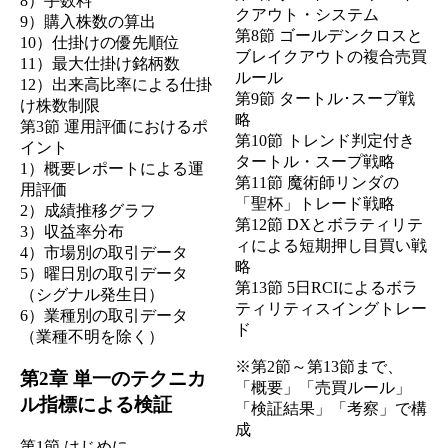
8）手数料
クアウト・システム
9）購入株数の算出
第8節 ゴールデンクロスと
10）仕掛けの優先順位
ブレイクアウトの複合売買
11）最大仕掛け銘柄数
ルール
12）出来高比率による仕掛
第9節 タートル･スープ戦
け株数制限
略
第3節 運用評価におけるポ
第10節 トレンド判定付き
イント
タートル・スープ戦略
1）概要レポートによる運
第11節 魔術師リンダの
用評価
「聖杯」トレード戦略
2）成績推移グラフ
第12節 DXとボラティリテ
3）収益率分布
ィによる短期押し目買い戦
4）市場別の取引データ
略
5）曜日別の取引データ
第13節 5日RCIによるボラ
（シグナル発生日）
ティリティスイングトレー
6）業種別の取引データ
ド
（業種不明を除く）
※第2節～第13節まで、
第2章 単一のテクニカ
「概要」「売買ルール」
ル指標による検証
「検証結果」「考察」で構
成
第1節 はじめに