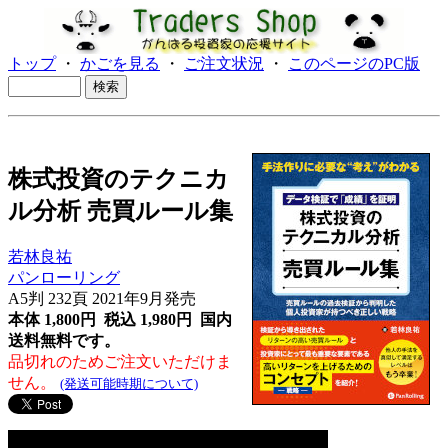
トップ
・
かごを見る
・
ご注文状況
・
このページのPC版
株式投資のテクニカ
ル分析 売買ルール集
若林良祐
パンローリング
A5判 232頁 2021年9月発売
本体 1,800円 税込 1,980円
国内
送料無料です。
品切れのためご注文いただけま
せん。
(発送可能時期について)