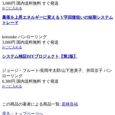
3,080円 国内送料無料 すぐ発送
かごに入れる
暴落を上昇エネルギーに変える V字回復狙いの短期システム
トレード
korosuke パンローリング
3,080円 国内送料無料 すぐ発送
かごに入れる
システム検証DIYプロジェクト【第2版】
ジョージ・プルート/長岡半太郎/山下恵美子、井田京子 パン
ローリング
6,380円 国内送料無料 すぐ発送
かごに入れる
この商品の著者による商品一覧:
若林良祐
戻る
・
トップページへ