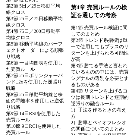
第2節 5日／25日移動平均
第4章 売買ルールの検
線クロス
証を通しての考察
第3節 25日／75日移動平均
線クロス
第1節 売買ルール検証に関
第4節 75日／200日移動平
してのまとめ
均線クロス
第2節 トレンド系指標は単
第5節 移動平均線のパーフ
一で使用してもプラスのリ
ェクトオーダーによる順張
ターンを上げられる可能性
り戦略
が高
第6節 一目均衡表を使用し
第3節 勝てる手法と言われ
た売買ルール
ているものの中には、売買
第7節 25日ボリンジャーバ
シグナルの選別を必要とす
ンド±2σを使用した逆張り
るものがある
戦略
第4節 リターンを上げるコ
第8節 25日移動平均線と株
ツは長期トレンドと短期的
価の乖離率を使用した逆張
逆張りの融合ルール
り戦略
1）手法を作るときの考え
第9節 14日RSIを使用した
方
売買ルール
2）勝率とペイオフレシオ
第10節 9日RCIを使用した
の関係についてのまとめ
売買ルール