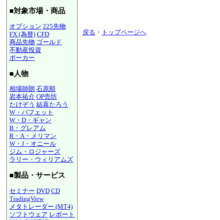
■対象市場・商品
オプション
225先物
戻る
・
トップページへ
FX (為替)
CFD
商品先物
ゴールド
不動産投資
ポーカー
■人物
相場師朗
石原順
岩本祐介
OP売坊
たけぞう
結喜たろう
W・バフェット
W・D・ギャン
B・グレアム
R・A・メリマン
W・J・オニール
ジム・ロジャーズ
ラリー・ウィリアムズ
■製品・サービス
セミナー
DVD
CD
TradingView
メタトレーダー (MT4)
ソフトウェア
レポート