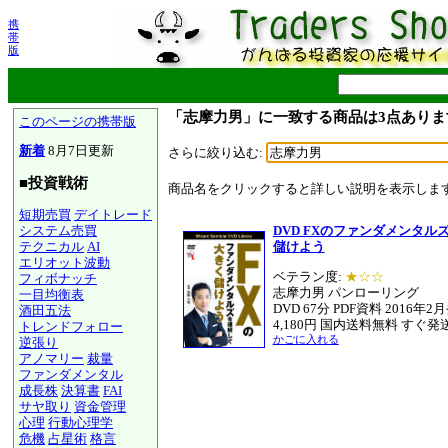
携
帯
版
「志摩力男」に一致する商品は3点ありま
このページの携帯版
新着
8月7日更新
さらに絞り込む:
■投資戦術
商品名をクリックすると詳しい説明を表示しま
短期売買
デイトレード
システム売買
DVD FXのファンダメンタ
テクニカル
AI
儲けよう
エリオット波動
ベテラン度:
★☆☆
フィボナッチ
志摩力男 パンローリング
一目均衡表
DVD 67分 PDF資料 2016年2
酒田五法
4,180円 国内送料無料 すぐ発
トレンドフォロー
かごに入れる
逆張り
アノマリー
裁量
ファンダメンタル
成長株
決算書
FAI
サヤ取り
資金管理
心理
行動心理学
危機
占星術
格言