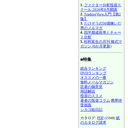
1.
ファクター分析投資ス
クール 2026年8月開講
2.
TradingView入門【第2
版】
3.
たけぞうの50億稼いだ
男のメルマガ
4.
四半期成長率とチャー
ト分析
5.
杉村富生の月刊 株式マ
ガジン (6か月更新)
■特集
総合ランキング
DVDランキング
オススメの一冊
無料メールマガジン
読者の御意見
用語解説
投資のススメ
著者の投資コラム
携帯待
受画面
シカゴ絵日記
カタログ:
PDF
紙
(25MB)
のカタログ請求