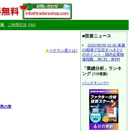
状況
ご利用方法
FAQ
■投資ニュース
2026/08/08 16:46:来週
の相場で注目すべき3つ
★
ベテラン度とは?
のポイント：国内企業物
価指数、米CPI、米PPI
「業績分析」ランキ
ング
(7/29更新)
バックナンバー
力男の実