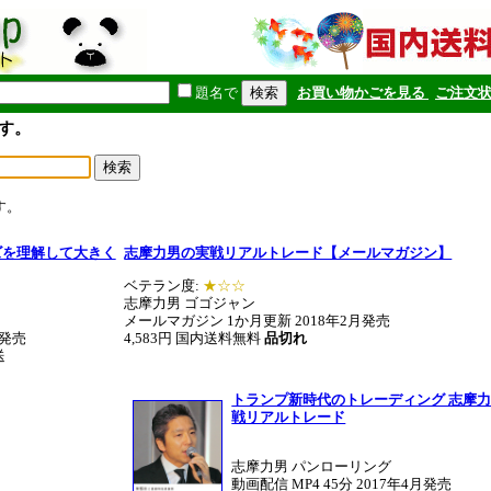
題名で
お買い物かごを見る
ご注文
す。
す。
ルズを理解して大きく
志摩力男の実戦リアルトレード【メールマガジン】
ベテラン度:
★☆☆
志摩力男 ゴゴジャン
メールマガジン 1か月更新
2018年2月発売
月発売
4,583円 国内送料無料
品切れ
送
トランプ新時代のトレーディング 志摩
戦リアルトレード
志摩力男 パンローリング
動画配信 MP4 45分 2017年4月発売