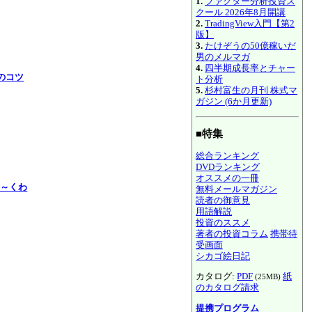
1.
ファクター分析投資ス
クール 2026年8月開講
2.
TradingView入門【第2
版】
3.
たけぞうの50億稼いだ
男のメルマガ
4.
四半期成長率とチャー
ドのコツ
ト分析
5.
杉村富生の月刊 株式マ
ガジン (6か月更新)
■特集
総合ランキング
DVDランキング
オススメの一冊
よ～くわ
無料メールマガジン
読者の御意見
用語解説
投資のススメ
著者の投資コラム
携帯待
受画面
シカゴ絵日記
カタログ:
PDF
紙
(25MB)
のカタログ請求
提携プログラム