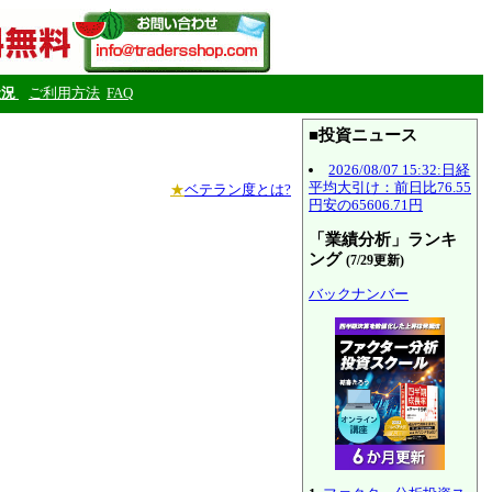
状況
ご利用方法
FAQ
■投資ニュース
2026/08/07 15:32:日経
平均大引け：前日比76.55
★
ベテラン度とは?
円安の65606.71円
「業績分析」ランキ
ング
(7/29更新)
バックナンバー