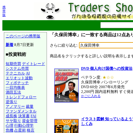
携
帯
版
「久保田博幸」に一致する商品は12点あ
このページの携帯版
新着
8月7日更新
さらに絞り込む:
■投資戦術
商品名をクリックすると詳しい説明を表示しま
短期売買
デイトレード
システム売買
DVD 個人向け国債への投資法
テクニカル
AI
ベテラン度:
★☆☆
エリオット波動
久保田博幸 パンローリング
フィボナッチ
DVD 60分 2007年6月発売
一目均衡表
2,200円 国内送料無料 すぐ発
酒田五法
かごに入れる
トレンドフォロー
逆張り
アノマリー
裁量
ファンダメンタル
成長株
決算書
FAI
イラスト図解 知っているよう
サヤ取り
資金管理
しくみ
心理
行動心理学
危機
占星術
格言