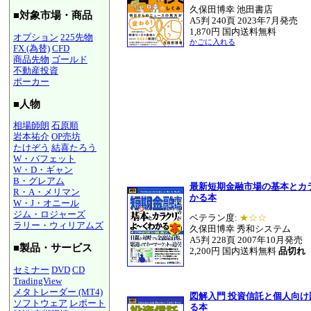
久保田博幸 池田書店
■対象市場・商品
A5判 240頁 2023年7月発売
1,870円 国内送料無料
オプション
225先物
かごに入れる
FX (為替)
CFD
商品先物
ゴールド
不動産投資
ポーカー
■人物
相場師朗
石原順
岩本祐介
OP売坊
たけぞう
結喜たろう
W・バフェット
W・D・ギャン
B・グレアム
最新短期金融市場の基本とカ
R・A・メリマン
かる本
W・J・オニール
ジム・ロジャーズ
ベテラン度:
★☆☆
ラリー・ウィリアムズ
久保田博幸 秀和システム
A5判 228頁 2007年10月発売
■製品・サービス
2,200円 国内送料無料
品切れ
セミナー
DVD
CD
TradingView
メタトレーダー (MT4)
図解入門 投資信託と個人向
ソフトウェア
レポート
る本