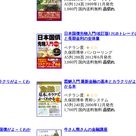
A5判 124頁 1999年11月発売
1,980円 国内送料無料
品切れ
日本国債先物入門[改訂版] JGBトレー
と長期金利の全体像
ベテラン度:
★☆☆
久保田博幸 パンローリング
A5判 288頁
2012年6月発売
3,080円 国内送料無料
品切れ
ラクリがよ～くわ
図解入門 最新金融の基本とカラクリが
かる本
ベテラン度:
★☆☆
久保田博幸 秀和システム
A5判 240頁 2006年12月発売
1,760円 国内送料無料
品切れ
け国債がよ～くわか
牛さん熊さんの金融講座