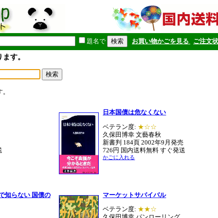
題名で
お買い物かごを見る
ご注文
ります。
す。
日本国債は危なくない
ベテラン度:
★☆☆
久保田博幸 文藝春秋
新書判 184頁 2002年9月発売
送
726円 国内送料無料 すぐ発送
かごに入れる
で知らない 国債の
マーケットサバイバル
ベテラン度:
★★☆
久保田博幸 パンローリング