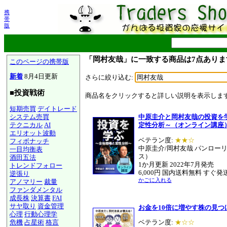
携
帯
版
「岡村友哉」に一致する商品は7点ありま
このページの携帯版
新着
8月4日更新
さらに絞り込む:
■投資戦術
商品名をクリックすると詳しい説明を表示しま
短期売買
デイトレード
システム売買
中原圭介と岡村友哉の投資を
テクニカル
AI
定性分析～（オンライン講座
エリオット波動
ベテラン度:
★★☆
フィボナッチ
中原圭介/岡村友哉 パンロー
一目均衡表
ス）
酒田五法
1か月更新 2022年7月発売
トレンドフォロー
6,000円 国内送料無料 すぐ発
逆張り
かごに入れる
アノマリー
裁量
ファンダメンタル
成長株
決算書
FAI
サヤ取り
資金管理
お金を10倍に増やす株の見つ
心理
行動心理学
危機
占星術
格言
ベテラン度:
★☆☆