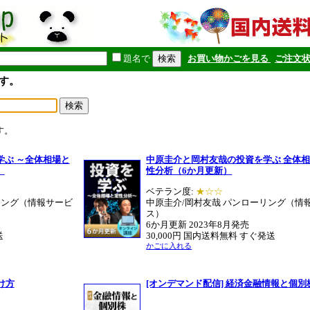
題名で
お買い物かごを見る
ご注文
す。
す。
学ぶ ～全体相場と
中原圭介と岡村友哉の投資を学ぶ 全体
）
性分析（6か月更新）
ベテラン度:
★☆☆
リング（情報サービ
中原圭介/岡村友哉 パンローリング（情
ス）
6か月更新 2023年8月発売
送
30,000円 国内送料無料 すぐ発送
かごに入れる
け方
[オンデマンド配信] 経済金融情報と個別