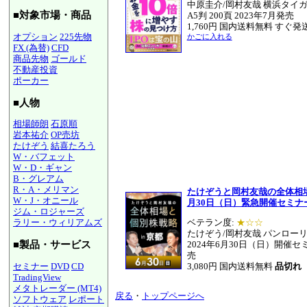
中原圭介/岡村友哉 横浜タイ
■対象市場・商品
A5判 200頁 2023年7月発売
1,760円 国内送料無料 すぐ発
オプション
225先物
かごに入れる
FX (為替)
CFD
商品先物
ゴールド
不動産投資
ポーカー
■人物
相場師朗
石原順
岩本祐介
OP売坊
たけぞう
結喜たろう
W・バフェット
W・D・ギャン
B・グレアム
R・A・メリマン
たけぞうと岡村友哉の全体相場
W・J・オニール
月30日（日）緊急開催セミナー
ジム・ロジャーズ
ラリー・ウィリアムズ
ベテラン度:
★☆☆
たけぞう/岡村友哉 パンロー
■製品・サービス
2024年6月30日（日）開催セミ
売
セミナー
DVD
CD
3,080円 国内送料無料
品切れ
TradingView
メタトレーダー (MT4)
戻る
・
トップページへ
ソフトウェア
レポート