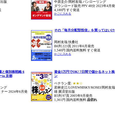
ガ出版
中原圭介/岡村友哉 パンローリング
ダウンロード販売 PPV 48分 2023年4月
送
4,180円 すぐ発送
かごに入れる
その「毎月分配型投信」を買ってはいけ
岡村友哉 扶桑社
B6判 223頁 2011年6月発売
1,540円 国内送料無料 すぐ発送
かごに入れる
と個別株戦略 6
資金3万円でOK! 7日間で儲かるネット
in 京都
ン
ベテラン度:
★★☆
リング
若林史江/LOVEWHISKY/KOSEI/岡村友
ナー 2024年6月発
雄 廣済堂出版
B5判 97頁 2005年9月発売
1,361円 国内送料無料
品切れ