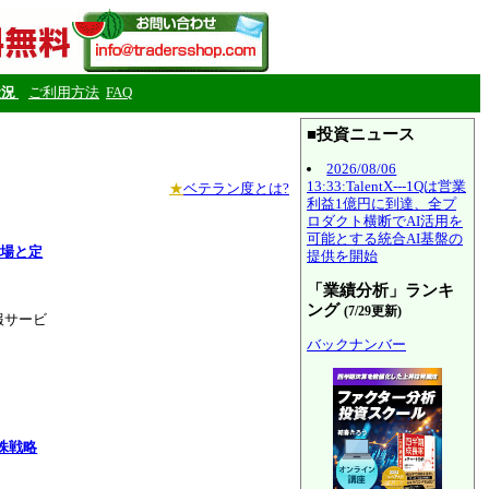
状況
ご利用方法
FAQ
■投資ニュース
2026/08/06
13:33:TalentX---1Qは営業
★
ベテラン度とは?
利益1億円に到達、全プ
ロダクト横断でAI活用を
可能とする統合AI基盤の
相場と定
提供を開始
「業績分析」ランキ
ング
(7/29更新)
報サービ
バックナンバー
株戦略