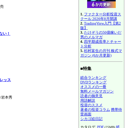
発売
1.
ファクター分析投資ス
クール 2026年8月開講
2.
TradingView入門【第2
版】
3.
たけぞうの50億稼いだ
ない！
男のメルマガ
4.
四半期成長率とチャー
ト分析
5.
杉村富生の月刊 株式マ
ガジン (6か月更新)
■特集
総合ランキング
株レッス
DVDランキング
オススメの一冊
無料メールマガジン
読者の御意見
哉/岩本秀
用語解説
投資のススメ
著者の投資コラム
携帯待
受画面
シカゴ絵日記
カタログ:
PDF
紙
(25MB)