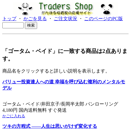
トップ
・
かごを見る
・
ご注文状況
・
このページのPC版
「ゴータム・ベイド」に一致する商品は2点ありま
す。
商品名をクリックすると詳しい説明を表示します。
バリュー投資達人への道 幸福を呼び込む複利のメンタルモ
デル
ゴータム・ベイド/井田京子/長岡半太郎 パンローリング
4,180円 国内送料無料 すぐ発送
かごに入れる
ツキの方程式 ――人生は思いがけず変化する