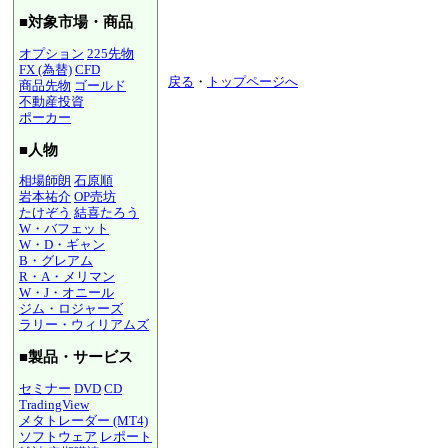
■対象市場・商品
オプション
225先物
FX (為替)
CFD
戻る
・
トップページへ
商品先物
ゴールド
不動産投資
ポーカー
■人物
相場師朗
石原順
岩本祐介
OP売坊
たけぞう
結喜たろう
W・バフェット
W・D・ギャン
B・グレアム
R・A・メリマン
W・J・オニール
ジム・ロジャーズ
ラリー・ウィリアムズ
■製品・サービス
セミナー
DVD
CD
TradingView
メタトレーダー (MT4)
ソフトウェア
レポート