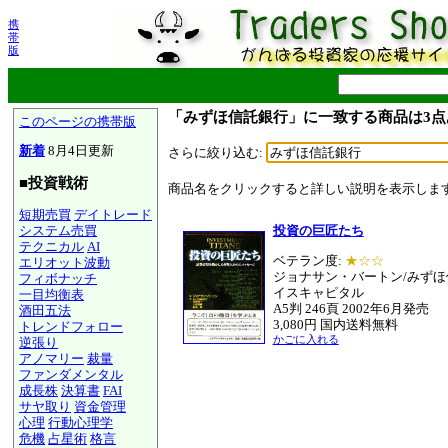
携
帯
版
「みずほ信託銀行」に一致する商品は3点
このページの携帯版
新着
8月4日更新
さらに絞り込む:
■投資戦術
商品名をクリックすると詳しい説明を表示しま
短期売買
デイトレード
システム売買
投資の巨匠たち
テクニカル
AI
ベテラン度:
★☆☆
エリオット波動
ジョナサン・バートン/みずほ
フィボナッチ
イスキャピタル
一目均衡表
A5判 246頁 2002年6月発売
酒田五法
3,080円 国内送料無料
トレンドフォロー
かごに入れる
逆張り
アノマリー
裁量
ファンダメンタル
成長株
決算書
FAI
サヤ取り
資金管理
心理
行動心理学
危機
占星術
格言