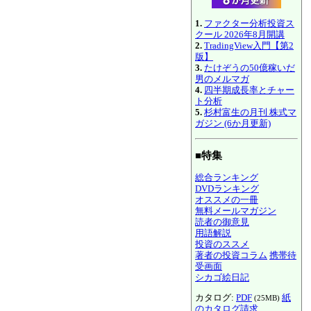
1.
ファクター分析投資ス
クール 2026年8月開講
2.
TradingView入門【第2
版】
3.
たけぞうの50億稼いだ
男のメルマガ
4.
四半期成長率とチャー
ト分析
5.
杉村富生の月刊 株式マ
ガジン (6か月更新)
■特集
総合ランキング
DVDランキング
オススメの一冊
無料メールマガジン
読者の御意見
用語解説
投資のススメ
著者の投資コラム
携帯待
受画面
シカゴ絵日記
カタログ:
PDF
紙
(25MB)
のカタログ請求