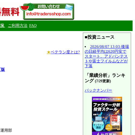
状況
ご利用方法
FAQ
■投資ニュース
2026/08/07 13:03:後場
の日経平均は620円安で
★
ベテラン度とは?
スタート、アドバンテス
トや富士フイルムなどが
下落
訂版
「業績分析」ランキ
ング
(7/29更新)
バックナンバー
金運用部