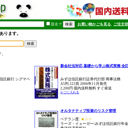
題名で
お買い物かごを見る
ご注文
あります。
す。
新会社法対応 基礎から学ぶ株式実務 全
信託銀行 シグマベ
みずほ信託銀行証券代行部 商事法務
A5判 223頁 2006年11月発売
2,200円 国内送料無料 すぐ発送
かごに入れる
オルタナティブ投資のリスク管理
ベテラン度:
★☆☆
ラーズ・イェーガー/みずほ信託銀行年