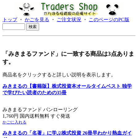
トップ
・
かごを見る
・
ご注文状況
・
このページのPC版
「みきまるファンド」に一致する商品は3点ありま
す。
商品名をクリックすると詳しい説明を表示します。
みきまるの【書籍版】株式投資本オールタイムベスト 独学
で学びたい読者のための35冊
みきまるファンド パンローリング
1,760円 国内送料無料 すぐ発送
かごに入れる
みきまるの「名著」に学ぶ株式投資 26冊早わかり熱血ガイ