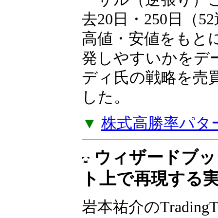
岩本祐介のTradingT
リーズ、第2弾！短
き過ぎた下落の反
ーサル（逆張り）
去20日・250日（
高値・安値をもと
発しやすいかをデ
ディ氏の戦略を売
した。
▼
株式高勝率パタ
ウィザードブッ