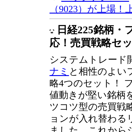
資とIPO投資」、
（9023）が上場
同社は2024年10
へ上場予定です……
▼
バックナンバー
（9023）が上場
日経225銘柄
応！売買戦略セ
システムトレード
ナミ
と相性のよい