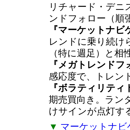
順の人気インジ
巨万の富を築いた
ョン・ヘンリー
や、タートルズの
産みの親リチャー
ド・デニスが得意
ロー（順張り投資
『マーケットナビ
レンドに乗り続け
（特に週足）と相
『メガトレンドフ