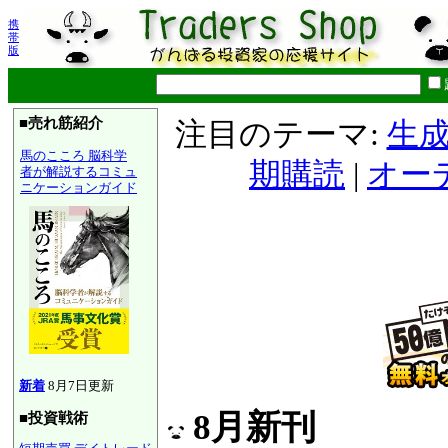
携
帯
版
■売れ筋紹介
注目のテーマ:
生成
馬のこころ 脳科学
期購読
|
オー
者が解説するコミュ
ニケーションガイド
新着
8月7日更新
8月新刊
■投資戦術