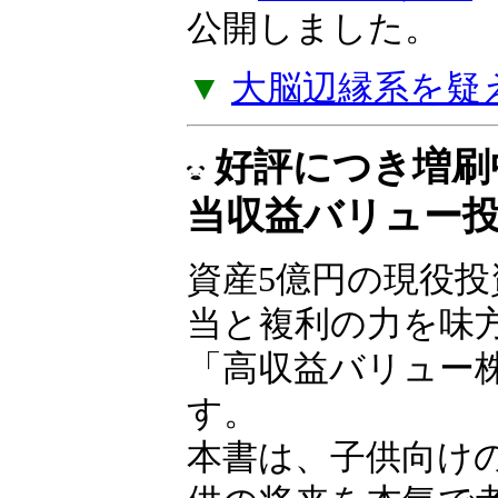
できなければ、貧
ことになる」――
ルツ著『
失敗の投
ジを公開しました
▼
大脳辺縁系を疑
好評につき増刷
当収益バリュー
資産5億円の現役
が配当と複利の力