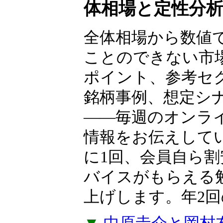
ャー
中原圭介×岡村
体相場と定性分
全体相場から数値
ことのできない市
ポイント、参考セ
銘柄事例、想定シ
――毎週のオンラ
情報をお伝えして
に1回、会員自ら