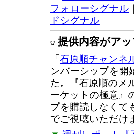
感応度で、トレン
『ボラティリティ
期売買向き。ラン
けサインが点灯す
▼
マーケットナビ
フォローシグナル
ドシグナル
提供内容がアッ
「
石原順チャンネ
ンバーシップを開