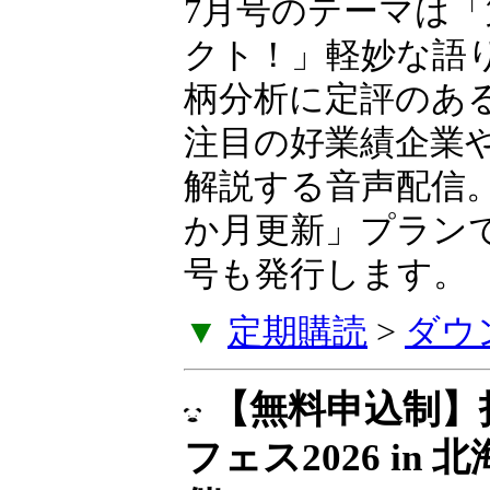
7月号のテーマは「
業革命エフェクト
な語り口とわかり
柄分析に定評のあ
生氏が、いま注目
などを毎月解説す
に発売。「6か月
に特別レター号も
▼
定期購読
>
ダウ