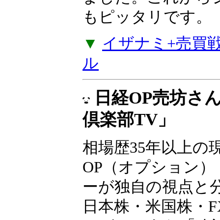
な売買戦略4つのセ
ルズから値動きが
戦略やコツコツ型
でポジションが入
が加わりました。
たい方にもピッタ
▼
イザナミ+売買戦略
ル
日経OP売坊さ
倶楽部TV」