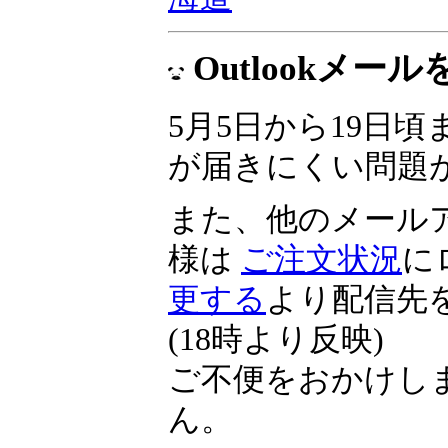
▼
投資の祭典 くりっ
海道
Outlookメ
5月5日から19日頃ま
が届きにくい問題
また、他のメール
様は
ご注文状況
に
更する
より配信先
(18時より反映)