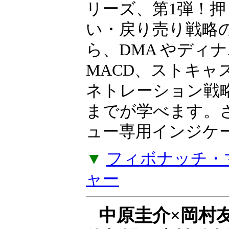
ト上で再現する
岩本祐介のTradingT
リーズ、第1弾！押
い・戻り売り戦略
ら、DMA やディ
MACD、ストキャ
ネトレーション戦
までが学べます。
ュー専用インジケー
▼
フィボナッチ・