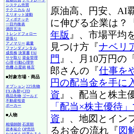
短期売買
デイトレード
システム売買
原油高、円安、AI
テクニカル
AI
エリオット波動
フィボナッチ
激動の時代に伸び
一目均衡表
酒田五法
『
図解！業界地図20
トレンドフォロー
逆張り
アノマリー
裁量
版
』、市場平均を上
ファンダメンタル
成長株
決算書
FAI
万％銘柄の見つけ
サヤ取り
資金管理
心理
行動心理学
危機
占星術
格言
資入門
』、月10万
■対象市場・商品
当太郎さんの『
仕
オプション
225先物
FX (為替)
CFD
120万円の配当金
商品先物
ゴールド
不動産投資
投資
』、配当と株
ポーカー
■人物
株「配当×株主優
相場師朗
石原順
資
』、地図とイン
岩本祐介
OP売坊
たけぞう
結喜たろう