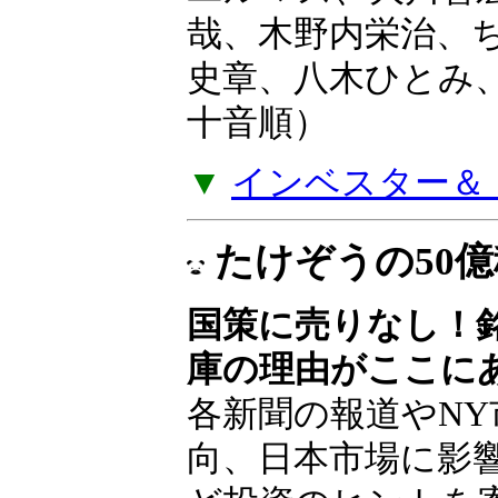
ユルマズ、大川智
哉、木野内栄治、
史章、八木ひとみ
十音順）
▼
インベスター＆ト
たけぞうの50
国策に売りなし！
庫の理由がここに
各新聞の報道やNY