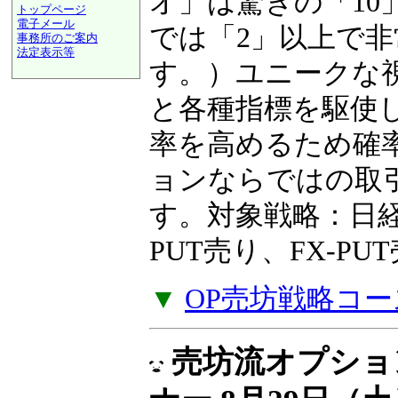
ンを得られるかを
トップページ
電子メール
オ」は驚きの「10
事務所のご案内
法定表示等
では「2」以上で
a@panrolling.com
す。）ユニークな
と各種指標を駆使
率を高めるため確
ョンならではの取
す。対象戦略：日経2
PUT売り、FX-P
▼
OP売坊戦略コー
売坊流オプショ