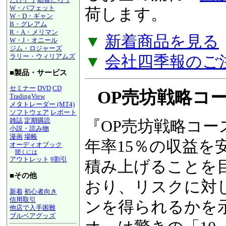
W・バフェット
るお金の流れ『
図
W・D・ギャン
B・グレアム
荷します。
R・A・メリマン
W・J・オニール
ジム・ロジャーズ
▼
新着商品を見る
ラリー・ウィリアムズ
■製品・サービス
▼
会社四季報のご
セミナー
DVD
CD
TradingView
メタトレーダー (MT4)
OP売坊戦略コース
ソフトウェア
レポート
雑誌
定期購読
小説・読み物
漫画
場帳
『OP売坊戦略コー
オーディオブック
聞くには
アウトレット
9割引
年率15％の収益を
■その他
積み上げることを
新着
初心者向き
信用取引
おり、リスクに対
他店で入手困難
ブルベアグッズ