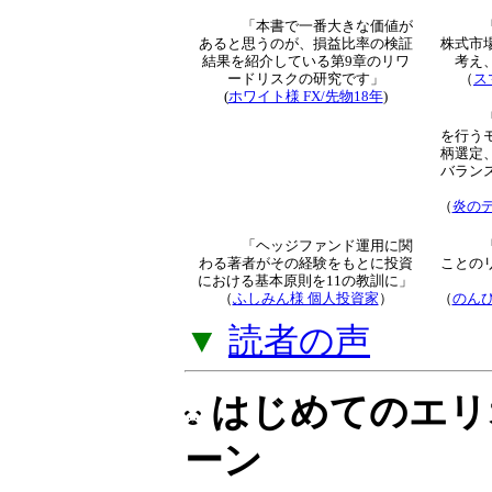
トレード知識とな
解説」をご提供し
▼
「オプション倶
読者による新着
「本書で一番大きな価値が
あると思うのが、損益比率
の検証結果を紹介している
第9章のリワードリスクの
研究です」
（
ス
(
ホワイト様 FX/先物18年
)
より
（
炎のデ
「ヘッジファンド運用に関