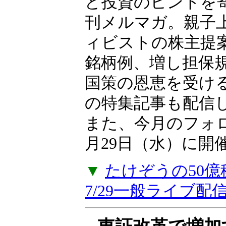
向、日本市場に影
ど投資のヒントを
刊メルマガ。親子上
ィビストの株主提
銘柄例、増し担保
国策の恩恵を受け
の特集記事も配信
また、今月のフォ
月29日（水）に開
▼
たけぞうの50
7/29一般ライブ配