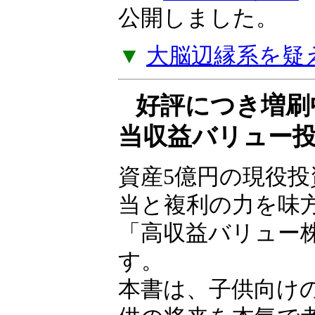
できなければ、貧
ことになる」――
ルツ著『
失敗の投
ジを公開しました
▼
大脳辺縁系を疑
好評につき増刷
当収益バリュー
資産5億円の現役
が配当と複利の力