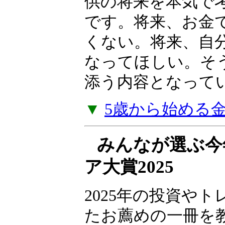
産を育てた「高収
法」を明かします
本書は、子供向け
供の将来を本気で
です。将来、お金
くない。将来、自
なってほしい。そ
添う内容となって
▼
5歳から始める
みんなが選ぶ今