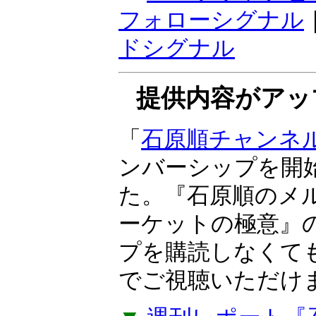
感応度で、トレン
『ボラティリティ
期売買向き。ラン
けサインが点灯す
▼
マーケットナビ
フォローシグナル
ドシグナル
提供内容がアッ
「
石原順チャンネ
ンバーシップを開