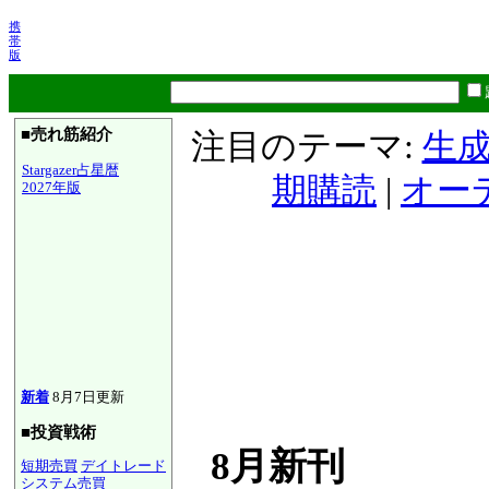
携
帯
版
■売れ筋紹介
注目のテーマ:
生成
Stargazer占星暦
期購読
|
オー
2027年版
新着
8月7日更新
■投資戦術
8月新刊
短期売買
デイトレード
システム売買