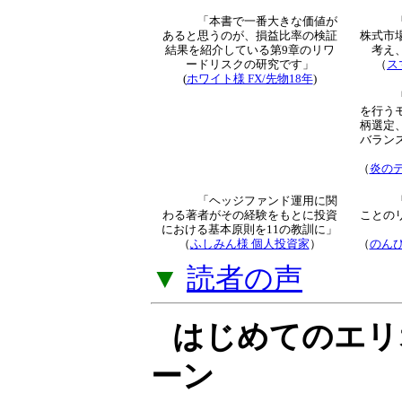
トレード知識とな
解説」をご提供し
▼
「オプション倶
読者による新着
「本書で一番大きな価値が
あると思うのが、損益比率
の検証結果を紹介している
第9章のリワードリスクの
研究です」
（
ス
(
ホワイト様 FX/先物18年
)
より
（
炎のデ
「ヘッジファンド運用に関