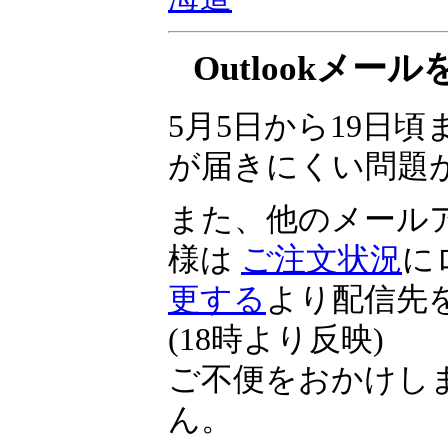
▼
投資の祭典 くりっ
海道
Outlookメ
5月5日から19日頃ま
が届きにくい問題
また、他のメール
様は
ご注文状況
に
更する
より配信先
(18時より反映)