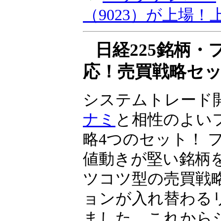
資とIPO投資」、
（9023）が上場
同社は2024年10
へ上場予定です……
▼
バックナンバー
（9023）が上場
日経225銘柄
応！売買戦略セ
システムトレード
ナミ
と相性のよい