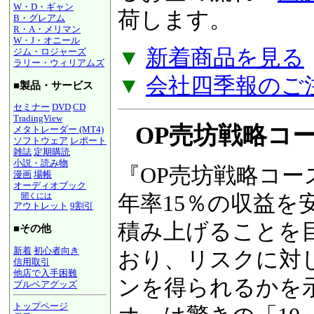
W・D・ギャン
るお金の流れ『
図
B・グレアム
R・A・メリマン
W・J・オニール
荷します。
ジム・ロジャーズ
ラリー・ウィリアムズ
▼
新着商品を見る
■製品・サービス
▼
会社四季報のご
セミナー
DVD
CD
TradingView
メタトレーダー (MT4)
ソフトウェア
レポート
雑誌
定期購読
OP売坊戦略コース
小説・読み物
漫画
場帳
オーディオブック
『OP売坊戦略コー
聞くには
アウトレット
9割引
年率15％の収益を
■その他
新着
初心者向き
積み上げることを
信用取引
他店で入手困難
おり、リスクに対
ブルベアグッズ
トップページ