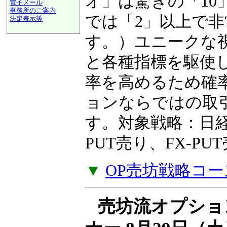
ンを得られるかを
電子メール
事務所のご案内
オ」は驚きの「10
法定表示等
a@panrolling.com
では「2」以上で
す。）ユニークな
と各種指標を駆使
率を高めるため確
ョンならではの取
す。対象戦略：日経2
PUT売り、FX-P
▼
OP売坊戦略コー
売坊流オプショ