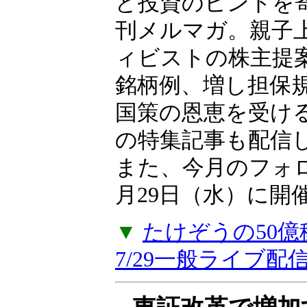
向、日本市場に影
ど投資のヒントを
刊メルマガ。親子上
ィビストの株主提
銘柄例、増し担保
国策の恩恵を受け
の特集記事も配信
また、今月のフォ
月29日（水）に開
▼
たけぞうの50
7/29一般ライブ配