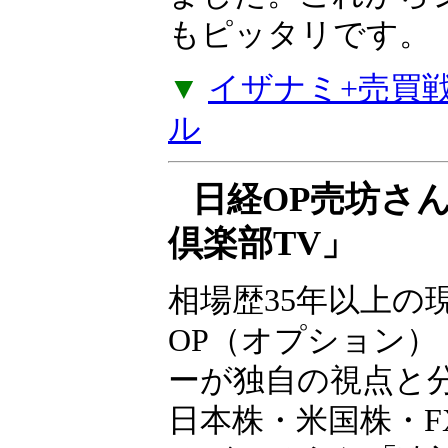
な売買戦略4つのセ
ルズから値動きが
戦略やコツコツ型
でポジションが入
が加わりました。
たい方にもピッタ
▼
イザナミ+売買戦略
ル
日経OP売坊さ
倶楽部TV」