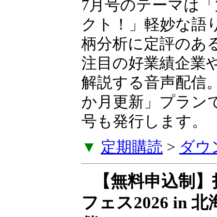
7月号のテーマは「
業革命エフェクト
な語り口とわかり
柄分析に定評のあ
生氏が、いま注目
などを毎月解説す
に発売。「6か月
に特別レター号も
▼
定期購読
>
ダウ