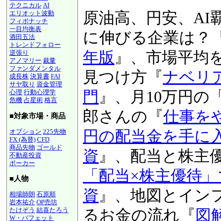
テクニカル
AI
原油高、円安、AI
エリオット波動
フィボナッチ
一目均衡表
激動の時代に伸び
酒田五法
トレンドフォロー
『
図解！業界地図20
逆張り
アノマリー
裁量
ファンダメンタル
版
』、市場平均を上
成長株
決算書
FAI
サヤ取り
資金管理
万％銘柄の見つけ
心理
行動心理学
危機
占星術
格言
資入門
』、月10万
■対象市場・商品
当太郎さんの『
仕
オプション
225先物
FX (為替)
CFD
商品先物
ゴールド
120万円の配当金
不動産投資
ポーカー
投資
』、配当と株
■人物
株「配当×株主優
相場師朗
石原順
岩本祐介
OP売坊
たけぞう
結喜たろう
資
』、地図とイン
W・バフェット