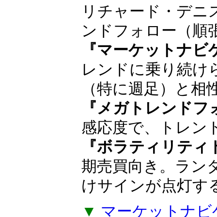
順の人気インジ
巨万の富を築いた
ョン・ヘンリー
や、タートルズの
産みの親リチャー
ド・デニスが得意
ロー（順張り投資
『マーケットナビ
レンドに乗り続け
（特に週足）と相
『メガトレンドフ