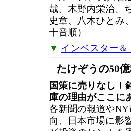
ユルマズ、大川智
哉、木野内栄治、
史章、八木ひとみ
十音順）
▼
インベスター＆ト
たけぞうの50
国策に売りなし！
庫の理由がここに
各新聞の報道やNY