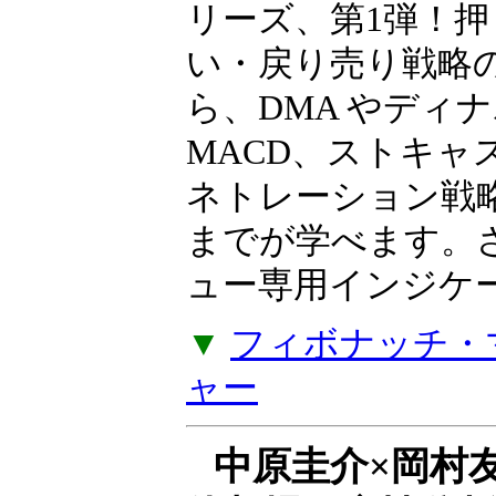
ト上で再現する
岩本祐介のTradingT
リーズ、第1弾！押
い・戻り売り戦略
ら、DMA やディ
MACD、ストキャ
ネトレーション戦
までが学べます。
ュー専用インジケー
▼
フィボナッチ・