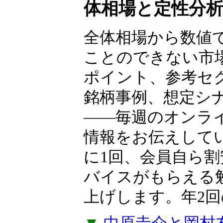
ャー
中原圭介×岡村
体相場と定性分
全体相場から数値
ことのできない市
ポイント、参考セ
銘柄事例、想定シ
――毎週のオンラ
情報をお伝えして
に1回、会員自ら