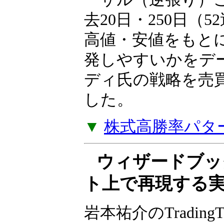
岩本祐介のTradingT
リーズ、第2弾！短
き過ぎた下落の反
ーサル（逆張り）
去20日・250日（
高値・安値をもと
発しやすいかをデ
ディ氏の戦略を売
した。
▼
株式高勝率パタ
ウィザードブッ