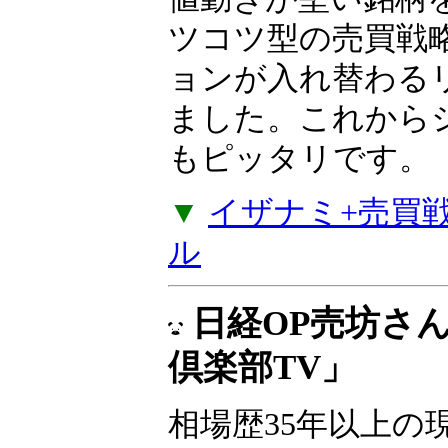
な売買戦略4つのセ
ルズから値動きが
戦略やコツコツ型
でポジションが入
が加わりました。
たい方にもピッタ
▼
イザナミ+売買戦略
ル
日経OP売坊さ
倶楽部TV」