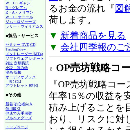
W・D・ギャン
るお金の流れ『
図
B・グレアム
R・A・メリマン
荷します。
W・J・オニール
ジム・ロジャーズ
ラリー・ウィリアムズ
▼
新着商品を見る
■製品・サービス
▼
会社四季報のご
セミナー
DVD
CD
TradingView
メタトレーダー (MT4)
ソフトウェア
レポート
雑誌
定期購読
OP売坊戦略コース
小説・読み物
漫画
場帳
オーディオブック
『OP売坊戦略コー
聞くには
アウトレット
9割引
年率15％の収益を
■その他
新着
初心者向き
積み上げることを
信用取引
他店で入手困難
おり、リスクに対
ブルベアグッズ
トップページ