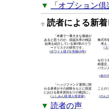
トレード知識とな
解説」をご提供し
▼
「オプション倶
読者による新着
「本書で一番大きな価値が
あると思うのが、損益比率
の検証結果を紹介している
第9章のリワードリスクの
研究です」
（
ス
(
ホワイト様 FX/先物18年
)
より
（
炎のデ
「ヘッジファンド運用に関