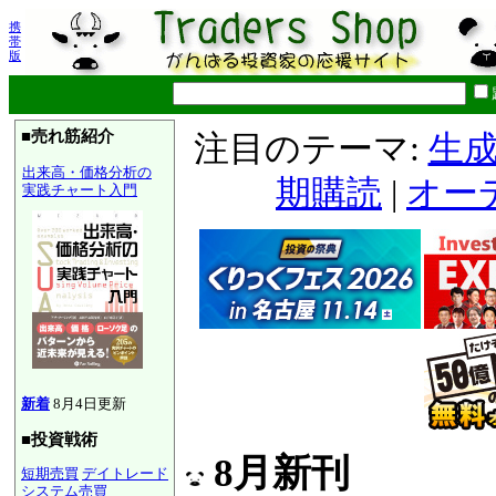
携
帯
版
■売れ筋紹介
注目のテーマ:
生成
出来高・価格分析の
期購読
|
オー
実践チャート入門
新着
8月4日更新
■投資戦術
8月新刊
短期売買
デイトレード
システム売買