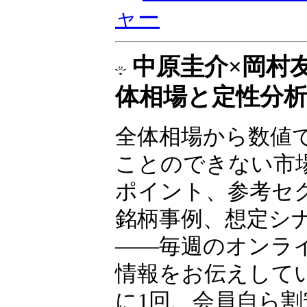
ャー
中原圭介×岡村
体相場と定性分
全体相場から数値
ことのできない市
ポイント、参考セ
銘柄事例、想定シ
――毎週のオンラ
情報をお伝えして
に1回、会員自ら