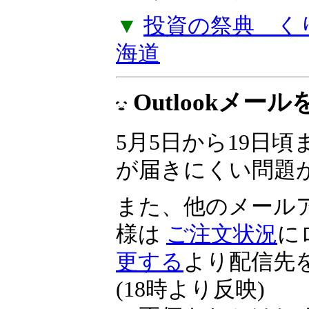
▼
投資の祭典 くりっ
海道
Outlookメ
5月5日から19日頃ま
が届きにくい問題
また、他のメール
様は
ご注文状況
に
更する
より配信先
(18時より反映)