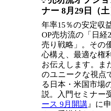
ナー 8月29日（
年率15％の安定収
OP売坊流の「日経22
売り戦略」。その
心構え、最適な権
お伝えします。ま
のユニークな視点
る日本・米国市場
説。入門セミナー
ース 9月開講
』に