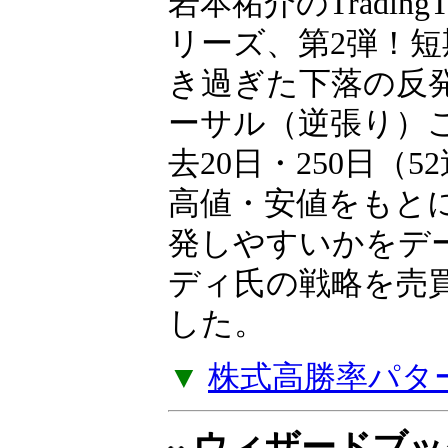
岩本祐介のTradingT
リーズ、第2弾！短
き過ぎた下落の反
ーサル（逆張り）
去20日・250日（
高値・安値をもと
発しやすいかをデ
ディ氏の戦略を売
した。
▼
株式高勝率パタ
ウィザードブッ