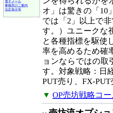
ンを得られるかを
電子メール
事務所のご案内
オ」は驚きの「10
法定表示等
a@panrolling.com
では「2」以上で
す。）ユニークな
と各種指標を駆使
率を高めるため確
ョンならではの取
す。対象戦略：日経2
PUT売り、FX-P
▼
OP売坊戦略コー
売坊流オプショ