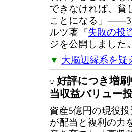
できなければ、貧
ことになる」――
ルツ著『
失敗の投
ジを公開しました
▼
大脳辺縁系を疑
好評につき増刷
当収益バリュー
資産5億円の現役
が配当と複利の力