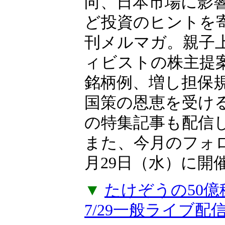
向、日本市場に影
ど投資のヒントを
刊メルマガ。親子上
ィビストの株主提
銘柄例、増し担保
国策の恩恵を受け
の特集記事も配信
また、今月のフォ
月29日（水）に開
▼
たけぞうの50
7/29一般ライブ配