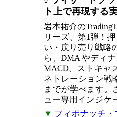
ト上で再現する
岩本祐介のTradingT
リーズ、第1弾！押
い・戻り売り戦略
ら、DMA やディ
MACD、ストキャ
ネトレーション戦
までが学べます。
ュー専用インジケー
▼
フィボナッチ・