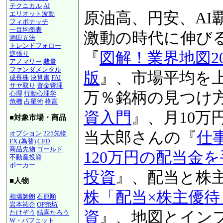
テクニカル
AI
原油高、円安、AI
エリオット波動
フィボナッチ
一目均衡表
激動の時代に伸び
酒田五法
トレンドフォロー
『
図解！業界地図20
逆張り
アノマリー
裁量
ファンダメンタル
版
』、市場平均を上
成長株
決算書
FAI
サヤ取り
資金管理
万％銘柄の見つけ
心理
行動心理学
危機
占星術
格言
資入門
』、月10万
■対象市場・商品
当太郎さんの『
仕
オプション
225先物
FX (為替)
CFD
商品先物
ゴールド
120万円の配当金
不動産投資
ポーカー
投資
』、配当と株
■人物
株「配当×株主優
相場師朗
石原順
岩本祐介
OP売坊
資
』、地図とイン
たけぞう
結喜たろう
W・バフェット