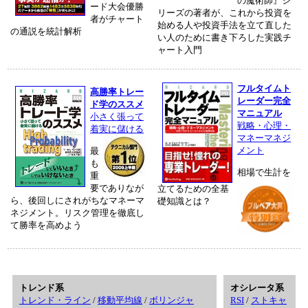
の魔術師』シ
ード大会優勝
リーズの著者が、これから投資を
者がチャート
始める人や投資手法を立て直した
の通説を統計解析
い人のために書き下ろした実践チ
ャート入門
フルタイムト
高勝率トレー
レーダー完全
ド学のススメ
マニュアル
小さく張って
戦略・心理・
着実に儲ける
マネーマネジ
メント
最
も
相場で生計を
重
要でありなが
立てるための全基
ら、後回しにされがちなマネーマ
礎知識とは？
ネジメント。リスク管理を徹底し
て勝率を高めよう
トレンド系
オシレータ系
トレンド・ライン
/
移動平均線
/
ボリンジャ
RSI
/
ストキャ