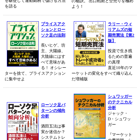
を駆使して連動銘柄で儲ける方法
の秘訣。 出口戦術と空売りを極め
を語る
よう！
プライスアク
ラリー・ウィ
ションとロー
リアムズの短
ソク足の法則
期売買法【第2
版】
長いヒゲ、坊
主、大陽線、
投資で生き残
大陰線にはす
るための普遍
べて意味があ
の真理
る！ オシレー
直近10年のマ
ターを捨て、プライスアクション
ーケットの変化をすべて織り込ん
に集中せよ
だ増補版
シュワッガー
のテクニカル
ローソク足パ
分析
ターンの傾向
ジャック・
分析
D・シュワッ
ガー
酒田五法は事
実か迷信か？
『マーケット
システムトレ