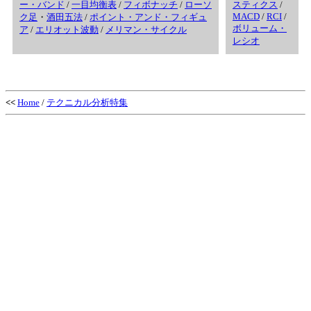
ー・バンド
/
一目均衡表
/
フィボナッチ
/
ローソ
スティクス
/
MACD
/
RCI
/
ク足
・
酒田五法
/
ポイント・アンド・フィギュ
ボリューム・
ア
/
エリオット波動
/
メリマン・サイクル
レシオ
<<
Home
/
テクニカル分析特集