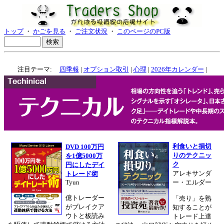
トップ
・
かごを見る
・
ご注文状況
・
このページのPC版
注目テーマ:
四季報
|
オプション取引
|
心理
|
2026年カレンダー
|
利食いと損切
DVD 100万円
りのテクニッ
を1億5000万
ク
円にしたデイ
アレキサンダ
トレード術
Tyun
ー・エルダー
億トレーダー
「売り」を熟
がブレイクア
知することが
ウトと板読み
トレード上達