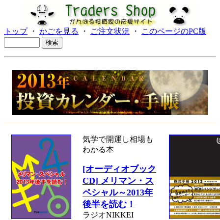
トップ
・
かごを見る
・
ご注文状況
・
このページのPC版
気学で開運し相場も
わかる本
[オーディオブック
CD] メリマン・ス
ペシャル～2013年
後半を読む！
ラジオNIKKEI