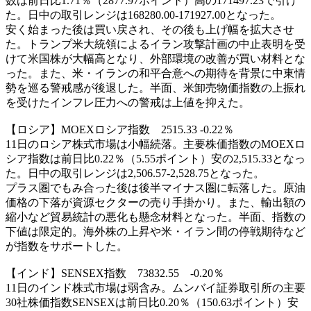
数は前日比1.71％（2877.97ポイント）高の171497.23で引け
た。日中の取引レンジは168280.00-171927.00となった。
安く始まった後は買い戻され、その後も上げ幅を拡大させ
た。トランプ米大統領によるイラン攻撃計画の中止表明を受
けて米国株が大幅高となり、外部環境の改善が買い材料とな
った。また、米・イランの和平合意への期待を背景に中東情
勢を巡る警戒感が後退した。半面、米卸売物価指数の上振れ
を受けたインフレ圧力への警戒は上値を抑えた。
【ロシア】MOEXロシア指数 2515.33 -0.22％
11日のロシア株式市場は小幅続落。主要株価指数のMOEXロ
シア指数は前日比0.22％（5.55ポイント）安の2,515.33となっ
た。日中の取引レンジは2,506.57-2,528.75となった。
プラス圏でもみ合った後は後半マイナス圏に転落した。原油
価格の下落が資源セクターの売り手掛かり。また、輸出額の
縮小など貿易統計の悪化も懸念材料となった。半面、指数の
下値は限定的。海外株の上昇や米・イラン間の停戦期待など
が指数をサポートした。
【インド】SENSEX指数 73832.55 -0.20％
11日のインド株式市場は弱含み。ムンバイ証券取引所の主要
30社株価指数SENSEXは前日比0.20％（150.63ポイント）安