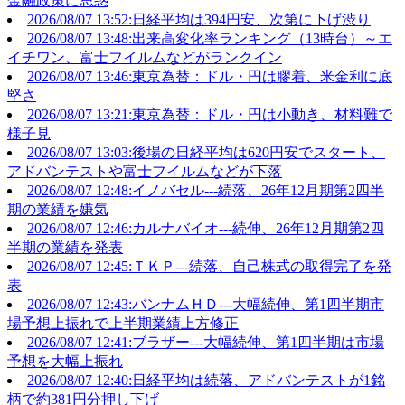
金融政策に思惑
2026/08/07 13:52:日経平均は394円安、次第に下げ渋り
2026/08/07 13:48:出来高変化率ランキング（13時台）～エ
イチワン、富士フイルムなどがランクイン
2026/08/07 13:46:東京為替：ドル・円は膠着、米金利に底
堅さ
2026/08/07 13:21:東京為替：ドル・円は小動き、材料難で
様子見
2026/08/07 13:03:後場の日経平均は620円安でスタート、
アドバンテストや富士フイルムなどが下落
2026/08/07 12:48:イノバセル---続落、26年12月期第2四半
期の業績を嫌気
2026/08/07 12:46:カルナバイオ---続伸、26年12月期第2四
半期の業績を発表
2026/08/07 12:45:ＴＫＰ---続落、自己株式の取得完了を発
表
2026/08/07 12:43:バンナムＨＤ---大幅続伸、第1四半期市
場予想上振れで上半期業績上方修正
2026/08/07 12:41:ブラザー---大幅続伸、第1四半期は市場
予想を大幅上振れ
2026/08/07 12:40:日経平均は続落、アドバンテストが1銘
柄で約381円分押し下げ