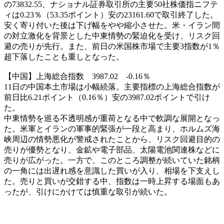
の73832.55、ナショナル証券取引所の主要50社株価指ニフテ
ィは0.23％（53.35ポイント）安の23161.60で取引終了した。
安く寄り付いた後は下げ幅をやや縮小させた。米・イラン間
の対立激化を背景とした中東情勢の緊迫化を受け、リスク回
避の売りが先行。また、前日の米国株市場で主要3指数が1％
超下落したことも重しとなった。
【中国】上海総合指数 3987.02 -0.16％
11日の中国本土市場は小幅続落。主要指標の上海総合指数が
前日比6.21ポイント（0.16％）安の3987.02ポイントで引け
た。
中東情勢を巡る不透明感が重荷となる中で軟調な展開となっ
た。米軍とイランの軍事的緊張が一段と高まり、ホルムズ海
峡周辺の情勢悪化が警戒されたことから、リスク回避目的の
売りが優勢となり、金鉱や電子部品、太陽電池関連株などに
売りが広がった。一方で、このところ調整が続いていた銘柄
の一角には出遅れ感を意識した買いが入り、相場を下支えし
た。売りと買いが交錯する中、指数は一時上昇する場面もあ
ったが、引けにかけては慎重な取引が続いた。