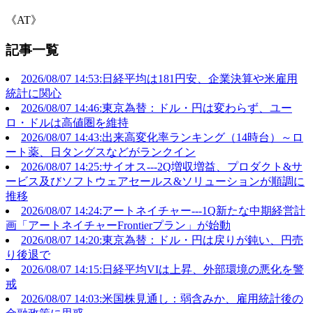
《AT》
記事一覧
2026/08/07 14:53:日経平均は181円安、企業決算や米雇用
統計に関心
2026/08/07 14:46:東京為替：ドル・円は変わらず、ユー
ロ・ドルは高値圏を維持
2026/08/07 14:43:出来高変化率ランキング（14時台）～ロ
ート薬、日タングスなどがランクイン
2026/08/07 14:25:サイオス---2Q増収増益、プロダクト&サ
ービス及びソフトウェアセールス&ソリューションが順調に
推移
2026/08/07 14:24:アートネイチャー---1Q新たな中期経営計
画「アートネイチャーFrontierプラン」が始動
2026/08/07 14:20:東京為替：ドル・円は戻りが鈍い、円売
り後退で
2026/08/07 14:15:日経平均VIは上昇、外部環境の悪化を警
戒
2026/08/07 14:03:米国株見通し：弱含みか、雇用統計後の