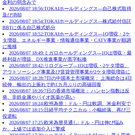
金利の弱含みで
2026/08/07 18:56:TOKAIホールディングス---自己株式取得
及び消却
2026/08/07 18:54:TOKAIホールディングス---株式給付信託
BBTに係る自己株式処分
2026/08/07 18:52:TOKAIホールディングス---1Q増収・2ケ
タ増益、エネルギー事業・情報通信事業・CATV事業が順調
に推移
2026/08/07 18:49:ミガロホールディングス---1Qは増収・最
終利益が増益、DX推進事業が黒字転換
2026/08/07 18:42:リログループ---1Qは増収・2ケタ増益、
アウトソーシング事業及び賃貸管理事業が2ケタ増収増益に
2026/08/07 18:28:7日の中国本土市場概況： 上海総合は4日
続伸、輸出の上振れで約1カ月ぶりの高値回復
2026/08/07 18:26:7日の香港市場概況： ハンセン指数は反
発、非鉄金属やバイオ医薬が高い
2026/08/07 18:24:欧州為替：ドル・円は軟調、米金利安で
2026/08/07 18:15:日経平均テクニカル：小幅続落、再び三
役逆転
2026/08/07 17:25:欧米為替見通し: ドル・円は伸び悩み
か、上値では追加介入に警戒