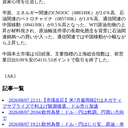
資家心理を圧迫した。
半面、エネルギー関連のCNOOC（0883/HK）が2.0％高、石
油関連のペトロチャイナ（0857/HK）が1.0％高、通信関連の
中国移動（0941/HK）が0.5％高となった。WTI原油先物の上
昇が材料視され、原油輸送停滞の長期化懸念を背景に石油関
連銘柄への買いが入った。通信関連では中国移動が小幅なが
ら上昇した。
中国本土市場は3日続落。主要指標の上海総合指数は、前営
業日比0.09％安の4131.53ポイントで取引を終了した。
《AK》
記事一覧
2026/08/07 22:11:【市場反応】米7月雇用統計はネガティ
ブサプライズで利上げ観測後退、ドル売り加速
2026/08/07 20:04:欧州為替：ドル・円は軟調、円買い方向
で
2026/08/07 19:21:欧州為替：ドル・円はじり安、原油・米