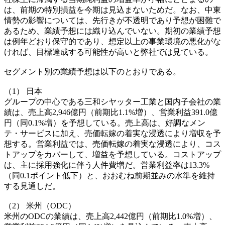
は、前期の特別損益を今期は見込まないためだ。なお、中東
情勢の影響については、先行きが不透明であり予想が困難で
あるため、業績予想には織り込んでいない。期初の業績予想
は例年どおり保守的であり、想定以上の事業環境の悪化がな
ければ、目標達成する可能性が高いと弊社では見ている。
セグメント別の業績予想は以下のとおりである。
（1） 日本
グループの中心である三和シヤッター工業と国内子会社の業
績は、売上高2,946億円（前期比1.1%増）、営業利益391.0億
円（同0.1%増）を予想している。売上高は、好調なメン
テ・サービスに加え、売価転嫁の着実な浸透により増収を予
想する。営業利益では、売価転嫁の着実な浸透により、コス
トアップをカバーして、増益を予想している。コストアップ
は、主に採用強化に伴う人件費増だ。営業利益率は13.3%
（同0.1ポイント低下）と、おおむね前期並みの水準を維持
する見通しだ。
（2） 米州（ODC）
米州のODCの業績は、売上高2,442億円（前期比1.0%増）、