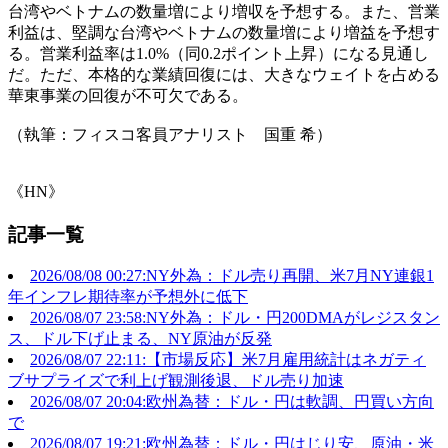
台湾やベトナムの数量増により増収を予想する。また、営業
利益は、堅調な台湾やベトナムの数量増により増益を予想す
る。営業利益率は1.0%（同0.2ポイント上昇）になる見通し
だ。ただ、本格的な業績回復には、大きなウェイトを占める
華東事業の回復が不可欠である。
（執筆：フィスコ客員アナリスト 国重 希）
《HN》
記事一覧
2026/08/08 00:27:NY外為：ドル売り再開、米7月NY連銀1
年インフレ期待率が予想外に低下
2026/08/07 23:58:NY外為：ドル・円200DMAがレジスタン
ス、ドル下げ止まる、NY原油が反発
2026/08/07 22:11:【市場反応】米7月雇用統計はネガティ
ブサプライズで利上げ観測後退、ドル売り加速
2026/08/07 20:04:欧州為替：ドル・円は軟調、円買い方向
で
2026/08/07 19:21:欧州為替：ドル・円はじり安、原油・米