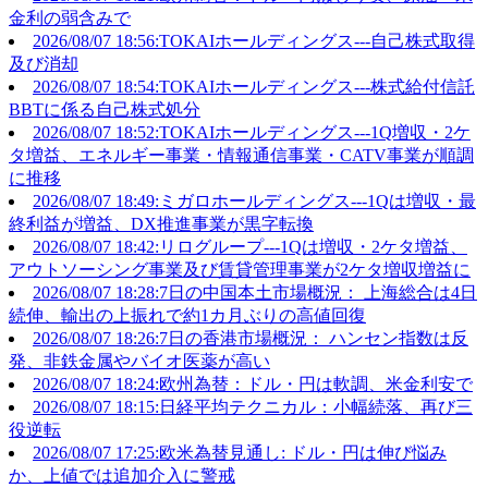
金利の弱含みで
2026/08/07 18:56:TOKAIホールディングス---自己株式取得
及び消却
2026/08/07 18:54:TOKAIホールディングス---株式給付信託
BBTに係る自己株式処分
2026/08/07 18:52:TOKAIホールディングス---1Q増収・2ケ
タ増益、エネルギー事業・情報通信事業・CATV事業が順調
に推移
2026/08/07 18:49:ミガロホールディングス---1Qは増収・最
終利益が増益、DX推進事業が黒字転換
2026/08/07 18:42:リログループ---1Qは増収・2ケタ増益、
アウトソーシング事業及び賃貸管理事業が2ケタ増収増益に
2026/08/07 18:28:7日の中国本土市場概況： 上海総合は4日
続伸、輸出の上振れで約1カ月ぶりの高値回復
2026/08/07 18:26:7日の香港市場概況： ハンセン指数は反
発、非鉄金属やバイオ医薬が高い
2026/08/07 18:24:欧州為替：ドル・円は軟調、米金利安で
2026/08/07 18:15:日経平均テクニカル：小幅続落、再び三
役逆転
2026/08/07 17:25:欧米為替見通し: ドル・円は伸び悩み
か、上値では追加介入に警戒