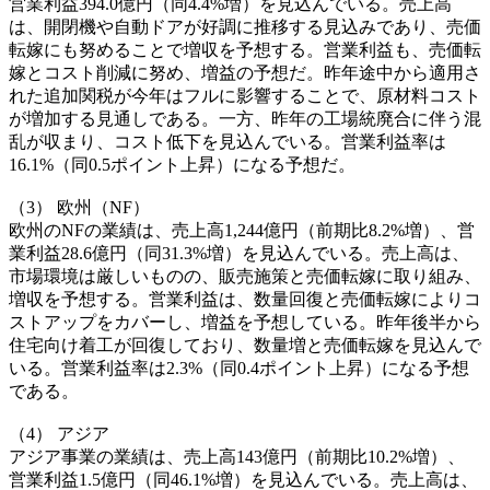
営業利益394.0億円（同4.4%増）を見込んでいる。売上高
は、開閉機や自動ドアが好調に推移する見込みであり、売価
転嫁にも努めることで増収を予想する。営業利益も、売価転
嫁とコスト削減に努め、増益の予想だ。昨年途中から適用さ
れた追加関税が今年はフルに影響することで、原材料コスト
が増加する見通しである。一方、昨年の工場統廃合に伴う混
乱が収まり、コスト低下を見込んでいる。営業利益率は
16.1%（同0.5ポイント上昇）になる予想だ。
（3） 欧州（NF）
欧州のNFの業績は、売上高1,244億円（前期比8.2%増）、営
業利益28.6億円（同31.3%増）を見込んでいる。売上高は、
市場環境は厳しいものの、販売施策と売価転嫁に取り組み、
増収を予想する。営業利益は、数量回復と売価転嫁によりコ
ストアップをカバーし、増益を予想している。昨年後半から
住宅向け着工が回復しており、数量増と売価転嫁を見込んで
いる。営業利益率は2.3%（同0.4ポイント上昇）になる予想
である。
（4） アジア
アジア事業の業績は、売上高143億円（前期比10.2%増）、
営業利益1.5億円（同46.1%増）を見込んでいる。売上高は、