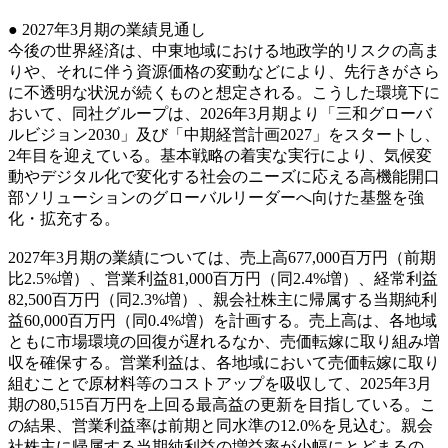
● 2027年3月期の業績見通し
今後の世界経済は、中東地域における地政学的リスクの高ま
りや、それに伴う資源価格の変動などにより、先行きがさら
に不透明な状況が続くものと想定される。こうした環境下に
おいて、同社グループは、2026年3月期より「三和グローバ
ルビジョン2030」及び「中期経営計画2027」をスタートし、
2年目を迎えている。基本戦略の着実な実行により、気候変
動やデジタル化で変化する社会のニーズに応える高機能開口
部ソリューションのグローバルリーダーへ向けた基盤を強
化・拡充する。
2027年3月期の業績については、売上高677,000百万円（前期
比2.5%増）、営業利益81,000百万円（同2.4%増）、経常利益
82,500百万円（同2.3%増）、親会社株主に帰属する当期純利
益60,000百万円（同0.4%増）を計画する。売上高は、各地域
ともに市場環境の回復が遅れるなか、売価転嫁に取り組み増
収を確保する。営業利益は、各地域において売価転嫁に取り
組むことで原材料等のコストアップを吸収して、2025年3月
期の80,515百万円を上回る最高益の更新を目指している。こ
の結果、営業利益率は前期と同水準の12.0%を見込む。親会
社株主に帰属する当期純利益の増益率が小幅にとどまるの