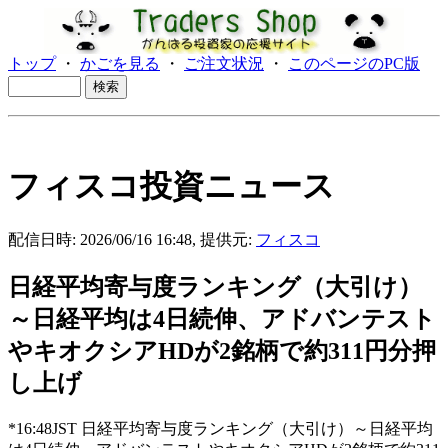
トップ
・
かごを見る
・
ご注文状況
・
このページのPC版
フィスコ投資ニュース
配信日時: 2026/06/16 16:48, 提供元:
フィスコ
日経平均寄与度ランキング（大引け）
～日経平均は4日続伸、アドバンテスト
やキオクシアHDが2銘柄で約311円分押
し上げ
*16:48JST 日経平均寄与度ランキング（大引け）～日経平均