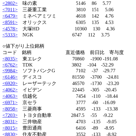
<2802>
味の素 5146 86 5.77
<7011>
三菱重工業 3810 151 5.06
<6479>
ミネベアミツミ 4618 142 4.76
<8591>
オリックス 6305 135 4.53
<4578>
大塚HD 10360 130 4.36
<5333>
NGK 6747 112 3.75
○値下がり上位銘柄
コード 銘柄 直近価格 前日比 寄与度
<8035>
東エレク 70860 -1900 -191.08
<6762>
TDK 3802 -104 -52.29
<9984>
ソフトバンクG 7102 -37 -29.77
<6146>
ディスコ 81550 -3700 -24.81
<6920>
レーザーテック 46570 -1730 -23.20
<4062>
イビデン 22445 -305 -20.45
<4063>
信越化 7454 -110 -18.44
<6971>
京セラ 3777 -60 -16.09
<8058>
三菱商事 4595 -133 -13.38
<7203>
トヨタ自動車 2847.5 -55 -9.22
<8031>
三井物産 4703 -135 -9.05
<8015>
豊田通商 6416 -89 -8.95
<8830>
住友不動産 3552 -133 -8.92