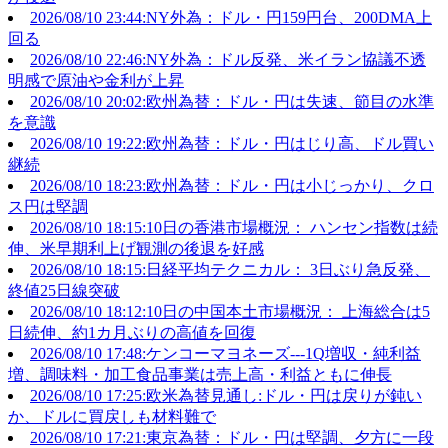
2026/08/10 23:44:NY外為：ドル・円159円台、200DMA上
回る
2026/08/10 22:46:NY外為：ドル反発、米イラン協議不透
明感で原油や金利が上昇
2026/08/10 20:02:欧州為替：ドル・円は失速、節目の水準
を意識
2026/08/10 19:22:欧州為替：ドル・円はじり高、ドル買い
継続
2026/08/10 18:23:欧州為替：ドル・円は小じっかり、クロ
ス円は堅調
2026/08/10 18:15:10日の香港市場概況： ハンセン指数は続
伸、米早期利上げ観測の後退を好感
2026/08/10 18:15:日経平均テクニカル： 3日ぶり急反発、
終値25日線突破
2026/08/10 18:12:10日の中国本土市場概況： 上海総合は5
日続伸、約1カ月ぶりの高値を回復
2026/08/10 17:48:ケンコーマヨネーズ---1Q増収・純利益
増、調味料・加工食品事業は売上高・利益ともに伸長
2026/08/10 17:25:欧米為替見通し:ドル・円は戻りが鈍い
か、ドルに買戻しも材料難で
2026/08/10 17:21:東京為替：ドル・円は堅調、夕方に一段