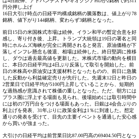
は4日続伸、アドバンテストやキオクシアHDが2銘柄で約311
円分押し上げ
16日大引け時点の日経平均構成銘柄の騰落数は、値上がり78
銘柄、値下がり144銘柄、変わらず3銘柄となった。
前日15日の米国株式市場は続伸。イラン和平の暫定合意を好
感し、寄り付き後、上昇。トランプ大統領は19日の署名と同
時にホルムズ海峡が完全に再開されると発言、原油価格が下
落しインフレ懸念も後退、相場は続伸した。終日堅調に推移
し、ダウは過去最高値を更新した。米株式市場の動向を横目
に、本日の日経平均は4日ぶり反落して取引を開始した。前
日の米株高や原油安は支援材料となったものの、前日に急騰
した反動から利益確定売りが先行した。先週末12日と昨日の
2営業日で日経平均が5100円上昇していることから、短期的
な過熱感が意識されて株価の重しとなった。ただ、朝方には
プラス圏に浮上する場面も見られ、後場始めには取引時間中
には初の7万円台をつける場面もあった。日銀は4会合ぶりの
利上げを発表、31年ぶりに政策金利は1％に到達した。想定
通りの発表を受けて、目先の主要イベントを通過した安心感
から買いが強まった。
大引けの日経平均は前営業日比87.00円高の69404.50円となっ