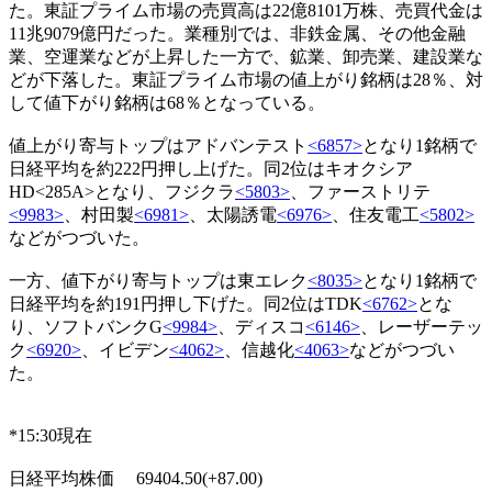
た。東証プライム市場の売買高は22億8101万株、売買代金は
11兆9079億円だった。業種別では、非鉄金属、その他金融
業、空運業などが上昇した一方で、鉱業、卸売業、建設業な
どが下落した。東証プライム市場の値上がり銘柄は28％、対
して値下がり銘柄は68％となっている。
値上がり寄与トップはアドバンテスト
<6857>
となり1銘柄で
日経平均を約222円押し上げた。同2位はキオクシア
HD<285A>となり、フジクラ
<5803>
、ファーストリテ
<9983>
、村田製
<6981>
、太陽誘電
<6976>
、住友電工
<5802>
などがつづいた。
一方、値下がり寄与トップは東エレク
<8035>
となり1銘柄で
日経平均を約191円押し下げた。同2位はTDK
<6762>
とな
り、ソフトバンクG
<9984>
、ディスコ
<6146>
、レーザーテッ
ク
<6920>
、イビデン
<4062>
、信越化
<4063>
などがつづい
た。
*15:30現在
日経平均株価 69404.50(+87.00)