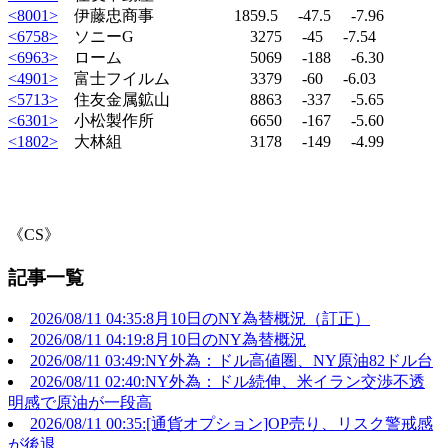
<8001>
伊藤忠商事 1859.5 -47.5 -7.96
<6758>
ソニーG 3275 -45 -7.54
<6963>
ローム 5069 -188 -6.30
<4901>
富士フイルム 3379 -60 -6.03
<5713>
住友金属鉱山 8863 -337 -5.65
<6301>
小松製作所 6650 -167 -5.60
<1802>
大林組 3178 -149 -4.99
《CS》
記事一覧
2026/08/11 04:35:8月10日のNY為替概況（訂正）
2026/08/11 04:19:8月10日のNY為替概況
2026/08/11 03:49:NY外為：ドル高値圏、NY原油82ドル台
2026/08/11 02:40:NY外為：ドル続伸、米イラン交渉不透
明感で原油が一段高
2026/08/11 00:35:[通貨オプション]OP売り、リスク警戒感
が後退