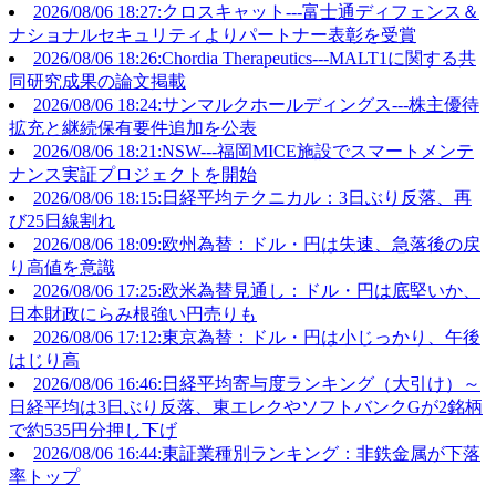
2026/08/06 18:27:クロスキャット---富士通ディフェンス＆
ナショナルセキュリティよりパートナー表彰を受賞
2026/08/06 18:26:Chordia Therapeutics---MALT1に関する共
同研究成果の論文掲載
2026/08/06 18:24:サンマルクホールディングス---株主優待
拡充と継続保有要件追加を公表
2026/08/06 18:21:NSW---福岡MICE施設でスマートメンテ
ナンス実証プロジェクトを開始
2026/08/06 18:15:日経平均テクニカル：3日ぶり反落、再
び25日線割れ
2026/08/06 18:09:欧州為替：ドル・円は失速、急落後の戻
り高値を意識
2026/08/06 17:25:欧米為替見通し：ドル・円は底堅いか、
日本財政にらみ根強い円売りも
2026/08/06 17:12:東京為替：ドル・円は小じっかり、午後
はじり高
2026/08/06 16:46:日経平均寄与度ランキング（大引け）～
日経平均は3日ぶり反落、東エレクやソフトバンクGが2銘柄
で約535円分押し下げ
2026/08/06 16:44:東証業種別ランキング：非鉄金属が下落
率トップ