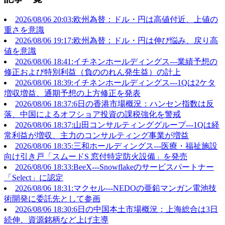
2026/08/06 20:03:欧州為替：ドル・円は高値付近、上値の
重さを意識
2026/08/06 19:17:欧州為替：ドル・円は伸び悩み、戻り高
値を意識
2026/08/06 18:41:イチネンホールディングス---業績予想の
修正および特別利益（負ののれん発生益）の計上
2026/08/06 18:39:イチネンホールディングス---1Qは2ケタ
増収増益、通期予想の上方修正を発表
2026/08/06 18:37:6日の香港市場概況：ハンセン指数は反
落、中国によるオフショア投資の課税強化を警戒
2026/08/06 18:37:山田コンサルティンググループ---1Qは経
常利益が増収、主力のコンサルティング事業が増益
2026/08/06 18:35:三和ホールディングス---医療・福祉施設
向け引き戸「スムードS 窓付特定防火設備」を発売
2026/08/06 18:33:BeeX---Snowflakeのサービスパートナー
「Select」に認定
2026/08/06 18:31:マクセル---NEDOの亜鉛マンガン電池技
術開発に委託先として参画
2026/08/06 18:30:6日の中国本土市場概況：上海総合は3日
続伸、資源銘柄など上げ主導