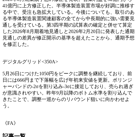
41億円に上方修正した。半導体製造装置市場が好調に推移す
る中で、受注も急拡大している。今後についても、取引のあ
る半導体製造装置関連顧客の全てから中長期的に強い需要見
通しを受けている。第3四半期の試算表の確定と併せて算定
した2026年8月期着地見通しと2026年2月20日に発表した通期
見通しの差異が修正開示の基準を超えたことから、通期予想
を修正した。
デジタルグリッド<350A>
5月26日につけた1050円をピークに調整を継続しており、前
日には666円まで下落幅を広げ年初来安値を更新。ボリンジ
ャーバンドの-2σを割り込み-3σに接近しており、売られ過ぎ
が意識されやすい。昨年9月以降のボトム水準を割り込んで
きたことで、調整一巡からのリバウンド狙いに向かわせよ
う。
《FA》
記事一覧