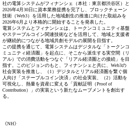
社の電算システムがフィナンシェ（本社：東京都渋谷区）と
2026年4月30日に資本業務提携を完了し、ブロックチェーン
技術（Web3）を活用した地域創生の推進に向けた取組みを
2026年6月より本格的に開始することを発表した。
電算システムとフィナンシェは、トークンコミュニティ基盤
やステーブルコイン関連技術などを活用して、地域と支援者
が継続的につながる地域共創モデルの展開を目指す。
この提携を通じて、電算システムはデジタルな「トークンコ
ミュニティ経済圏」を起点に、そこから派生する実空間（リ
アル）での消費活動をつなぐ「リアル経済圏との接続」を目
指す。このビジョンのもと、フィナンシェと共に、Web3の
社会実装を推進し、（1）デジタルとリアル経済圏を繋ぐ個
人向け「ステーブルコイン決済」の社会実装、（2）活動を
可視化し、熱量を資産に変える「貢献証明（Proof of
Contribution）」の実装という新たなムーブメントを創出す
る。
《NH》