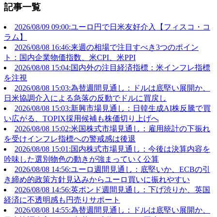
記事一覧
2026/08/09 09:00:ユーロ円で日米友好介入【フィスコ・コ
ラム】
2026/08/08 16:46:来週の相場で注目すべき3つのポイン
ト：国内企業物価指数、米CPI、米PPI
2026/08/08 15:04:国内外の注目経済指標：米インフレ指標
を注視
2026/08/08 15:03:為替週間見通し：ドルは底堅い展開か、
日米協調介入による急落の反動でドルに買戻し
2026/08/08 15:03:新興市場見通し：日韓生成AI株反騰で買
い広がる、TOPIX採用候補も株価切り上げへ
2026/08/08 15:02:米国株式市場見通し：雇用統計の下振れ
を受けインフレ指標への警戒感は後退
2026/08/08 15:01:国内株式市場見通し：今後は決算内容を
吟味した選別物色の動きが強まっていく公算
2026/08/08 14:56:ユーロ週間見通し：底堅いか、ECBの引
き締め的政策方針見込みからユーロ買いに振れやすい
2026/08/08 14:56:英ポンド週間見通し：下げ渋りか、英国
経済に不透明感も円売りサポート
2026/08/08 14:55:為替週間見通し：ドルは底堅い展開か、