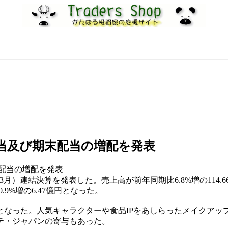
配当及び期末配当の増配を発表
期末配当の増配を発表
26年3月）連結決算を発表した。売上高が前年同期比6.8%増の114.
.9%増の6.47億円となった。
と増収となった。人気キャラクターや食品IPをあしらったメイク
テ・ジャパンの寄与もあった。