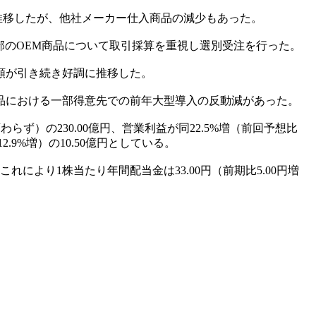
に推移したが、他社メーカー仕入商品の減少もあった。
一部のOEM商品について取引採算を重視し選別受注を行った。
貨類が引き続き好調に推移した。
用品における一部得意先での前年大型導入の反動減があった。
ず）の230.00億円、営業利益が同22.5%増（前回予想比
2.9%増）の10.50億円としている。
れにより1株当たり年間配当金は33.00円（前期比5.00円増