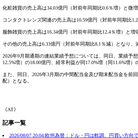
化粧雑貨の売上高は34.03億円（対前年同期比0.6％増）
コンタクトレンズ関連の売上高は10.59億円（対前年同期比
服飾雑貨の売上高は16.34億円（対前年同期比12.4％増
その他の売上高は6.33億円（対前年同期比8.1％減）と
2026年9月期通期の連結業績予想については、同日、業績予想
12.5%増）の18.00億円、経常利益が同17.0%増（同11.6%
また、同日、2026年3月期の中間配当金及び期末配当金を前回予
配）となる。
《AT》
記事一覧
2026/08/07 20:04:欧州為替：ドル・円は軟調、円買い方向