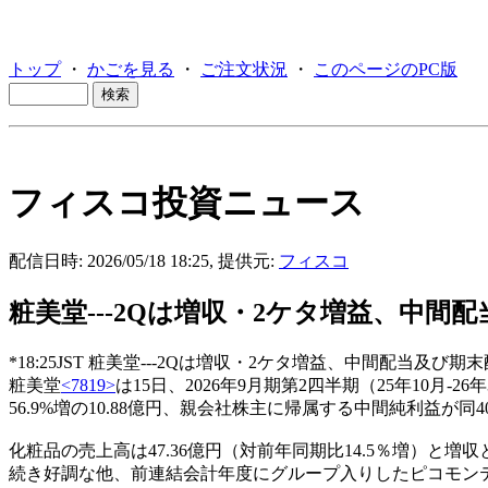
トップ
・
かごを見る
・
ご注文状況
・
このページのPC版
フィスコ投資ニュース
配信日時: 2026/05/18 18:25, 提供元:
フィスコ
粧美堂---2Qは増収・2ケタ増益、中間
*18:25JST 粧美堂---2Qは増収・2ケタ増益、中間配当及び
粧美堂
<7819>
は15日、2026年9月期第2四半期（25年10月-
56.9%増の10.88億円、親会社株主に帰属する中間純利益が同40
化粧品の売上高は47.36億円（対前年同期比14.5％増）
続き好調な他、前連結会計年度にグループ入りしたピコモン