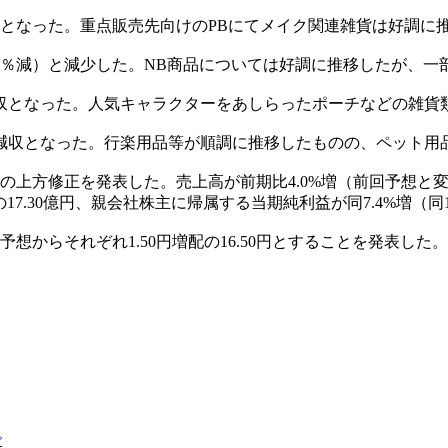
と微増となった。重点販売先向けのPBにてメイク関連雑貨は好調
1.2％減）と減少した。NB商品については好調に推移したが、
）と増収となった。人気キャラクターをあしらったポーチなどの雑
なり、減収となった。行楽用品等が順調に推移したものの、ペット
の上方修正を発表した。売上高が前期比4.0%増（前回予想と変わら
増）の17.30億円、親会社株主に帰属する当期純利益が同7.4%増（同1
想からそれぞれ1.50円増配の16.50円とすることを発表した。こ
で