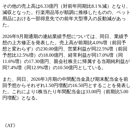
その他の売上高は6.33億円（対前年同期比8.1％減）となり、
減収となった。行楽用品等が順調に推移したものの、ペット
用品における一部得意先での前年大型導入の反動減があっ
た。
2026年9月期通期の連結業績予想については、同日、業績予
想の上方修正を発表した。売上高が前期比4.0%増（前回予
想と変わらず）の230.00億円、営業利益が同22.5%増（前回
予想比12.5%増）の18.00億円、経常利益が同17.0%増（同
11.6%増）の17.30億円、親会社株主に帰属する当期純利益が
同7.4%増（同12.9%増）の10.50億円としている。
また、同日、2026年3月期の中間配当金及び期末配当金を前
回予想からそれぞれ1.50円増配の16.50円とすることを発表し
た。これにより1株当たり年間配当金は33.00円（前期比5.00
円増配）となる。
《AT》