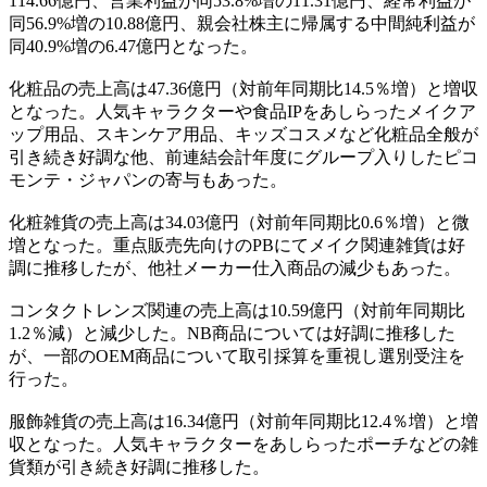
114.66億円、営業利益が同53.8%増の11.31億円、経常利益が
同56.9%増の10.88億円、親会社株主に帰属する中間純利益が
同40.9%増の6.47億円となった。
化粧品の売上高は47.36億円（対前年同期比14.5％増）と増収
となった。人気キャラクターや食品IPをあしらったメイクア
ップ用品、スキンケア用品、キッズコスメなど化粧品全般が
引き続き好調な他、前連結会計年度にグループ入りしたピコ
モンテ・ジャパンの寄与もあった。
化粧雑貨の売上高は34.03億円（対前年同期比0.6％増）と微
増となった。重点販売先向けのPBにてメイク関連雑貨は好
調に推移したが、他社メーカー仕入商品の減少もあった。
コンタクトレンズ関連の売上高は10.59億円（対前年同期比
1.2％減）と減少した。NB商品については好調に推移した
が、一部のOEM商品について取引採算を重視し選別受注を
行った。
服飾雑貨の売上高は16.34億円（対前年同期比12.4％増）と増
収となった。人気キャラクターをあしらったポーチなどの雑
貨類が引き続き好調に推移した。