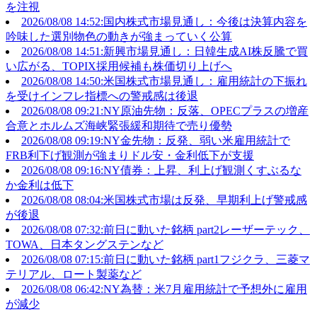
を注視
2026/08/08 14:52:国内株式市場見通し：今後は決算内容を
吟味した選別物色の動きが強まっていく公算
2026/08/08 14:51:新興市場見通し：日韓生成AI株反騰で買
い広がる、TOPIX採用候補も株価切り上げへ
2026/08/08 14:50:米国株式市場見通し：雇用統計の下振れ
を受けインフレ指標への警戒感は後退
2026/08/08 09:21:NY原油先物：反落、OPECプラスの増産
合意とホルムズ海峡緊張緩和期待で売り優勢
2026/08/08 09:19:NY金先物：反発、弱い米雇用統計で
FRB利下げ観測が強まりドル安・金利低下が支援
2026/08/08 09:16:NY債券：上昇、利上げ観測くすぶるな
か金利は低下
2026/08/08 08:04:米国株式市場は反発、早期利上げ警戒感
が後退
2026/08/08 07:32:前日に動いた銘柄 part2レーザーテック、
TOWA、日本タングステンなど
2026/08/08 07:15:前日に動いた銘柄 part1フジクラ、三菱マ
テリアル、ロート製薬など
2026/08/08 06:42:NY為替：米7月雇用統計で予想外に雇用
が減少