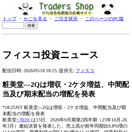
トップ
・
かごを見る
・
ご注文状況
・
このページのPC版
フィスコ投資ニュース
配信日時: 2026/05/18 18:25, 提供元:
フィスコ
粧美堂---2Qは増収・2ケタ増益、中間配
当及び期末配当の増配を発表
*18:25JST 粧美堂---2Qは増収・2ケタ増益、中間配当及び期
末配当の増配を発表
粧美堂
<7819>
は15日、2026年9月期第2四半期（25年10月-26
年3月）連結決算を発表した。売上高が前年同期比6.8%増の