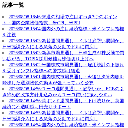
記事一覧
2026/08/08 16:46:来週の相場で注目すべき3つのポイン
ト：国内企業物価指数、米CPI、米PPI
2026/08/08 15:04:国内外の注目経済指標：米インフレ指標
を注視
2026/08/08 15:03:為替週間見通し：ドルは底堅い展開か、
日米協調介入による急落の反動でドルに買戻し
2026/08/08 15:03:新興市場見通し：日韓生成AI株反騰で買
い広がる、TOPIX採用候補も株価切り上げへ
2026/08/08 15:02:米国株式市場見通し：雇用統計の下振れ
を受けインフレ指標への警戒感は後退
2026/08/08 15:01:国内株式市場見通し：今後は決算内容を
吟味した選別物色の動きが強まっていく公算
2026/08/08 14:56:ユーロ週間見通し：底堅いか、ECBの引
き締め的政策方針見込みからユーロ買いに振れやすい
2026/08/08 14:56:英ポンド週間見通し：下げ渋りか、英国
経済に不透明感も円売りサポート
2026/08/08 14:55:為替週間見通し：ドルは底堅い展開か、
日米協調介入による急落の反動でドルに買戻し
2026/08/08 14:54:国内外の注目経済指標：米インフレ指標