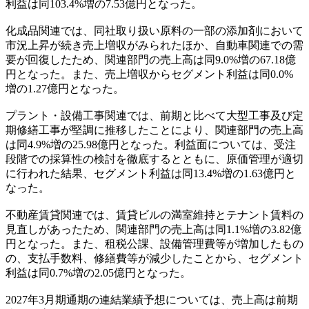
利益は同103.4%増の7.53億円となった。
化成品関連では、同社取り扱い原料の一部の添加剤において
市況上昇が続き売上増収がみられたほか、自動車関連での需
要が回復したため、関連部門の売上高は同9.0%増の67.18億
円となった。また、売上増収からセグメント利益は同0.0%
増の1.27億円となった。
プラント・設備工事関連では、前期と比べて大型工事及び定
期修繕工事が堅調に推移したことにより、関連部門の売上高
は同4.9%増の25.98億円となった。利益面については、受注
段階での採算性の検討を徹底するとともに、原価管理が適切
に行われた結果、セグメント利益は同13.4%増の1.63億円と
なった。
不動産賃貸関連では、賃貸ビルの満室維持とテナント賃料の
見直しがあったため、関連部門の売上高は同1.1%増の3.82億
円となった。また、租税公課、設備管理費等が増加したもの
の、支払手数料、修繕費等が減少したことから、セグメント
利益は同0.7%増の2.05億円となった。
2027年3月期通期の連結業績予想については、売上高は前期