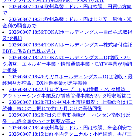
ブサプライズで利上げ観測後退、ドル売り加速
2026/08/07 20:04:欧州為替：ドル・円は軟調、円買い方向
で
2026/08/07 19:21:欧州為替：ドル・円はじり安、原油・米
金利の弱含みで
2026/08/07 18:56:TOKAIホールディングス---自己株式取得
及び消却
2026/08/07 18:54:TOKAIホールディングス---株式給付信託
BBTに係る自己株式処分
2026/08/07 18:52:TOKAIホールディングス---1Q増収・2ケ
タ増益、エネルギー事業・情報通信事業・CATV事業が順調
に推移
2026/08/07 18:49:ミガロホールディングス---1Qは増収・最
終利益が増益、DX推進事業が黒字転換
2026/08/07 18:42:リログループ---1Qは増収・2ケタ増益、
アウトソーシング事業及び賃貸管理事業が2ケタ増収増益に
2026/08/07 18:28:7日の中国本土市場概況： 上海総合は4日
続伸、輸出の上振れで約1カ月ぶりの高値回復
2026/08/07 18:26:7日の香港市場概況： ハンセン指数は反
発、非鉄金属やバイオ医薬が高い
2026/08/07 18:24:欧州為替：ドル・円は軟調、米金利安で
2026/08/07 18:15:日経平均テクニカル：小幅続落、再び三