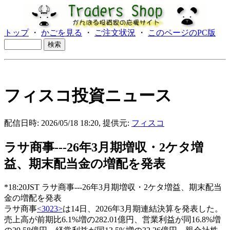
トップ
・
かごを見る
・
ご注文状況
・
このページのPC版
フィスコ投資ニュース
配信日時: 2026/05/18 18:20, 提供元:
フィスコ
ラサ商事---26年3月期増収・2ケタ増
益、期末配当金の増配を発表
*18:20JST ラサ商事---26年3月期増収・2ケタ増益、期末配当
金の増配を発表
ラサ商事
<3023>
は14日、2026年3月期連結決算を発表した。
売上高が前期比6.1%増の282.01億円、営業利益が同16.8%増