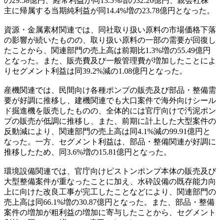
の29.58億円、経常利益が同13.5%増の32.26億円、親会社株
主に帰属する当期純利益が同14.4%増の23.78億円となった。
資源・金属素材関連では、同社取り扱い原料の市場価格下落
の影響が続いたものの、取り扱い原料の一部の需要が回復し
たことから、関連部門の売上高は前期比1.3%増の55.49億円
となった。また、販売費及び一般管理費が増加したことによ
りセグメント利益は同39.2%減の1.08億円となった。
産機関連では、民間向け各種ポンプの販売及び部品・整備需
要が好調に推移し、建機関連でも大口案件で海外向けシール
ド掘進機を販売したものの、全体的には官庁向けで汚泥ポン
プの販売が低調に推移し、また、前期に計上した大型案件の
反動減により、関連部門の売上高は同4.1%減の99.91億円と
なった。一方、セグメント利益は、部品・整備関連が好調に
推移したため、同3.6%増の15.81億円となった。
環境設備関連では、官庁向けピストンポンプ本体の販売及び
大型整備案件が重なったことに加え、水砕設備の既存能力向
上に向けた改良工事が完工したことなどにより、関連部門の
売上高は同66.1%増の30.87億円となった。また、部品・整備
案件の増加が粗利益の増加に寄与したことから、セグメント