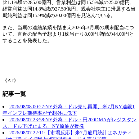
比1.1%増の285.00億円、営業利益は同15.5%減の25.00億円、
経常利益は同14.8%減の27.50億円、親会社株主に帰属する当
期純利益は同15.9%減の20.00億円を見込んでいる。
また、当期の連結業績を踏まえ2026年3月期の期末配当につ
いて、直近の配当予想より1株当たり8.00円増配の44.00円と
することを発表した。
《AT》
記事一覧
2026/08/08 00:27:NY外為：ドル売り再開、米7月NY連銀1
年インフレ期待率が予想外に低下
2026/08/07 23:58:NY外為：ドル・円200DMAがレジスタン
ス、ドル下げ止まる、NY原油が反発
2026/08/07 22:11:【市場反応】米7月雇用統計はネガティ