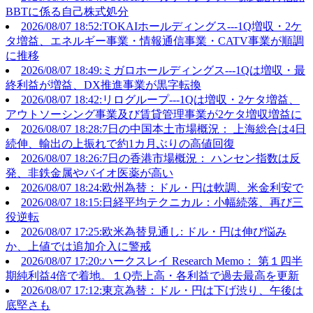
BBTに係る自己株式処分
2026/08/07 18:52:TOKAIホールディングス---1Q増収・2ケ
タ増益、エネルギー事業・情報通信事業・CATV事業が順調
に推移
2026/08/07 18:49:ミガロホールディングス---1Qは増収・最
終利益が増益、DX推進事業が黒字転換
2026/08/07 18:42:リログループ---1Qは増収・2ケタ増益、
アウトソーシング事業及び賃貸管理事業が2ケタ増収増益に
2026/08/07 18:28:7日の中国本土市場概況： 上海総合は4日
続伸、輸出の上振れで約1カ月ぶりの高値回復
2026/08/07 18:26:7日の香港市場概況： ハンセン指数は反
発、非鉄金属やバイオ医薬が高い
2026/08/07 18:24:欧州為替：ドル・円は軟調、米金利安で
2026/08/07 18:15:日経平均テクニカル：小幅続落、再び三
役逆転
2026/08/07 17:25:欧米為替見通し: ドル・円は伸び悩み
か、上値では追加介入に警戒
2026/08/07 17:20:ハークスレイ Research Memo： 第１四半
期純利益4倍で着地。１Q売上高・各利益で過去最高を更新
2026/08/07 17:12:東京為替：ドル・円は下げ渋り、午後は
底堅さも