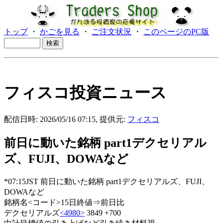
トップ
・
かごを見る
・
ご注文状況
・
このページのPC版
フィスコ投資ニュース
配信日時: 2026/05/16 07:15, 提供元:
フィスコ
前日に動いた銘柄 part1デクセリアル
ズ、FUJI、DOWAなど
*07:15JST 前日に動いた銘柄 part1デクセリアルズ、FUJI、
DOWAなど
銘柄名<コード>15日終値⇒前日比
デクセリアルズ
<4980>
3849 +700