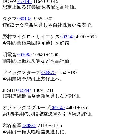
DOWA
<5714>
11640 +1615
想定上回る好業績や増配を高評価。
タクマ
<6013>
3255 +502
連続2ケタ増益見通しや自社株買い発表で。
野村マイクロ・サイエンス
<6254>
4950 +595
今期の業績急回復見通しを好感。
明電舎
<6508>
10940 +1500
前期の上振れ決算などを高評価。
フィックスターズ
<3687>
1554 +187
今期業績予想は上方修正へ。
JESHD
<6544>
1869 +211
10期連続最高益更新見通しなど評価。
オプテックスグループ
<6914>
4400 +535
第1四半期の大幅増益決算を引き続き評価。
岩谷産業
<8088>
2113 +217.5
今期は一転大幅増益見通しに。