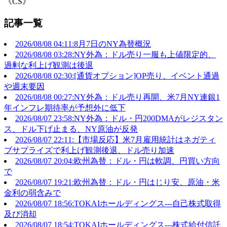
《CS》
記事一覧
2026/08/08 04:11:8月7日のNY為替概況
2026/08/08 03:28:NY外為：ドル売り一服も上値限定的、
過剰な利上げ観測は後退
2026/08/08 02:30:[通貨オプション]OP売り、イベント通過
や週末要因
2026/08/08 00:27:NY外為：ドル売り再開、米7月NY連銀1
年インフレ期待率が予想外に低下
2026/08/07 23:58:NY外為：ドル・円200DMAがレジスタン
ス、ドル下げ止まる、NY原油が反発
2026/08/07 22:11:【市場反応】米7月雇用統計はネガティ
ブサプライズで利上げ観測後退、ドル売り加速
2026/08/07 20:04:欧州為替：ドル・円は軟調、円買い方向
で
2026/08/07 19:21:欧州為替：ドル・円はじり安、原油・米
金利の弱含みで
2026/08/07 18:56:TOKAIホールディングス---自己株式取得
及び消却
2026/08/07 18:54:TOKAIホールディングス---株式給付信託