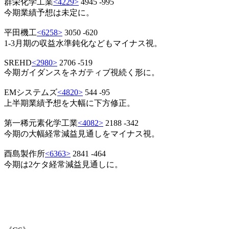
群栄化学工業
<4229>
4945 -995
今期業績予想は未定に。
平田機工
<6258>
3050 -620
1-3月期の収益水準鈍化などもマイナス視。
SREHD
<2980>
2706 -519
今期ガイダンスをネガティブ視続く形に。
EMシステムズ
<4820>
544 -95
上半期業績予想を大幅に下方修正。
第一稀元素化学工業
<4082>
2188 -342
今期の大幅経常減益見通しをマイナス視。
酉島製作所
<6363>
2841 -464
今期は2ケタ経常減益見通しに。