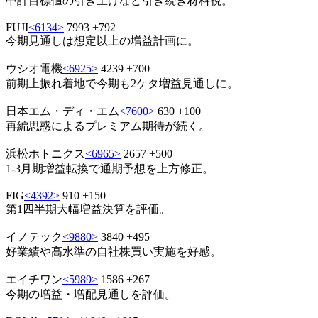
中計目標値の引き上げなど引き続き材料視。
FUJI
<6134>
7993 +792
今期見通しは想定以上の増益計画に。
ウシオ電機
<6925>
4239 +700
前期上振れ着地で今期も2ケタ増益見通しに。
日本エム・ディ・エム
<7600>
630 +100
再編思惑によるプレミアム期待が続く。
浜松ホトニクス
<6965>
2657 +500
1-3月期増益転換で通期予想を上方修正。
FIG
<4392>
910 +150
第1四半期大幅増益決算を評価。
イノテック
<9880>
3840 +495
好業績や高水準の自社株買い実施を好感。
エイチワン
<5989>
1586 +267
今期の増益・増配見通しを評価。