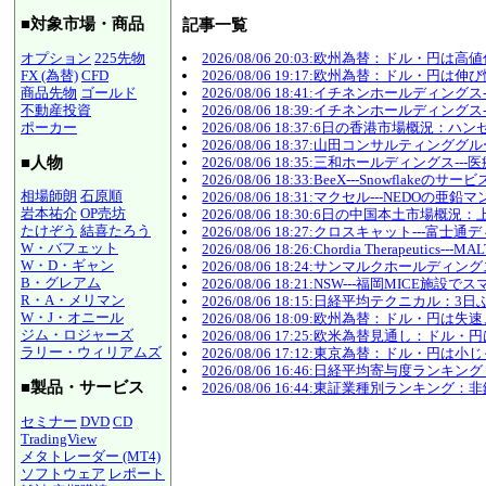
■対象市場・商品
記事一覧
オプション
225先物
2026/08/06 20:03:欧州為替：ドル・円
FX (為替)
CFD
2026/08/06 19:17:欧州為替：ドル・円
商品先物
ゴールド
2026/08/06 18:41:イチネンホール
不動産投資
2026/08/06 18:39:イチネンホールデ
ポーカー
2026/08/06 18:37:6日の香港市場
2026/08/06 18:37:山田コンサルティ
■人物
2026/08/06 18:35:三和ホールディン
2026/08/06 18:33:BeeX---Snowflak
相場師朗
石原順
2026/08/06 18:31:マクセル---NE
岩本祐介
OP売坊
2026/08/06 18:30:6日の中国本土市
たけぞう
結喜たろう
2026/08/06 18:27:クロスキャット
W・バフェット
2026/08/06 18:26:Chordia Therapeu
W・D・ギャン
2026/08/06 18:24:サンマルクホール
B・グレアム
2026/08/06 18:21:NSW---福岡MI
R・A・メリマン
2026/08/06 18:15:日経平均テクニカル
W・J・オニール
2026/08/06 18:09:欧州為替：ドル・
ジム・ロジャーズ
2026/08/06 17:25:欧米為替見通し
ラリー・ウィリアムズ
2026/08/06 17:12:東京為替：ドル・円
2026/08/06 16:46:日経平均寄与
■製品・サービス
2026/08/06 16:44:東証業種別ランキン
セミナー
DVD
CD
TradingView
メタトレーダー (MT4)
ソフトウェア
レポート