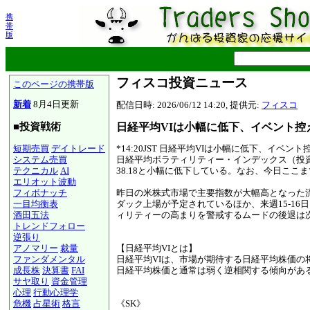
携
帯
版
フィスコ投資ニュース
このページの携帯版
新着
8月4日更新
配信日時: 2026/06/12 14:20, 提供元:
フィスコ
日経平均VIは小幅に低下、イベント控
■投資戦術
短期売買
デイトレード
*14:20JST 日経平均VIは小幅に低下、イベン
システム売買
日経平均ボラティリティー・インデックス（投資家
テクニカル
AI
38.18と小幅に低下している。なお、今日ここまでの
エリオット波動
フィボナッチ
昨日の米株式市場で主要指数が大幅高となった
一目均衡表
ダック上場が予定されているほか、来週15-1
酒田五法
ィリティーの高まりを警戒するムードの後退は
トレンドフォロー
逆張り
アノマリー
裁量
【日経平均VIとは】
ファンダメンタル
日経平均VIは、市場が期待する日経平均株価
成長株
決算書
FAI
日経平均株価と通常は弱く逆相関する傾向がある
サヤ取り
資金管理
心理
行動心理学
危機
占星術
格言
《SK》