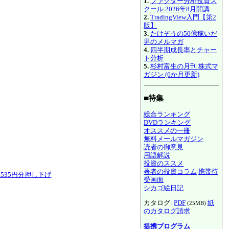
1.
ファクター分析投資ス
クール 2026年8月開講
2.
TradingView入門【第2
版】
3.
たけぞうの50億稼いだ
男のメルマガ
4.
四半期成長率とチャー
ト分析
5.
杉村富生の月刊 株式マ
ガジン (6か月更新)
■特集
総合ランキング
DVDランキング
オススメの一冊
無料メールマガジン
読者の御意見
用語解説
投資のススメ
著者の投資コラム
携帯待
約535円分押し下げ
受画面
シカゴ絵日記
カタログ:
PDF
紙
(25MB)
のカタログ請求
提携プログラム