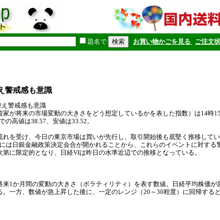
題名で
お買い物かごを見る
ご注文
え警戒感も意識
ト控え警戒感も意識
が将来の市場変動の大きさをどう想定しているかを表した指数）は14時15分現在
高値は38.57、安値は33.52。
流れを受け、今日の東京市場は買いが先行し、取引開始後も底堅く推移してい
6日には日銀金融政策決定会合が開かれることから、これらのイベントに対す
次第に限定的となり、日経VIは昨日の水準近辺での推移となっている。
の将来1か月間の変動の大きさ（ボラティリティ）を表す数値。日経平均株価が
。一方、数値が急上昇した後に、一定のレンジ（20～30程度）に回帰する