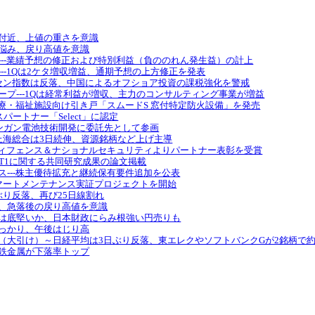
は高値付近、上値の重さを意識
は伸び悩み、戻り高値を意識
ディングス---業績予想の修正および特別利益（負ののれん発生益）の計上
ィングス---1Qは2ケタ増収増益、通期予想の上方修正を発表
概況：ハンセン指数は反落、中国によるオフショア投資の課税強化を警戒
ンググループ---1Qは経常利益が増収、主力のコンサルティング事業が増益
グス---医療・福祉施設向け引き戸「スムードS 窓付特定防火設備」を発売
eのサービスパートナー「Select」に認定
DOの亜鉛マンガン電池技術開発に委託先として参画
場概況：上海総合は3日続伸、資源銘柄など上げ主導
---富士通ディフェンス＆ナショナルセキュリティよりパートナー表彰を受賞
tics---MALT1に関する共同研究成果の論文掲載
ディングス---株主優待拡充と継続保有要件追加を公表
CE施設でスマートメンテナンス実証プロジェクトを開始
：3日ぶり反落、再び25日線割れ
円は失速、急落後の戻り高値を意識
：ドル・円は底堅いか、日本財政にらみ根強い円売りも
は小じっかり、午後はじり高
度ランキング（大引け）～日経平均は3日ぶり反落、東エレクやソフトバンクGが2銘柄で
グ：非鉄金属が下落率トップ