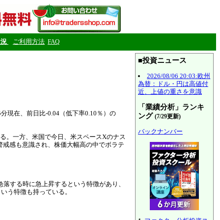
状況
ご利用方法
FAQ
■投資ニュース
2026/08/06 20:03:欧州
為替：ドル・円は高値付
近、上値の重さを意識
「業績分析」ランキ
、前日比-0.04（低下率0.10％）の
ング
(7/29更新)
バックナンバー
る。一方、米国で今日、米スペースXのナス
る警戒感も意識され、株価大幅高の中でボラテ
急落する時に急上昇するという特徴があり、
という特徴も持っている。