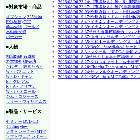
2026/08/06 23:24:【市場反応】
2026/08/06 22:17:【市場反応】米Q
■対象市場・商品
2026/08/06 20:03:欧州為替：ドル・円
オプション
225先物
2026/08/06 19:17:欧州為替：ドル・円
FX (為替)
CFD
2026/08/06 18:41:イチネンホール
商品先物
ゴールド
2026/08/06 18:39:イチネンホールデ
不動産投資
2026/08/06 18:37:6日の香港市場
ポーカー
2026/08/06 18:37:山田コンサルティ
2026/08/06 18:35:三和ホールディン
■人物
2026/08/06 18:33:BeeX---Snowflak
2026/08/06 18:31:マクセル---NE
相場師朗
石原順
2026/08/06 18:30:6日の中国本土市
岩本祐介
OP売坊
2026/08/06 18:27:クロスキャット
たけぞう
結喜たろう
2026/08/06 18:26:Chordia Therapeu
W・バフェット
2026/08/06 18:24:サンマルクホール
W・D・ギャン
2026/08/06 18:21:NSW---福岡MI
B・グレアム
R・A・メリマン
W・J・オニール
ジム・ロジャーズ
ラリー・ウィリアムズ
■製品・サービス
セミナー
DVD
CD
TradingView
メタトレーダー (MT4)
ソフトウェア
レポート