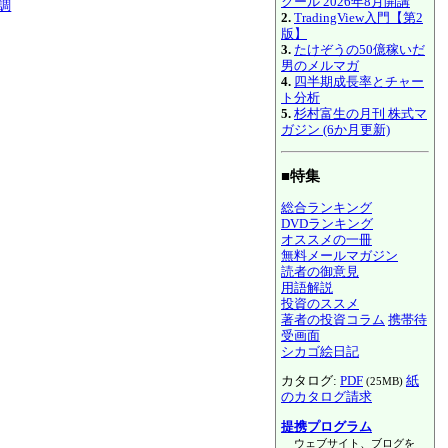
クール 2026年8月開講
堅調
2.
TradingView入門【第2
版】
3.
たけぞうの50億稼いだ
男のメルマガ
4.
四半期成長率とチャー
ト分析
5.
杉村富生の月刊 株式マ
ガジン (6か月更新)
■特集
総合ランキング
DVDランキング
オススメの一冊
無料メールマガジン
読者の御意見
用語解説
投資のススメ
著者の投資コラム
携帯待
受画面
シカゴ絵日記
カタログ:
PDF
紙
(25MB)
のカタログ請求
提携プログラム
ウェブサイト、ブログを