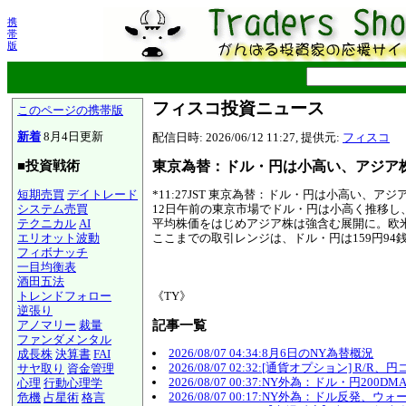
携
帯
版
フィスコ投資ニュース
このページの携帯版
新着
8月4日更新
配信日時: 2026/06/12 11:27, 提供元:
フィスコ
東京為替：ドル・円は小高い、アジア
■投資戦術
短期売買
デイトレード
*11:27JST 東京為替：ドル・円は小高い、ア
システム売買
12日午前の東京市場でドル・円は小高く推移し
テクニカル
AI
平均株価をはじめアジア株は強含む展開に。欧
エリオット波動
ここまでの取引レンジは、ドル・円は159円94銭から
フィボナッチ
一目均衡表
酒田五法
トレンドフォロー
《TY》
逆張り
記事一覧
アノマリー
裁量
ファンダメンタル
2026/08/07 04:34:8月6日のNY為替概況
成長株
決算書
FAI
2026/08/07 02:32:[通貨オプション] R/
サヤ取り
資金管理
2026/08/07 00:37:NY外為：ドル・
心理
行動心理学
2026/08/07 00:17:NY外為：ドル反発
危機
占星術
格言