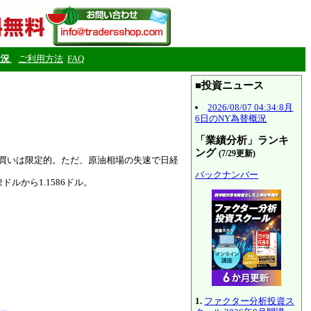
状況
ご利用方法
FAQ
■投資ニュース
2026/08/07 04:34:8月
6日のNY為替概況
「業績分析」ランキ
ング
(7/29更新)
の買いは限定的。ただ、原油相場の失速で日経
バックナンバー
ドルから1.1586ドル。
1.
ファクター分析投資ス