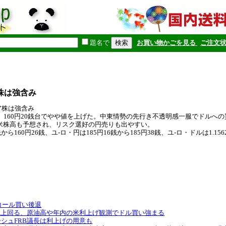
題名で
お買い物かごを見る
ご注文
株は強含み
ジア株は強含み
、160円20銭台でやや値を上げた。中東情勢の先行き不透明感一服でドルへ
米株高も予想され、リスク選好の円売りも出やすい。
160円26銭、ユ-ロ・円は185円16銭から185円38銭、ユ-ロ・ドルは1.1562
R、円コール買い後退
円200DMA上回る、原油高や年内の米利上げ観測でドル買い強まる
、ウォーシュFRB議長は利上げの用意も