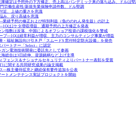
米・6月卸売在庫確定は予想外の下方修正、売上高はパンデミック来の落ち込み、ドルは
2非農業部門労働生産性/新規失業保険申請件数、ドル堅調
は高値付近、上値の重さを意識
は伸び悩み、戻り高値を意識
ディングス---業績予想の修正および特別利益（負ののれん発生益）の計上
ィングス---1Qは2ケタ増収増益、通期予想の上方修正を発表
概況：ハンセン指数は反落、中国によるオフショア投資の課税強化を警戒
ンググループ---1Qは経常利益が増収、主力のコンサルティング事業が増益
グス---医療・福祉施設向け引き戸「スムードS 窓付特定防火設備」を発売
eのサービスパートナー「Select」に認定
DOの亜鉛マンガン電池技術開発に委託先として参画
場概況：上海総合は3日続伸、資源銘柄など上げ主導
---富士通ディフェンス＆ナショナルセキュリティよりパートナー表彰を受賞
tics---MALT1に関する共同研究成果の論文掲載
ディングス---株主優待拡充と継続保有要件追加を公表
CE施設でスマートメンテナンス実証プロジェクトを開始