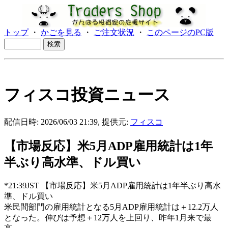
トップ
・
かごを見る
・
ご注文状況
・
このページのPC版
フィスコ投資ニュース
配信日時: 2026/06/03 21:39, 提供元:
フィスコ
【市場反応】米5月ADP雇用統計は1年
半ぶり高水準、ドル買い
*21:39JST 【市場反応】米5月ADP雇用統計は1年半ぶり高水
準、ドル買い
米民間部門の雇用統計となる5月ADP雇用統計は＋12.2万人
となった。伸びは予想＋12万人を上回り、昨年1月来で最