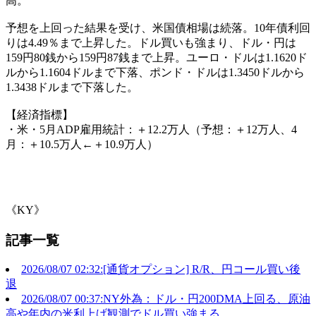
高。
予想を上回った結果を受け、米国債相場は続落。10年債利回
りは4.49％まで上昇した。ドル買いも強まり、ドル・円は
159円80銭から159円87銭まで上昇。ユーロ・ドルは1.1620ド
ルから1.1604ドルまで下落、ポンド・ドルは1.3450ドルから
1.3438ドルまで下落した。
【経済指標】
・米・5月ADP雇用統計：＋12.2万人（予想：＋12万人、4
月：＋10.5万人←＋10.9万人）
《KY》
記事一覧
2026/08/07 02:32:[通貨オプション] R/R、円コール買い後
退
2026/08/07 00:37:NY外為：ドル・円200DMA上回る、原油
高や年内の米利上げ観測でドル買い強まる