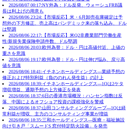
2026/08/07 00:17:NY外為：ドル反発、ウォーシュFRB議
長は利上げの用意も
2026/08/06 23:24:【市場反応】米・6月卸売在庫確定は予
想外の下方修正、売上高はパンデミック来の落ち込み、ドル
は堅調
2026/08/06 22:17:【市場反応】米Q2非農業部門労働生産
性/新規失業保険申請件数、ドル堅調
2026/08/06 20:03:欧州為替：ドル・円は高値付近、上値の
重さを意識
2026/08/06 19:17:欧州為替：ドル・円は伸び悩み、戻り高
値を意識
2026/08/06 18:41:イチネンホールディングス---業績予想の
修正および特別利益（負ののれん発生益）の計上
2026/08/06 18:39:イチネンホールディングス---1Qは2ケタ
増収増益、通期予想の上方修正を発表
2026/08/06 18:37:6日の香港市場概況：ハンセン指数は反
落、中国によるオフショア投資の課税強化を警戒
2026/08/06 18:37:山田コンサルティンググループ---1Qは経
常利益が増収、主力のコンサルティング事業が増益
2026/08/06 18:35:三和ホールディングス---医療・福祉施設
向け引き戸「スムードS 窓付特定防火設備」を発売