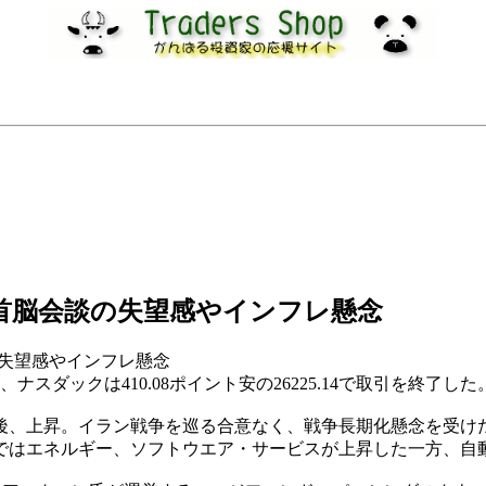
米中首脳会談の失望感やインフレ懸念
会談の失望感やインフレ懸念
ル、ナスダックは410.08ポイント安の26225.14で取引を終了した
後、上昇。イラン戦争を巡る合意なく、戦争長期化懸念を受け
ではエネルギー、ソフトウエア・サービスが上昇した一方、自