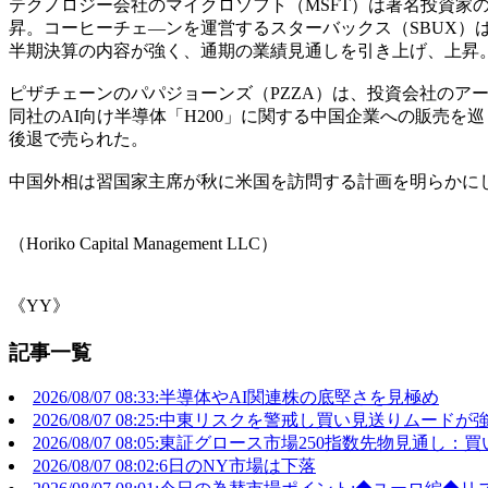
テクノロジー会社のマイクロソフト（MSFT）は著名投資
昇。コーヒーチェ―ンを運営するスターバックス（SBUX）
半期決算の内容が強く、通期の業績見通しを引き上げ、上昇
ピザチェーンのパパジョーンズ（PZZA）は、投資会社のア
同社のAI向け半導体「H200」に関する中国企業への販売を
後退で売られた。
中国外相は習国家主席が秋に米国を訪問する計画を明らかに
（Horiko Capital Management LLC）
《YY》
記事一覧
2026/08/07 08:33:半導体やAI関連株の底堅さを見極め
2026/08/07 08:25:中東リスクを警戒し買い見送りムード
2026/08/07 08:05:東証グロース市場250指数先物見通し：
2026/08/07 08:02:6日のNY市場は下落