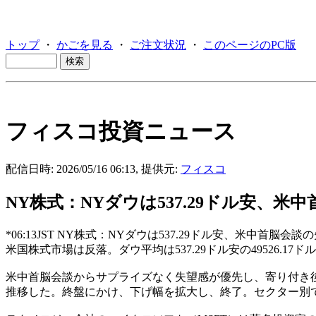
トップ
・
かごを見る
・
ご注文状況
・
このページのPC版
フィスコ投資ニュース
配信日時: 2026/05/16 06:13, 提供元:
フィスコ
NY株式：NYダウは537.29ドル安、
*06:13JST NY株式：NYダウは537.29ドル安、米中首脳
米国株式市場は反落。ダウ平均は537.29ドル安の49526.17ド
米中首脳会談からサプライズなく失望感が優先し、寄り付き
推移した。終盤にかけ、下げ幅を拡大し、終了。セクター別