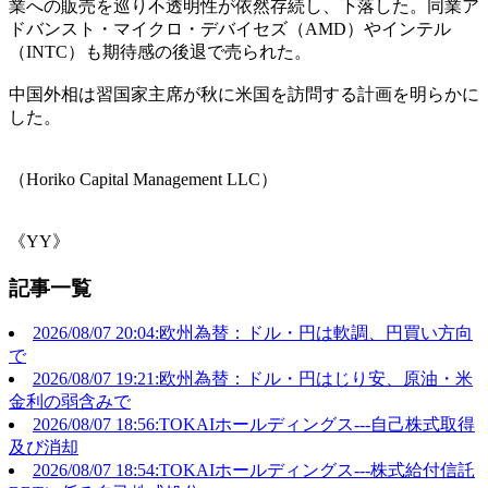
業への販売を巡り不透明性が依然存続し、下落した。同業ア
ドバンスト・マイクロ・デバイセズ（AMD）やインテル
（INTC）も期待感の後退で売られた。
中国外相は習国家主席が秋に米国を訪問する計画を明らかに
した。
（Horiko Capital Management LLC）
《YY》
記事一覧
2026/08/07 20:04:欧州為替：ドル・円は軟調、円買い方向
で
2026/08/07 19:21:欧州為替：ドル・円はじり安、原油・米
金利の弱含みで
2026/08/07 18:56:TOKAIホールディングス---自己株式取得
及び消却
2026/08/07 18:54:TOKAIホールディングス---株式給付信託