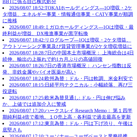
BBTに係る自己株式処分
2026/08/07 18:52:TOKAIホールディングス---1Q増収・2ケ
タ増益、エネルギー事業・情報通信事業・CATV事業が順調
に推移
2026/08/07 18:49:ミガロホールディングス---1Qは増収・最
終利益が増益、DX推進事業が黒字転換
2026/08/07 18:42:リログループ---1Qは増収・2ケタ増益、
アウトソーシング事業及び賃貸管理事業が2ケタ増収増益に
2026/08/07 18:28:7日の中国本土市場概況： 上海総合は4日
続伸、輸出の上振れで約1カ月ぶりの高値回復
2026/08/07 18:26:7日の香港市場概況： ハンセン指数は反
発、非鉄金属やバイオ医薬が高い
2026/08/07 18:24:欧州為替：ドル・円は軟調、米金利安で
2026/08/07 18:15:日経平均テクニカル：小幅続落、再び三
役逆転
2026/08/07 17:25:欧米為替見通し: ドル・円は伸び悩み
か、上値では追加介入に警戒
2026/08/07 17:20:ハークスレイ Research Memo： 第１四半
期純利益4倍で着地。１Q売上高・各利益で過去最高を更新
2026/08/07 17:12:東京為替：ドル・円は下げ渋り、午後は
底堅さも
2026/08/07 17:10:ユーソナー---ユーザベースと業務提携