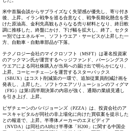
した。
米中首脳会談からサプライズなく失望感が優先し、寄り付き
後、上昇。イラン戦争を巡る合意なく、戦争長期化懸念を受
けた原油高、金利先高観もさらなる売り材料となり、終日軟
調に推移した。終盤にかけ、下げ幅を拡大し、終了。セクタ
ー別ではエネルギー、ソフトウエア・サービスが上昇した一
方、自動車・自動車部品が下落。
テクノロジー会社のマイクロソフト（MSFT）は著名投資家
のアックマン氏が運営するヘッジファンド、パーシングスク
ウエアによる同社株購入が当局への届け出で明らかになり、
上昇。コーヒーチェ―ンを運営するスターバックス
（SBUX）はコスト削減策の一環で、追加従業員削減計画を
発表し、上昇した。ソフトウエアソリューションのフィグマ
（FIG）は第1四半期決算の内容が強く、通期の業績見通し
を引き上げ、上昇。
ピザチェーンのパパジョーンズ（PZZA）は、投資会社のア
ースキャピタルが同社の非上場化に向けた買収案を提示した
との報道で、上昇。半導体メーカーのエヌビディア
（NVDA）は同社のAI向け半導体「H200」に関する中国企