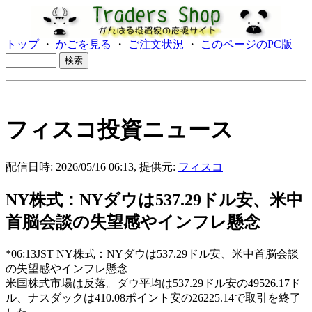
トップ
・
かごを見る
・
ご注文状況
・
このページのPC版
フィスコ投資ニュース
配信日時: 2026/05/16 06:13, 提供元:
フィスコ
NY株式：NYダウは537.29ドル安、米中
首脳会談の失望感やインフレ懸念
*06:13JST NY株式：NYダウは537.29ドル安、米中首脳会談
の失望感やインフレ懸念
米国株式市場は反落。ダウ平均は537.29ドル安の49526.17ド
ル、ナスダックは410.08ポイント安の26225.14で取引を終了