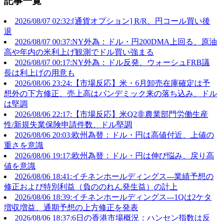
記事一覧
2026/08/07 02:32:[通貨オプション] R/R、円コール買い後
退
2026/08/07 00:37:NY外為：ドル・円200DMA上回る、原油
高や年内の米利上げ観測でドル買い強まる
2026/08/07 00:17:NY外為：ドル反発、ウォーシュFRB議
長は利上げの用意も
2026/08/06 23:24:【市場反応】米・6月卸売在庫確定は予
想外の下方修正、売上高はパンデミック来の落ち込み、ドル
は堅調
2026/08/06 22:17:【市場反応】米Q2非農業部門労働生産
性/新規失業保険申請件数、ドル堅調
2026/08/06 20:03:欧州為替：ドル・円は高値付近、上値の
重さを意識
2026/08/06 19:17:欧州為替：ドル・円は伸び悩み、戻り高
値を意識
2026/08/06 18:41:イチネンホールディングス---業績予想の
修正および特別利益（負ののれん発生益）の計上
2026/08/06 18:39:イチネンホールディングス---1Qは2ケタ
増収増益、通期予想の上方修正を発表
2026/08/06 18:37:6日の香港市場概況：ハンセン指数は反