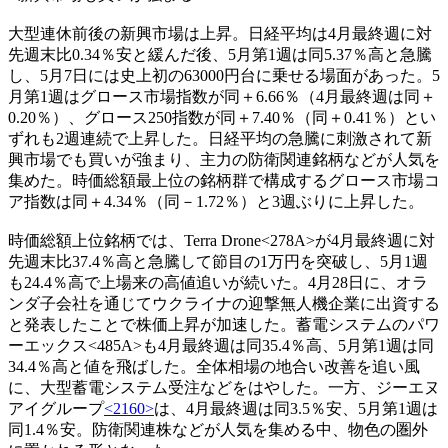
大型連休前後の新興市場は上昇。日経平均は4月最終週に対
先週末比0.34％安と緩んだ後、5月第1週は同5.37％高と急騰
し、5月7日には史上初の63000円台に乗せる場面があった。5
月第1週はグロース市場指数が同＋6.66％（4月最終週は同＋
0.20％）、グロース250指数が同＋7.40％（同＋0.41％）とい
ずれも2週連続で上昇した。日経平均の急騰に刺激されて新
興市場でも買いが強まり、主力の防衛関連銘柄などが人気を
集めた。時価総額最上位の銘柄群で構成するグロース市場コ
ア指数は同＋4.34％（同－1.72％）と3週ぶりに上昇した。
時価総額上位銘柄では、Terra Drone<278A>が4月最終週に対
先週末比37.4％高と急騰して節目の1万円を突破し、5月1週
も24.4％高で上場来の高値追いが続いた。4月28日に、オラ
ンダ子会社を通じてウクライナの迎撃無人機企業に出資する
と発表したことで株価上昇が加速した。蓄電システムのパワ
ーエックス<485A>も4月最終週は同35.4％高、5月第1週は同
34.4％高と値を飛ばした。全体相場の地合い改善を追い風
に、大型蓄電システム受注などをはやした。一方、ジーエヌ
アイグループ
<2160>
は、4月最終週は同3.5％安、5月第1週は
同1.4％安。防衛関連株などが人気を集める中、物色の圏外