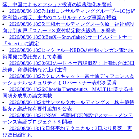
落、中国によるオフショア投資の課税強化を警戒
2026/08/06 18:37:山田コンサルティンググループ---1Qは経
常利益が増収、主力のコンサルティング事業が増益
2026/08/06 18:35:三和ホールディングス---医療・福祉施設
向け引き戸「スムードS 窓付特定防火設備」を発売
2026/08/06 18:33:BeeX---Snowflakeのサービスパートナー
「Select」に認定
2026/08/06 18:31:マクセル---NEDOの亜鉛マンガン電池技
術開発に委託先として参画
2026/08/06 18:30:6日の中国本土市場概況：上海総合は3日
続伸、資源銘柄など上げ主導
2026/08/06 18:27:クロスキャット---富士通ディフェンス＆
ナショナルセキュリティよりパートナー表彰を受賞
2026/08/06 18:26:Chordia Therapeutics---MALT1に関する共
同研究成果の論文掲載
2026/08/06 18:24:サンマルクホールディングス---株主優待
拡充と継続保有要件追加を公表
2026/08/06 18:21:NSW---福岡MICE施設でスマートメンテ
ナンス実証プロジェクトを開始
2026/08/06 18:15:日経平均テクニカル：3日ぶり反落、再
び25日線割れ