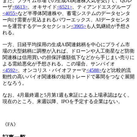
また、プライム市場での生成AI関連株人気を受けて、QDレ
ーザ
<6613>
、オキサイド
<6521>
、ティアンドエスグループ
<4055>
など半導体関連株や、蓄電システムのデータセンタ
ー向け需要が見込まれるパワーエックス、AIデータセンタ
ーを運営するデータセクション
<3905>
も人気継続が予想さ
れる。
一方、日経平均採用の生成AI関連銘柄を中心にプライム市
場の大型銘柄に調整が入れば、ドローンや人工衛星など防衛
関連株は信用買いの担保評価額低下などから手じまい売りに
よる需給悪化が予想される。この場合、サンバイオ
<4592>
、オンコリス・バイオファーマ
<4588>
など比較的流
動性の高いバイオ関連株の短期トレードで幕間をつなぐ展開
となろう。
なお、4月最終週と5月第1週も東証による上場承認はなく、
現在のところ、来週以降、IPOを予定する企業はない。
《FA》