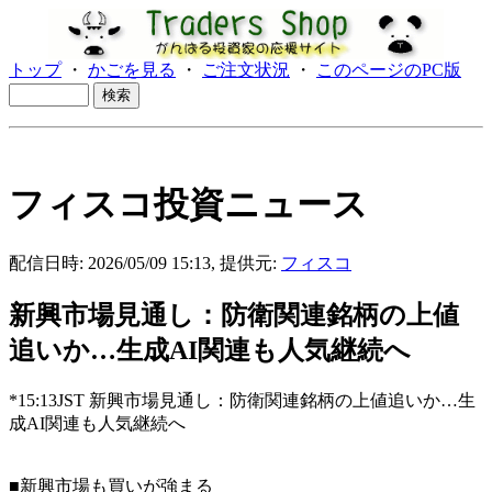
トップ
・
かごを見る
・
ご注文状況
・
このページのPC版
フィスコ投資ニュース
配信日時: 2026/05/09 15:13, 提供元:
フィスコ
新興市場見通し：防衛関連銘柄の上値
追いか…生成AI関連も人気継続へ
*15:13JST 新興市場見通し：防衛関連銘柄の上値追いか…生
成AI関連も人気継続へ
■新興市場も買いが強まる