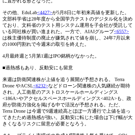
に置かれる形となった。
その他、EduLab
<4427>
が5月8日に年初来高値を更新した。
文部科学省は28年度から全国学力テストのデジタル化を決め
ており、文科省のテスト用システム運用を子会社が受託して
いる同社株が買い進まれた。一方で、AIAIグループ
<6557>
は株主優待制度の廃止が嫌気されて値を崩し、24年7月以来
の1000円割れで今週末の取引を終えた。
4月最終週と5月第1週はIPO銘柄がなかった。
■過熱感もあり、反動安にも留意
来週は防衛関連株が上値を追う展開が予想される。 Terra
Drone やACSL
<6232>
などドローン関連株の人気継続が期待
され、人工衛星のアストロスケールホールディングス
<186A>やアクセルスペースホールディングス<402A>も、政
府が防衛力強化を掲げる中で活況が予想される。ただ、
Terra Drone は今週で9週連続高とほぼ一方通行で上値を追っ
てきたため過熱感が強い。反動安に転じた場合は下げ幅が大
きくなるリスクに留意が必要となろう。