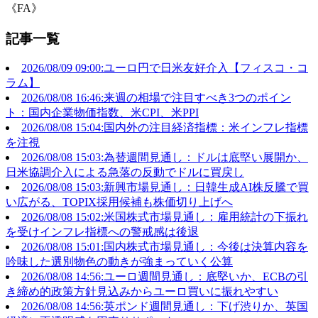
《FA》
記事一覧
2026/08/09 09:00:ユーロ円で日米友好介入【フィスコ・コ
ラム】
2026/08/08 16:46:来週の相場で注目すべき3つのポイン
ト：国内企業物価指数、米CPI、米PPI
2026/08/08 15:04:国内外の注目経済指標：米インフレ指標
を注視
2026/08/08 15:03:為替週間見通し：ドルは底堅い展開か、
日米協調介入による急落の反動でドルに買戻し
2026/08/08 15:03:新興市場見通し：日韓生成AI株反騰で買
い広がる、TOPIX採用候補も株価切り上げへ
2026/08/08 15:02:米国株式市場見通し：雇用統計の下振れ
を受けインフレ指標への警戒感は後退
2026/08/08 15:01:国内株式市場見通し：今後は決算内容を
吟味した選別物色の動きが強まっていく公算
2026/08/08 14:56:ユーロ週間見通し：底堅いか、ECBの引
き締め的政策方針見込みからユーロ買いに振れやすい
2026/08/08 14:56:英ポンド週間見通し：下げ渋りか、英国