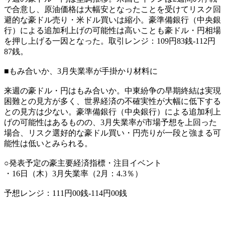
で合意し、原油価格は大幅安となったことを受けてリスク回
避的な豪ドル売り・米ドル買いは縮小。豪準備銀行（中央銀
行）による追加利上げの可能性は高いことも豪ドル・円相場
を押し上げる一因となった。取引レンジ：109円83銭-112円
87銭。
■もみ合いか、3月失業率が手掛かり材料に
来週の豪ドル・円はもみ合いか。中東紛争の早期終結は実現
困難との見方が多く、世界経済の不確実性が大幅に低下する
との見方は少ない。豪準備銀行（中央銀行）による追加利上
げの可能性はあるものの、3月失業率が市場予想を上回った
場合、リスク選好的な豪ドル買い・円売りが一段と強まる可
能性は低いとみられる。
○発表予定の豪主要経済指標・注目イベント
・16日（木）3月失業率（2月：4.3％）
予想レンジ：111円00銭-114円00銭