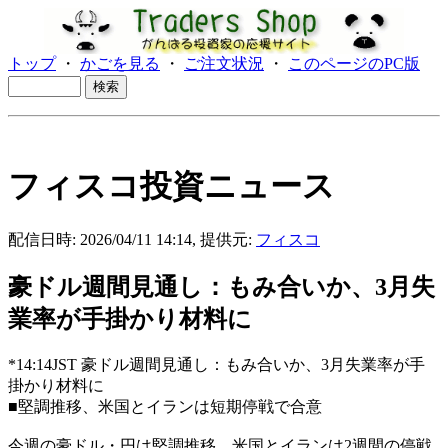
トップ
・
かごを見る
・
ご注文状況
・
このページのPC版
フィスコ投資ニュース
配信日時: 2026/04/11 14:14, 提供元:
フィスコ
豪ドル週間見通し：もみ合いか、3月失
業率が手掛かり材料に
*14:14JST 豪ドル週間見通し：もみ合いか、3月失業率が手
掛かり材料に
■堅調推移、米国とイランは短期停戦で合意
今週の豪ドル・円は堅調推移。米国とイランは2週間の停戦