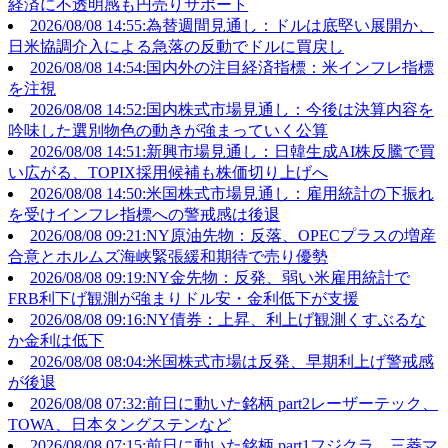
経済に不透明感も円売りサポート
2026/08/08 14:55:為替週間見通し：ドルは底堅い展開か、
日米協調介入による急落の反動でドルに買戻し
2026/08/08 14:54:国内外の注目経済指標：米インフレ指標
を注視
2026/08/08 14:52:国内株式市場見通し：今後は決算内容を
吟味した選別物色の動きが強まっていく公算
2026/08/08 14:51:新興市場見通し：日韓生成AI株反騰で買
い広がる、TOPIX採用候補も株価切り上げへ
2026/08/08 14:50:米国株式市場見通し：雇用統計の下振れ
を受けインフレ指標への警戒感は後退
2026/08/08 09:21:NY原油先物：反落、OPECプラスの増産
合意とホルムズ海峡緊張緩和期待で売り優勢
2026/08/08 09:19:NY金先物：反発、弱い米雇用統計で
FRB利下げ観測が強まりドル安・金利低下が支援
2026/08/08 09:16:NY債券：上昇、利上げ観測くすぶるな
か金利は低下
2026/08/08 08:04:米国株式市場は反発、早期利上げ警戒感
が後退
2026/08/08 07:32:前日に動いた銘柄 part2レーザーテック、
TOWA、日本タングステンなど
2026/08/08 07:15:前日に動いた銘柄 part1フジクラ、三菱マ