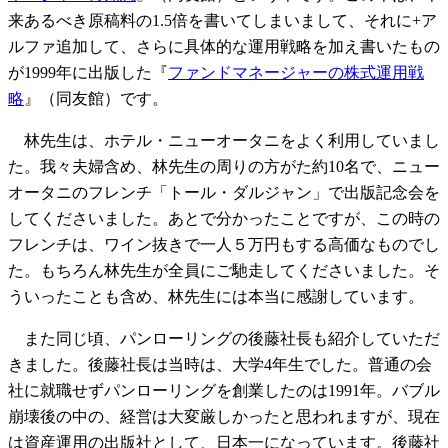
来あるべき原稿料の1.5倍を書いてしまいまして、それに+ア
ルファ追加して、さらに具体的な運用戦略を加え書いたもの
が1999年に出版した『
ファンドマネージャーの株式運用戦
略
』（同友館）です。
林先生は、ホテル・ニューオータニをよく利用していまし
た。我々夫婦含め、林先生の周りの方がた約10名で、ニュー
オータニのフレンチ「トール・ダルジャン」で出版記念会を
してくださいました。あとで分かったことですが、この時の
フレンチは、ワイン抜きで一人５万円もする高価なものでし
た。もちろん林先生が全員にご馳走してくださいました。そ
ういったことも含め、林先生には本当に感謝しています。
また同じ頃、パンローリングの後藤社長も紹介していただ
きました。後藤社長は当時は、大学4年生でした。普通の会
社に就職せずパンローリングを創業したのは1991年。バブル
崩壊後の中の、経営は大変厳しかったと思われますが、現在
は資産運用の出版社として、日本一になっています。後藤社