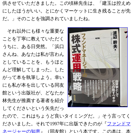
供させていただきました。この頃林先生は、「建玉は控えめ
にしたほうがいい。とにかくマーケットに生き残ることが先
だ。」そのことを強調されていましたね。
それ以外にも様々な重要な
ことを丁寧に教えていただく
うちに、ある日突然。「浜口
さんね、あなたは私が言わん
としていることを、もうほと
んど理解してしまった。した
がって本を執筆しよう。幸い
にも私が本を出している同友
館という出版社が、どなたか
林先生が推薦する著者を紹介
してくださいという矢先だっ
たので、これはちょうど良いタイミングだ。」そう言ってく
ださいました。それで1997年に出版できたのが『
ファンドマ
ネージャーの知恵
』（同友館）という本です。この本は、本