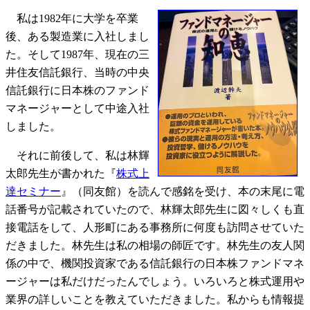
私は1982年に大学を卒業
後、ある製造業に入社しまし
た。そして1987年、現在の三
井住友信託銀行、当時の中央
信託銀行に日本株のファンド
マネージャーとして中途入社
しました。
それに前後して、私は林輝
太郎先生が書かれた『
株式上
達セミナー
』（同友館）を読んで感銘を受け、本の末尾に電
話番号が記載されていたので、林輝太郎先生に図々しくも直
接電話をして、人形町にある事務所に何度も訪問させていた
だきました。林先生は私の相場の師匠です。林先生の友人関
係の中で、機関投資家である信託銀行の日本株ファンドマネ
ージャーは私だけだったんでしょう。いろいろと株式運用や
業界の詳しいことを教えていただきました。私からも情報提