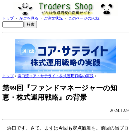
トップ
・
かごを見る
・
ご注文状況
・
このページのPC版
トップ
>
浜口流コア・サテライト株式運用戦略の実践
>
第99回『ファンドマネージャーの知
恵・株式運用戦略』の背景
2024.12.9
浜口です。さて、まずは今回も定点観測を。前回の当ブロ