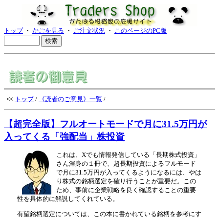
トップ
・
かごを見る
・
ご注文状況
・
このページのPC版
<<
トップ
/
《読者のご意見》一覧
/
【超完全版】フルオートモードで月に31.5万円が
入ってくる「強配当」株投資
これは、Xでも情報発信している「長期株式投資」
さん渾身の１冊で、超長期投資によるフルモード
で月に31.5万円が入ってくるようになるには、やは
り株式の銘柄選定を確り行うことが重要だ。この
ため、事前に企業戦略を良く確認することの重要
性を具体的に解説してくれている。
有望銘柄選定については、この本に書かれている銘柄を参考にす