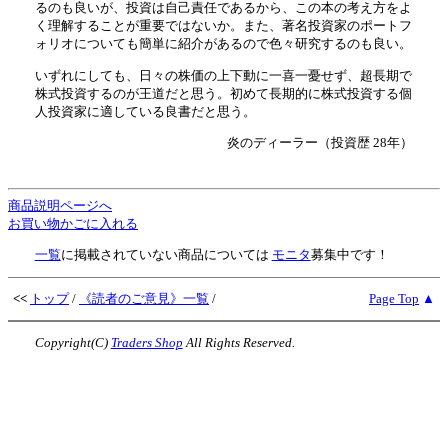
るのも良いが、投資は自己責任であるから、この本の考え方をよ
く理解することが重要ではないか。また、著名投資家のポートフ
ォリオについても簡単に紹介があるので色々研究するのも良い。
いずれにしても、日々の株価の上下動に一喜一憂せず、超長期で
株式投資するのが王道だと思う。初めて長期的に株式投資する個
人投資家に適している良書だと思う。
炎のディーラー（投資歴 28年）
商品説明ページへ
お買い物かごに入れる
一覧
に掲載されていない商品については
モニタ
募集中です！
<<
トップ
/
《読者のご意見》一覧
/
Page Top
▲
Copyright(C)
Traders Shop
All Rights Reserved.