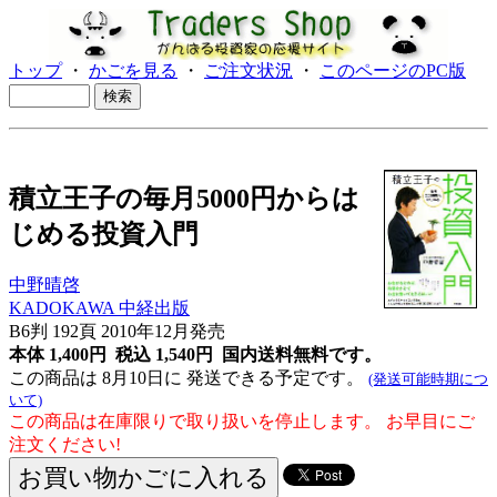
トップ
・
かごを見る
・
ご注文状況
・
このページのPC版
積立王子の毎月5000円からは
じめる投資入門
中野晴啓
KADOKAWA 中経出版
B6判 192頁 2010年12月発売
本体 1,400円 税込 1,540円
国内送料無料です。
この商品は 8月10日に 発送できる予定です。
(発送可能時期につ
いて)
この商品は在庫限りで取り扱いを停止します。 お早目にご
注文ください!