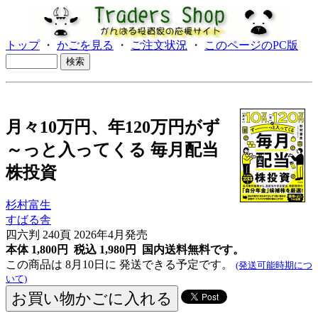
トップ
・
かごを見る
・
ご注文状況
・
このページのPC版
月々10万円、年120万円がず
～っと入ってくる 毎月配当
株投資
杉村富生
すばる舎
四六判 240頁 2026年4月発売
本体 1,800円 税込 1,980円
国内送料無料です。
この商品は 8月10日に 発送できる予定です。
(発送可能時期につ
いて)