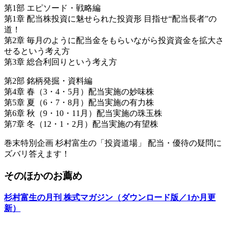
第1部 エピソード・戦略編
第1章 配当株投資に魅せられた投資形 目指せ“配当長者”の
道！
第2章 毎月のように配当金をもらいながら投資資金を拡大さ
せるという考え方
第3章 総合利回りという考え方
第2部 銘柄発掘・資料編
第4章 春（3・4・5月）配当実施の妙味株
第5章 夏（6・7・8月）配当実施の有力株
第6章 秋（9・10・11月）配当実施の珠玉株
第7章 冬（12・1・2月）配当実施の有望株
巻末特別企画 杉村富生の「投資道場」 配当・優待の疑問に
ズバリ答えます！
そのほかのお薦め
杉村富生の月刊 株式マガジン（ダウンロード版／1か月更
新）