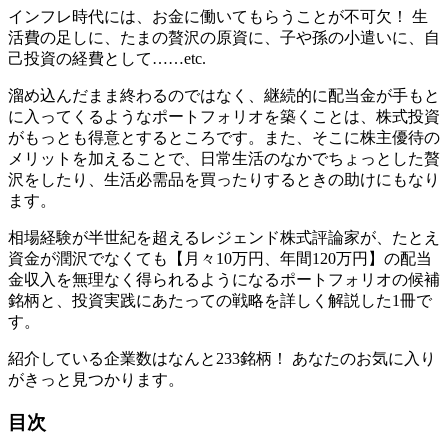
インフレ時代には、お金に働いてもらうことが不可欠！ 生
活費の足しに、たまの贅沢の原資に、子や孫の小遣いに、自
己投資の経費として……etc.
溜め込んだまま終わるのではなく、継続的に配当金が手もと
に入ってくるようなポートフォリオを築くことは、株式投資
がもっとも得意とするところです。また、そこに株主優待の
メリットを加えることで、日常生活のなかでちょっとした贅
沢をしたり、生活必需品を買ったりするときの助けにもなり
ます。
相場経験が半世紀を超えるレジェンド株式評論家が、たとえ
資金が潤沢でなくても【月々10万円、年間120万円】の配当
金収入を無理なく得られるようになるポートフォリオの候補
銘柄と、投資実践にあたっての戦略を詳しく解説した1冊で
す。
紹介している企業数はなんと233銘柄！ あなたのお気に入り
がきっと見つかります。
目次