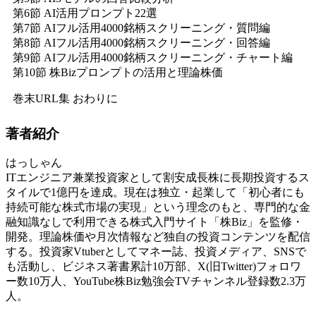
第6節 AI活用プロンプト22選
第7節 AIフル活用4000銘柄スクリーニング・質問編
第8節 AIフル活用4000銘柄スクリーニング・回答編
第9節 AIフル活用4000銘柄スクリーニング・チャート編
第10節 株Bizプロンプトの活用と理論株価
巻末URL集 おわりに
著者紹介
はっしゃん
ITエンジニア兼業投資家として割安成長株に長期投資するス
タイルで1億円を達成。現在は独立・起業して「初心者にも
持続可能な株式市場の実現」という理念のもと、専門的な金
融知識なしで利用できる株式入門サイト「株Biz」を監修・
開発。理論株価や月次情報など独自の投資コンテンツを配信
する。投資家Vtuberとしてマネー誌、投資メディア、SNSで
も活動し、ビジネス著書累計10万部、X(旧Twitter)フォロワ
ー数10万人、YouTube株Biz勉強会TVチャンネル登録数2.3万
人。