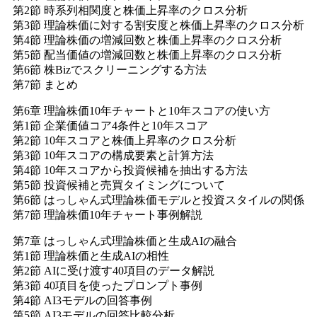
第2節 時系列相関度と株価上昇率のクロス分析
第3節 理論株価に対する割安度と株価上昇率のクロス分析
第4節 理論株価の増減回数と株価上昇率のクロス分析
第5節 配当価値の増減回数と株価上昇率のクロス分析
第6節 株Bizでスクリーニングする方法
第7節 まとめ
第6章 理論株価10年チャートと10年スコアの使い方
第1節 企業価値コア4条件と10年スコア
第2節 10年スコアと株価上昇率のクロス分析
第3節 10年スコアの構成要素と計算方法
第4節 10年スコアから投資候補を抽出する方法
第5節 投資候補と売買タイミングについて
第6節 はっしゃん式理論株価モデルと投資スタイルの関係
第7節 理論株価10年チャート事例解説
第7章 はっしゃん式理論株価と生成AIの融合
第1節 理論株価と生成AIの相性
第2節 AIに受け渡す40項目のデータ解説
第3節 40項目を使ったプロンプト事例
第4節 AI3モデルの回答事例
第5節 AI3モデルの回答比較分析