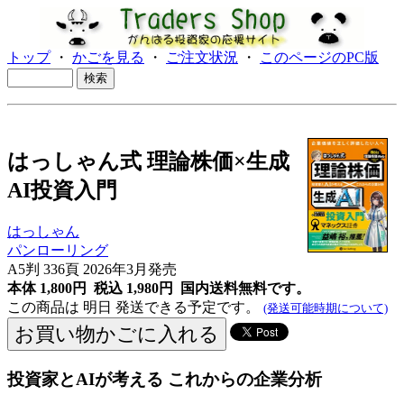
トップ
・
かごを見る
・
ご注文状況
・
このページのPC版
はっしゃん式 理論株価×生成
AI投資入門
はっしゃん
パンローリング
A5判 336頁 2026年3月発売
本体 1,800円 税込 1,980円
国内送料無料です。
この商品は 明日 発送できる予定です。
(発送可能時期について)
投資家とAIが考える これからの企業分析