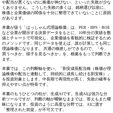
や配当が悪くないのに株価が伸びない、といった失敗が少な
くありません。 こうした失敗の多くは、銘柄選び以前に、
株価と企業価値の関係を十分に整理できていないことに原因
があります。
本書が扱う「はっしゃん式理論株価」は、PER・BPS・ROE
など企業が開示する決算データをもとに、10年分の実績を数
値とチャートで可視化し、企業価値を客観的に検証するため
のメソッドです。同じデータを使えば、誰が計算しても同じ
理論株価になります。 共通の物差しができるので、「今、
買うべきか、様子を見るべきか」を、根拠をもって判断でき
ます。
本書では、この判断軸を使い、「割安成長配当株（株価が理
論株価や配当と連動して、持続的に成長し続ける割安株）」
を投資対象とします。中長期で再現性が高く、失敗の確率を
抑えやすい点が特長です。
本書のもうひとつの柱が、生成AIです。生成AIは強力な分
析ツールですが、判断の軸が曖昧なままでは、答えもまた曖
昧になります。投資のように高度な分野では、AIに渡す
「整理された前提」が不可欠です。