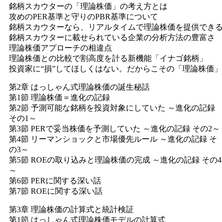
銘柄スカウターの「理論株価」の考え方とは
攻めのPER基準と守りのPBR基準について
銘柄スカウターなら、リアルタイムで理論株価を提供でき
銘柄スカウターに載せられている企業の分析方法の豊富さ
理論株価アプローチの相違点
理論株価との比較で割高度を計る新機能「イナゴ銘柄」
投資家に“損”してほしくはない。だからこその「理論株価」
第2章 はっしゃん式理論株価の誕生秘話
第1節 理論株価＝進化の記録
第2節 予測可能な銘柄を投資対象にしていた ～進化の記録
その1～
第3節 PERで妥当株価を予測していた ～進化の記録 その2～
第4節 リーマンショックと市場優先ルール ～進化の記録 そ
の3～
第5節 ROEの取り込みと理論株価の完成 ～進化の記録 その4
～
第6節 PERに関する深い話
第7節 ROEに関する深い話
第3章 理論株価の計算式と統計検証
第1節 はっしゃん式理論株価モデルの計算式