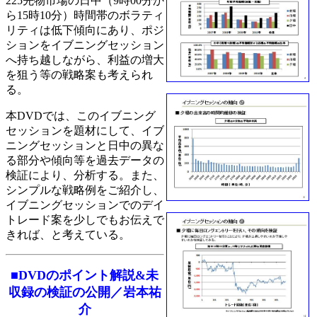
225先物市場の日中（9時00分か
ら15時10分）時間帯のボラティ
リティは低下傾向にあり、ポジ
ションをイブニングセッション
へ持ち越しながら、利益の増大
を狙う等の戦略案も考えられ
る。
本DVDでは、このイブニング
セッションを題材にして、イブ
ニングセッションと日中の異な
る部分や傾向等を過去データの
検証により、分析する。また、
シンプルな戦略例をご紹介し、
イブニングセッションでのデイ
トレード案を少しでもお伝えで
きれば、と考えている。
■DVDのポイント解説&未
収録の検証の公開／岩本祐
介