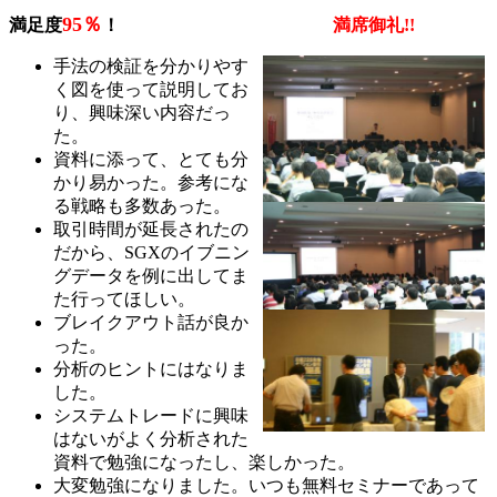
95％
満足度
！
満席御礼!!
手法の検証を分かりやす
く図を使って説明してお
り、興味深い内容だっ
た。
資料に添って、とても分
かり易かった。参考にな
る戦略も多数あった。
取引時間が延長されたの
だから、SGXのイブニン
グデータを例に出してま
た行ってほしい。
ブレイクアウト話が良か
った。
分析のヒントにはなりま
した。
システムトレードに興味
はないがよく分析された
資料で勉強になったし、楽しかった。
大変勉強になりました。いつも無料セミナーであって