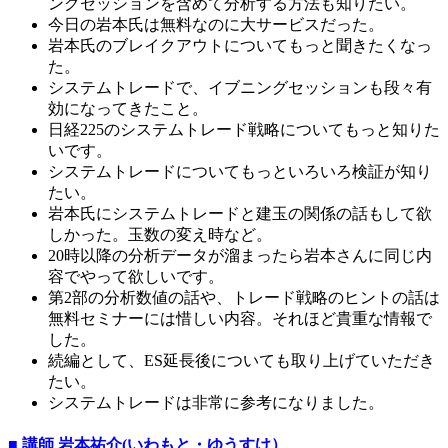
ングセッションを含めて分析する方法も知りたい。
今日の岩本氏は無料なのに大サービスだった。
岩本氏のブレイクアウトについてもっと聞きたくなっ
た。
システムトレードで、イブニングセッションも段々有
効になってきたこと。
日経225のシステムトレード戦略についてもっと知りた
いです。
システムトレードについてもっといろいろ検証が知り
たい。
岩本氏にシステムトレードと建玉の関係の話もして欲
しかった。玉数の変え時など。
20時以降の分析データが溜まったら岩本さんに同じ内
容でやって欲しいです。
第2部の分析数値の話や、トレード戦略のヒントの話は
無料セミナーには惜しい内容。それほど貴重な情報で
した。
続編として、ES延長後についても取り上げていただき
たい。
システムトレードは非常に参考になりました。
■ 講師 岩本祐介(いわもと・ゆうすけ）