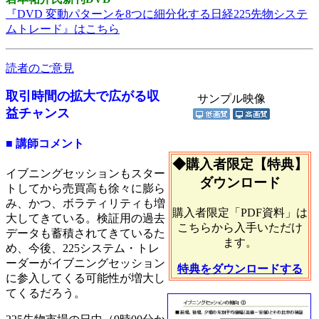
『DVD 変動パターンを8つに細分化する日経225先物システ
ムトレード』はこちら
読者のご意見
取引時間の拡大で広がる収
サンプル映像
益チャンス
■ 講師コメント
◆購入者限定【特典】
イブニングセッションもスター
ダウンロード
トしてから売買高も徐々に膨ら
み、かつ、ボラティリティも増
購入者限定「PDF資料」は
大してきている。検証用の過去
こちらから入手いただけ
データも蓄積されてきているた
ます。
め、今後、225システム・トレ
ーダーがイブニングセッション
特典をダウンロードする
に参入してくる可能性が増大し
てくるだろう。