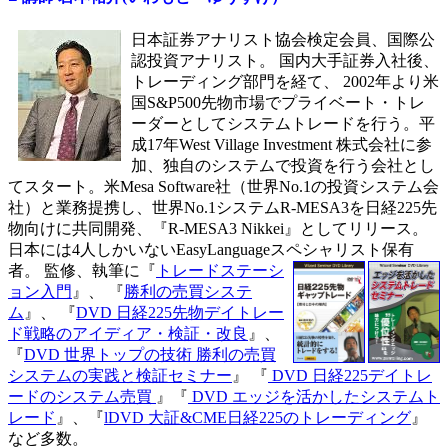
日本証券アナリスト協会検定会員、国際公
認投資アナリスト。 国内大手証券入社後、
トレーディング部門を経て、 2002年より米
国S&P500先物市場でプライベート・トレ
ーダーとしてシステムトレードを行う。平
成17年West Village Investment 株式会社に参
加、独自のシステムで投資を行う会社とし
てスタート。米Mesa Software社（世界No.1の投資システム会
社）と業務提携し、世界No.1システムR-MESA3を日経225先
物向けに共同開発、『R-MESA3 Nikkei』としてリリース。
日本には4人しかいないEasyLanguageスペシャリスト保有
者。
監修、執筆に『
トレードステーシ
ョン入門
』、 『
勝利の売買システ
ム
』、 『
DVD 日経225先物デイトレー
ド戦略のアイディア・検証・改良
』、
『
DVD 世界トップの技術 勝利の売買
システムの実践と検証セミナー
』 『
DVD 日経225デイトレ
ードのシステム売買
』『
DVD エッジを活かしたシステムト
レード
』、『
lDVD 大証&CME日経225のトレーディング
』
など多数。