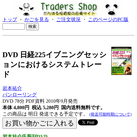
トップ
・
かごを見る
・
ご注文状況
・
このページのPC版
DVD 日経225イブニングセッシ
ョンにおけるシステムトレー
ド
岩本祐介
パンローリング
DVD 78分 PDF資料 2010年9月発売
本体 4,800円 税込 5,280円
国内送料無料です。
この商品は 明日 発送できる予定です。
(発送可能時期について)
岩本祐介氏新刊DVD