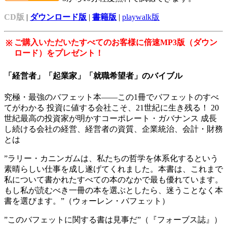
CD版
|
ダウンロード版
|
書籍版
|
playwalk版
ご購入いただいたすべてのお客様に倍速MP3版（ダウン
※
ロード）をプレゼント！
「経営者」「起業家」「就職希望者」のバイブル
究極・最強のバフェット本――この1冊でバフェットのすべ
てがわかる 投資に値する会社こそ、21世紀に生き残る！ 20
世紀最高の投資家が明かすコーポレート・ガバナンス 成長
し続ける会社の経営、経営者の資質、企業統治、会計・財務
とは
”ラリー・カニンガムは、私たちの哲学を体系化するという
素晴らしい仕事を成し遂げてくれました。本書は、これまで
私について書かれたすべての本のなかで最も優れています。
もし私が読むべき一冊の本を選ぶとしたら、迷うことなく本
書を選びます。”（ウォーレン・バフェット）
”このバフェットに関する書は見事だ”（『フォーブス誌』）