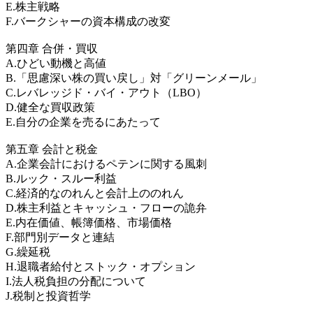
E.株主戦略
F.バークシャーの資本構成の改変
第四章 合併・買収
A.ひどい動機と高値
B.「思慮深い株の買い戻し」対「グリーンメール」
C.レバレッジド・バイ・アウト（LBO）
D.健全な買収政策
E.自分の企業を売るにあたって
第五章 会計と税金
A.企業会計におけるペテンに関する風刺
B.ルック・スルー利益
C.経済的なのれんと会計上ののれん
D.株主利益とキャッシュ・フローの詭弁
E.内在価値、帳簿価格、市場価格
F.部門別データと連結
G.繰延税
H.退職者給付とストック・オプション
I.法人税負担の分配について
J.税制と投資哲学