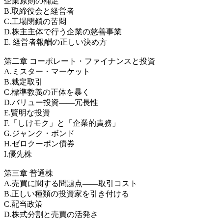
企業原則の補足
B.取締役会と経営者
C.工場閉鎖の苦悶
D.株主主体で行う企業の慈善事業
E. 経営者報酬の正しい決め方
第二章 コーポレート・ファイナンスと投資
A.ミスター・マーケット
B.裁定取引
C.標準教義の正体を暴く
D.バリュー投資――冗長性
E.賢明な投資
F.「しけモク」と「企業的責務」
G.ジャンク・ボンド
H.ゼロクーポン債券
I.優先株
第三章 普通株
A.売買に関する問題点――取引コスト
B.正しい種類の投資家を引き付ける
C.配当政策
D.株式分割と売買の活発さ