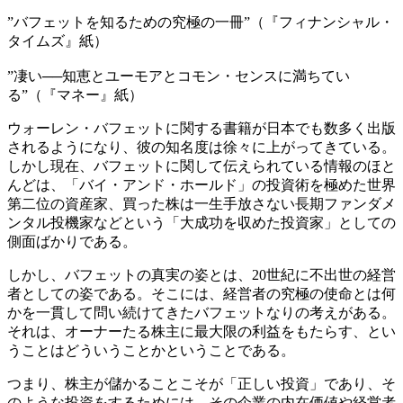
”バフェットを知るための究極の一冊”（『フィナンシャル・
タイムズ』紙）
”凄い──知恵とユーモアとコモン・センスに満ちてい
る”（『マネー』紙）
ウォーレン・バフェットに関する書籍が日本でも数多く出版
されるようになり、彼の知名度は徐々に上がってきている。
しかし現在、バフェットに関して伝えられている情報のほと
んどは、「バイ・アンド・ホールド」の投資術を極めた世界
第二位の資産家、買った株は一生手放さない長期ファンダメ
ンタル投機家などという「大成功を収めた投資家」としての
側面ばかりである。
しかし、バフェットの真実の姿とは、20世紀に不出世の経営
者としての姿である。そこには、経営者の究極の使命とは何
かを一貫して問い続けてきたバフェットなりの考えがある。
それは、オーナーたる株主に最大限の利益をもたらす、とい
うことはどういうことかということである。
つまり、株主が儲かることこそが「正しい投資」であり、そ
のような投資をするためには、その企業の内在価値や経営者