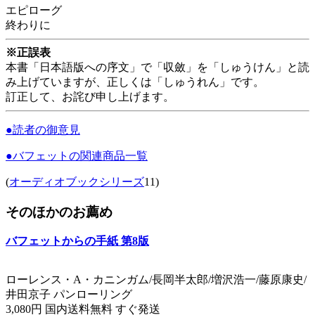
エピローグ
終わりに
※正誤表
本書「日本語版への序文」で「収斂」を「しゅうけん」と読
み上げていますが、正しくは「しゅうれん」です。
訂正して、お詫び申し上げます。
●読者の御意見
●バフェットの関連商品一覧
(
オーディオブックシリーズ
11)
そのほかのお薦め
バフェットからの手紙 第8版
ローレンス・A・カニンガム/長岡半太郎/増沢浩一/藤原康史/
井田京子 パンローリング
3,080円 国内送料無料 すぐ発送