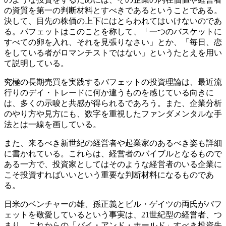
の資質を第一の判断材料とすべきであるということである。
決して、目先の株価の上下にはとらわれてはいけないのであ
る。バフェットはこのことを称して、「一つのバスケットに
すべての卵を入れ、それを見張りなさい」とか、「毎日、恋
をしている者がロマンチストではない」というたとえを用い
て説明している。
究極の長期売買を実践するバフェットの投資理論は、最近流
行りのデイ・トレードに何か違うものを感じている向きに
は、多くの示唆と共感が得られるであろう。また、企業分析
のやり方や見方にも、数字を重視したファンダメンタルな手
法とは一線を画している。
また、来るべき新世紀の経営者や起業家のあるべき姿も詳細
に書かれている。これらは、経営者のバイブルとなるもので
ある一方で、投資家としてはそのような経営者のいる企業に
こそ投資すればいいという重要な判断材料になるものであ
る。
日米のベンチャーの雄、孫正義とビル・ゲイツの両氏がバフ
ェットを敬愛しているという事実は、21世紀型の経営者、つ
まり、これからの「バイ・アンド・ホールド」すべき投資先