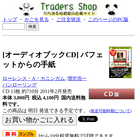
トップ
・
かごを見る
・
ご注文状況
・
このページのPC版
[オーディオブックCD] バフェ
ットからの手紙
ローレンス・A・カニンガム
,
増沢浩一
パンローリング
CD
13枚 約710分 2011年2月発売
本体 3,800円 税込 4,180円
国内送料無
料です。
この商品は 明日 発送できる予定です。
(発送可能時期について)
3から10分程度無料で試聴できます。