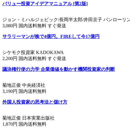
バリュー投資アイデアマニュアル [第2版]
ジョン・ミハルジェビック/長岡半太郎/井田京子 パンローリ
3,080円 国内送料無料 すぐ発送
サラリーマンが株で4億円。FIREして今17億円
シケモク投資家 KADOKAWA
2,200円 国内送料無料 すぐ発送
議決権行使の力学 企業価値を動かす機関投資家の判断
菊地正俊 中央経済社
3,190円 国内送料無料
外国人投資家の思考法と儲け方
菊地正俊 日本実業出版社
1,870円 国内送料無料