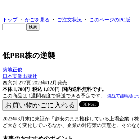
トップ
・
かごを見る
・
ご注文状況
・
このページのPC版
低PBR株の逆襲
菊地正俊
日本実業出版社
四六判 277頁 2023年12月発売
本体 1,700円 税込 1,870円
国内送料無料です。
この商品は 1週間程度で発送できる予定です。
(発送可能時期につ
2023年3月末に東証が「割安のまま推移している上場企業
ど大きく変化しているなか、企業の対応策の実態と、そのな
本書のおすすめのポイント