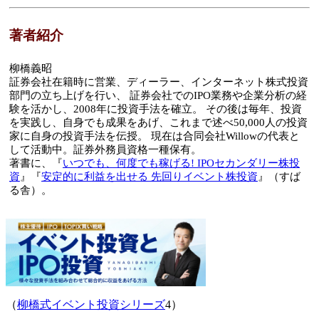
著者紹介
柳橋義昭
証券会社在籍時に営業、ディーラー、インターネット株式投資
部門の立ち上げを行い、 証券会社でのIPO業務や企業分析の経
験を活かし、2008年に投資手法を確立。 その後は毎年、投資
を実践し、自身でも成果をあげ、これまで述べ50,000人の投資
家に自身の投資手法を伝授。 現在は合同会社Willowの代表と
して活動中。証券外務員資格一種保有。
著書に、『
いつでも、何度でも稼げる! IPOセカンダリー株投
資
』『
安定的に利益を出せる 先回りイベント株投資
』（すば
る舎）。
（
柳橋式イベント投資シリーズ
4）