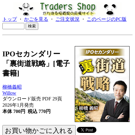
トップ
・
かごを見る
・
ご注文状況
・
このページのPC版
IPOセカンダリー
「裏街道戦略」[電子
書籍]
柳橋義昭
Willow
ダウンロード販売 PDF 29頁
2026年1月発売
本体 700円 税込 770円