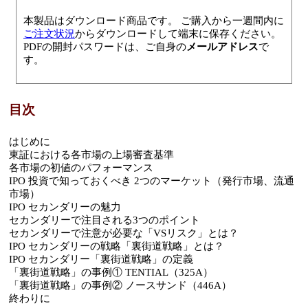
本製品はダウンロード商品です。 ご購入から一週間内に
ご注文状況
からダウンロードして端末に保存ください。
PDFの開封パスワードは、ご自身の
メールアドレス
で
す。
目次
はじめに
東証における各市場の上場審査基準
各市場の初値のパフォーマンス
IPO 投資で知っておくべき 2つのマーケット（発行市場、流通
市場）
IPO セカンダリーの魅力
セカンダリーで注目される3つのポイント
セカンダリーで注意が必要な「VSリスク」とは？
IPO セカンダリーの戦略「裏街道戦略」とは？
IPO セカンダリー「裏街道戦略」の定義
「裏街道戦略」の事例① TENTIAL（325A）
「裏街道戦略」の事例② ノースサンド（446A）
終わりに