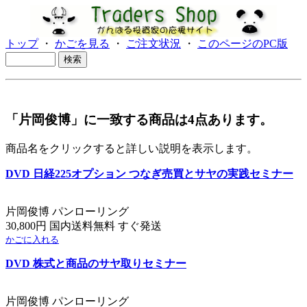
トップ
・
かごを見る
・
ご注文状況
・
このページのPC版
「片岡俊博」に一致する商品は4点あります。
商品名をクリックすると詳しい説明を表示します。
DVD 日経225オプション つなぎ売買とサヤの実践セミナー
片岡俊博 パンローリング
30,800円 国内送料無料 すぐ発送
かごに入れる
DVD 株式と商品のサヤ取りセミナー
片岡俊博 パンローリング