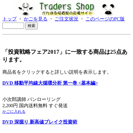
トップ
・
かごを見る
・
ご注文状況
・
このページのPC版
「投資戦略フェア2017」に一致する商品は25点あ
ります。
商品名をクリックすると詳しい説明を表示します。
DVD 移動平均線大循環分析 第一巻 <基本編>
小次郎講師 パンローリング
2,200円 国内送料無料 すぐ発送
かごに入れる
DVD 深掘り 新高値ブレイク投資術